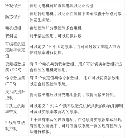
冷凝保护
自动向电机施加直流电流以防止冷凝
自动转动电机，以防止在温度下降至或低于冰点时液
防冻保护
体发生冻结。
电机级组
自动控制和分级控制多台电机
双斜坡
对于某些应用，可以切换斜坡
可编程的固
可以定义 16 个固定频率，并可通过数字量输入或通
定频率设定
信对频率进行切换。
值
变频器数据
有 3 个电机与负载参数组。用户可以切换参数组以适
集 (DDS)
合相应的电机与应用。
命令数据集
有 3 个设定值与命令参数组。 用户可以切换参数组
(CDS)
以适合相应控制系统。
灵活的提升
提高输出电压以补充电阻损耗，或提高输出转矩。
控制
可跳过的频
可以定义 1 到 4 个频率以避免机械共振的影响并抑制
率带宽
可调跳变频率带宽内的频率。
由于具有丰富的设置选项，在必须将变频器集成到现
2 线制/3 线
有应用的情况下，可对装置或系统一侧的现有控制方
制控制
法进行模拟。