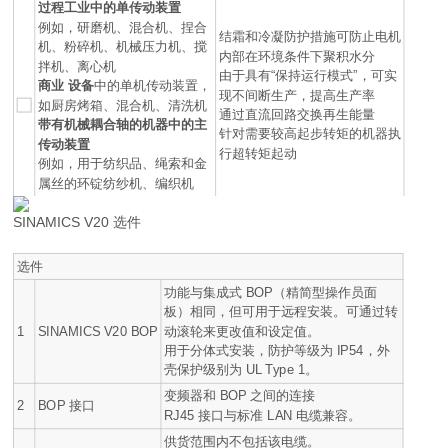
过程工业中的单传动装置
例如，研磨机、混合机、捏合
结霜和冷凝防护措施可防止电机
机、粉碎机、机械压力机、搅
内部在环境条件下聚积水分
拌机、离心机
由于具有“保持运行模式”，可实
商业
设备
中的单机传动装置，
现不间断生产，提高生产率
如厨房烤箱、混合机、清洗机
通过直流回路交换再生能量
带有机械耦合轴的机器中的主
针对需要较高起步转矩的机器执
传动装置
行超转矩起动
例如，用于纺织品、绳索和金
属丝的环锭纺纱机、编织机
SINAMICS V20 选件
选件
功能与集成式 BOP（精简型操作员面
板）相同，但可用于远程安装。可通过转
1
SINAMICS V20 BOP
动滚轮来更改值和设定值。
用于分体式安装，防护等级为 IP54，外
壳保护级别为 UL Type 1。
变频器和 BOP 之间的连接
2
BOP 接口
RJ45 接口与标准 LAN 电缆兼容。
供货范围内不包括该电缆。