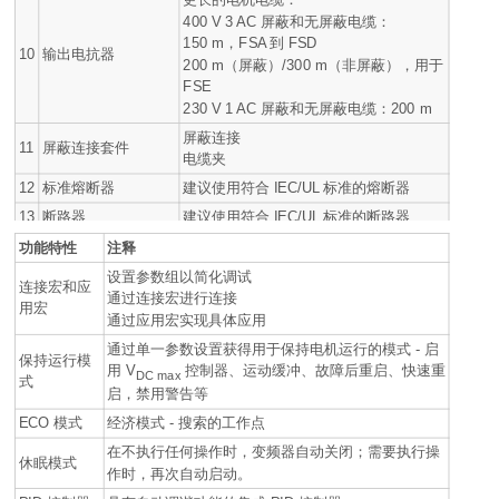
400 V 3 AC 屏蔽和无屏蔽电缆：
150 m，FSA 到 FSD
10
输出电抗器
200 m（屏蔽）/300 m（非屏蔽），用于
FSE
230 V 1 AC 屏蔽和无屏蔽电缆：200 m
屏蔽连接
11
屏蔽连接套件
电缆夹
12
标准熔断器
建议使用符合 IEC/UL 标准的熔断器
13
断路器
建议使用符合 IEC/UL 标准的断路器
功能特性
注释
设置参数组以简化调试
连接宏和应
通过连接宏进行连接
用宏
通过应用宏实现具体应用
通过单一参数设置获得用于保持电机运行的模式 - 启
保持运行模
用
V
控制器、运动缓冲、故障后重启、快速重
DC max
式
启，禁用警告等
ECO 模式
经济模式 - 搜索的工作点
在不执行任何操作时，变频器自动关闭；需要执行操
休眠模式
作时，再次自动启动。