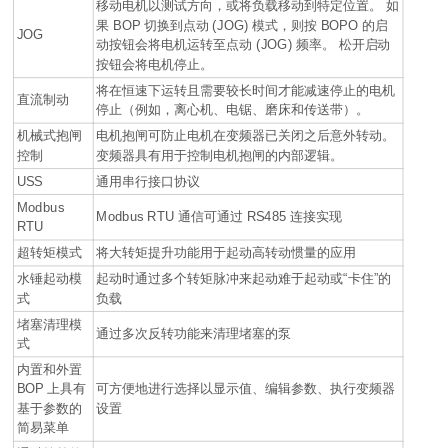
移动电机以测试方向，或将负载移动到特定位置。 如
果 BOP 切换到点动 (JOG) 模式，则按 BOPO 的启
JOG
动按钮会将电机运转至点动 (JOG) 频率。 松开启动
按钮会将电机停止。
将在恒速下运转且需要较长时间才能减速停止的电机
直流制动
停止（例如，离心机、电锯、磨床和传送带）。
机械式抱闸
电机抱闸可防止电机在变频器已关闭之后意外转动。
控制
变频器具有用于控制电机抱闸的内部逻辑。
USS
通用串行接口协议
Modbus
Modbus RTU 通信可通过 RS485 连接实现
RTU
超转矩模式
将大转矩提升功能用于起动高转动惯量的应用
水锤起动模
起动时通过多个转矩脉冲来起动难于起动或“卡住”的
式
负载
堵塞清理模
通过多次反转功能来清理堵塞的泵
式
内置和外置
BOP 上具有
可方便地进行选择以显示值、编辑参数、执行变频器
基于参数的
设置
简易菜单