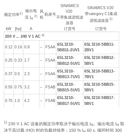
SINAMICS
SINAMICS V20
输出电
风
V20
1)
带category C1集成
机座号
额定功率
2)
机
不带集成进线滤
流
I
H
3)
进线滤波器
波器
kW
[hp]
A
订货号
订货号
4)
200 V ... 240 V 1 AC
6SL3210-
6SL3210-5BB11-
0.12
0.16
0.9
–
FSAA
5BB11-2UV1
2BV1
6SL3210-
6SL3210-5BB12-
0.25
0.33
1.7
–
FSAA
5BB12-5UV1
5BV1
6SL3210-
6SL3210-5BB13-
0.37
0.5
2.3
–
FSAA
5BB13-7UV1
7BV1
6SL3210-
6SL3210-5BB15-
0.55
0.75
3.2
–
FSAB
5BB15-5UV1
5BV1
6SL3210-
6SL3210-5BB17-
0.75
1.0
4.2
–
FSAB
5BB17-5UV1
5BV1
1)
230 V 1 AC 设备的额定功率取决于输出电流
I
。输出电流
I
取
H
H
决于高过载 (HO) 时的负载持续率：150 %
I
60 s, 循环时间 300
H