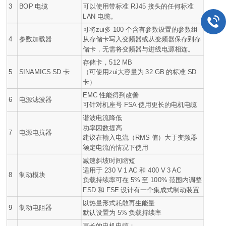
3
BOP 电缆
可以使用带标准 RJ45 接头的任何标准
LAN 电缆。
可将zui多 100 个含有参数设置的参数组
4
参数加载器
从存储卡写入变频器或从变频器保存到存
储卡，无需将变频器与进线电源相连。
存储卡，512 MB
5
SINAMICS SD 卡
（可使用zui大容量为 32 GB 的标准 SD
卡）
EMC 性能得到改善
6
电源滤波器
可针对机座号 FSA 使用更长的电机电缆
谐波电流降低
功率因数提高
7
电源电抗器
建议在输入电流（RMS 值）大于变频器
额定电流的情况下使用
减速斜坡时间缩短
适用于 230 V 1 AC 和 400 V 3 AC
8
制动模块
负载持续率可在 5% 至 100% 范围内调整
FSD 和 FSE 设计有一个集成式制动装置
以热量形式耗散再生能量
9
制动电阻器
默认设置为 5% 负载持续率
更长的电机电缆：