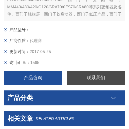
MM440/430/420/G120/6RA70/6ES70/6RA80等系列变频器及备
件。西门子触摸屏，西门子软启动器，西门子低压产品，西门子
数控伺服，西门子传动，西门子楼宇，西门子工控系列模块，在
本公司购买的产品，保证*，假一罚十，质保一年。一年内产品非
产品型号：
人为损坏，可免费维修，
厂商性质：
代理商
更新时间：
2017-05-25
访 问 量：
1565
产品咨询
联系我们
产品分类
相关文章
RELATED ARTICLES