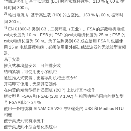
输出电流
I
基于低过载 (LO) 时的负载持续率。110 %
I
60 s, 循
L
L
环时间 300 s。
3)
输出电流
I
基于高过载 (HO) 的占空比。150 %
I
60 s, 循环时
H
H
间 300 s。
4)
EN 61800-3 类别 C3，二类环境（工业）。FSA 的屏蔽电机电缆
zui大长度为 10 m；FSB 到 FSD 的zui大电缆长度为 25 m；FSE 的
zui大电缆长度为 50 m。为了达到类别 C2 或在使用 FSA 时也能使
用 25 m 电机屏蔽电缆，必须使用带外部进线滤波器的无滤波型变频
器。
易于安装
推入式和墙壁安装 - 可并排安装
结构紧凑，可使用更小的机柜
通过推入式安装，更容易对机柜进行冷却
开箱即可使用，无需其它选件
在内置的精简型操作员面板 (BOP) 上执行基本操作
框架型号 FSAA 和 FSAB (230 V 1 AC) 与相同功率范围内的框架型
号 FSA 相比小 24 %
使用一条电缆将 SINAMICS V20 与终端处的 USS 和 Modbus RTU
相连
便于集成到现有系统中
便于集成到小型自动化系统中