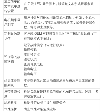
通过简单的
在 7 段 LED 显示屏上，以简短文本形式显示参数
文本菜单进
值。
行设置
用户可针对特殊应用设置显示刻度，例如，不显示
电机频率显
Hz，而是显示与特定应用相关的值，如每分钟加仑
示刻度
数、每分钟土豆数等。
定制参数默
客户或 OEM 可以设置自己的“不可擦除”默认值（可
认值
在特殊模式下擦除）
记录故障信息（含运行数据）
错误代码
驱动设定点
逆变器的故
驱动状态
障状态
直流母线电压
输出电流
输出电压
已更改参数
本参数表仅列出启动该过滤器后被用户更改过的参
的列表
数。
皮带故障检
检测负载转矩以避免电机的机械连接故障、过载、堵
测
转或空载运行。
缺相检测
检测是否缺相并提供相应保护
气蚀保护
防止气蚀对泵造成破坏