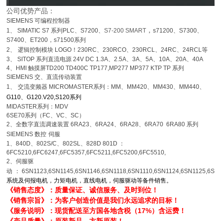
公司优势产品：
SIEMENS
可编程控制器
，
1
、
SIMATIC S7
系列
PLC
、
S7200
、
S7-200 SMART
s71200
、
S7300
、
S7400
、
ET200，s71500系列
2
、
逻辑控制模块
LOGO
！
230RC
、
230RCO
、
230RCL
、
24RC
、
24RCL
等
3
、
SITOP
系列直流电源
24V DC 1.3A
、
2.5A
、
3A
、
5A
、
10A
、
20A
、
40A
4
、
HMI
触摸屏
TD200 TD400C TP177,MP277 MP377 KTP TP 系列
SIEMENS
交、直流传动装置
1
、
交流变频器
MICROMASTER
系列：
MM
、
MM420
、
MM430
、
MM440
、
G110
、
G120.V20,S120系列
MIDASTER
系列：
MDV
6SE70
系列（
FC
、
VC
、
SC
）
2
、全数字直流调速装置
6RA23
、
6RA24
、
6RA28
、
6RA70 6RA80
系列
SIEMENS
数控
伺服
1
、
840D
、
802S/C
、
802SL
、
828D 801D
：
6FC5210,6FC6247,6FC5357,6FC5211,6FC5200,6FC5510,
2
、伺服驱
动
：
6SN1123,6SN1145,6SN1146,6SN1118,6SN1110,6SN1124,6SN1125,6SN
系统及伺报电机，力矩电机，直线电机，伺服驱动等备件销售。
《销售态度》：质量保证、诚信服务、及时到位！
《销售宗旨》：为客户创造价值是我们永远追求的目标！
《服务说明》：现货配送至方国各地含税（17%）含运费！
《产品质量》：原装新品，方新原装！