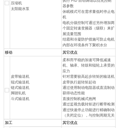
执行 PID 自动调谐以优化控制
压缩机
器参数
太阳能水泵
休眠模式可在需求量低时停止电
机
电机分级控制可通过另外增加两
个固定转速变频器（级联）来扩
展流量范围
结霜和冷凝防护措施可防止电机
内部在环境条件下聚积水分
移动
其它优点
柔和而平稳的加速可降低减速
机、轴承、转鼓和辊轮上承受的
应力
皮带输送机
针对需要较高起步转矩的输送机
辊式输送机
皮带执行超转矩起动
链式输送机
通过使用制动电阻器或直流制动
脚踏轧机
获得动态性能
斗式输送机
直接控制机械式抱闸
通过监视负载转矩进行断带检测
通过快速停止功能进行精确制动
（关闭定位），与控制周期无关
加工
其它优点