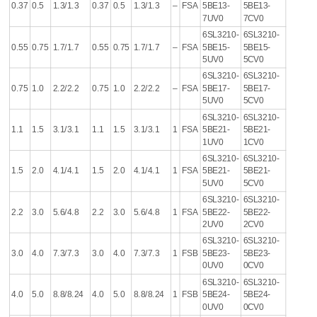
0.37
0.5
1.3/1.3
0.37
0.5
1.3/1.3
–
FSA
5BE13-
5BE13-
7UV0
7CV0
6SL3210-
6SL3210-
0.55
0.75
1.7/1.7
0.55
0.75
1.7/1.7
–
FSA
5BE15-
5BE15-
5UV0
5CV0
6SL3210-
6SL3210-
0.75
1.0
2.2/2.2
0.75
1.0
2.2/2.2
–
FSA
5BE17-
5BE17-
5UV0
5CV0
6SL3210-
6SL3210-
1.1
1.5
3.1/3.1
1.1
1.5
3.1/3.1
1
FSA
5BE21-
5BE21-
1UV0
1CV0
6SL3210-
6SL3210-
1.5
2.0
4.1/4.1
1.5
2.0
4.1/4.1
1
FSA
5BE21-
5BE21-
5UV0
5CV0
6SL3210-
6SL3210-
2.2
3.0
5.6/4.8
2.2
3.0
5.6/4.8
1
FSA
5BE22-
5BE22-
2UV0
2CV0
6SL3210-
6SL3210-
3.0
4.0
7.3/7.3
3.0
4.0
7.3/7.3
1
FSB
5BE23-
5BE23-
0UV0
0CV0
6SL3210-
6SL3210-
4.0
5.0
8.8/8.24
4.0
5.0
8.8/8.24
1
FSB
5BE24-
5BE24-
0UV0
0CV0