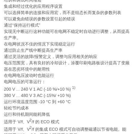
培训和调试时间缩短
集成和经过优化的应用程序设置
可以选择简单的连接和应用宏，而不是组态长而复杂的参数列表
可以避免由错误的参数设置引起的错误
通过“保持运行模式”
实现无中断运行这种功能可在电网不稳定时自动进行调整，从而提高
生产率。
在电网状况不佳的情况下实现稳定运行
通过防止生产线中断提高生产率
通过灵活的故障/报警定义，调整与应用相关的响应
电压范围宽，具有良好的冷却设计，涂覆印刷电路板设计提高了变频
器在恶劣环境中的耐用性
在电网电压波动时也能运行
电网电压的可靠运行：
1)
200 V ... 240 V 1 AC (-10 %/+10 %)
380 V ... 480 V 3 AC (-15%/ +10 %)
运行环境温度范围 -10 °C 到 +60 °C
轻松节约成本
运行和待机期间能耗降低
2
适用于
V
/f、
V
/f 的 ECO 模式
2
适用于
V
/f、
V
/f 的集成 ECO 模式可自动调整磁通以节省电能。能