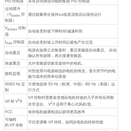
PID 控制器
具有自动调谐功能的集成 PID 控制器
运动缓冲
（
V
控
通过能量再生保持zui低直流电压以保持运行
dcmin
制器）
V
控制
dcmax
自动改变斜坡下降时间/减速时间
器
I
控制器
自动改变斜坡上升时间以避免产生过流
max
电源在故障之后恢复时，重启变频器自动重启。 自动
自动重启
确认所有故障，再次接通变频器。
快速重启
允许变频器切换至旋转中的电机。
对照使用与电源相连的电机的情况，显示所节约的电
能耗监视
能与成本的简单估算值
50/60 Hz 定
方便地选择 50 Hz（欧洲、中国）/60 Hz（美国）运
制
行方式
V
/
f
控制对需要改变感应电机转速的几乎所有应用都
2
V/f
和
V
/f
2
非常适合。
V
/
f
适用于离心式风机/泵。
FCC
保持电机磁通电流以获得更高效率
可编程
可任意调整
V
/
f
特性，如同步电机的转矩性能
的
V/f
坐标