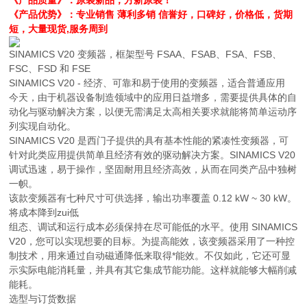
《产品优势》：专业销售 薄利多销 信誉好，口碑好，价格低，货期
短，大量现货,服务周到
SINAMICS V20 变频器，框架型号 FSAA、FSAB、FSA、FSB、
FSC、FSD 和 FSE
SINAMICS V20 - 经济、可靠和易于使用的变频器，适合普通应用
今天，由于机器设备制造领域中的应用日益增多，需要提供具体的自
动化与驱动解决方案，以便无需满足太高相关要求就能将简单运动序
列实现自动化。
SINAMICS V20 是西门子提供的具有基本性能的紧凑性变频器，可
针对此类应用提供简单且经济有效的驱动解决方案。SINAMICS V20
调试迅速，易于操作，坚固耐用且经济高效，从而在同类产品中独树
一帜。
该款变频器有七种尺寸可供选择，输出功率覆盖 0.12 kW ~ 30 kW。
将成本降到zui低
组态、调试和运行成本必须保持在尽可能低的水平。使用 SINAMICS
V20，您可以实现想要的目标。为提高能效，该变频器采用了一种控
制技术，用来通过自动磁通降低来取得*能效。不仅如此，它还可显
示实际电能消耗量，并具有其它集成节能功能。这样就能够大幅削减
能耗。
选型与订货数据