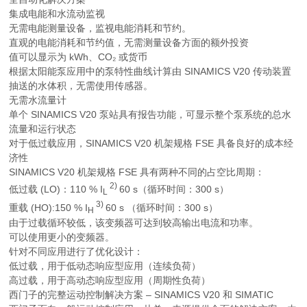
集成电能和水流动监视
无需电能测量设备，监视电能消耗和节约。
直观的电能消耗和节约值，无需测量设备方面的额外投资
值可以显示为 kWh、CO₂ 或货币
根据太阳能泵应用中的泵特性曲线计算由 SINAMICS V20 传动装置
抽送的水体积，无需使用传感器。
无需水流量计
单个 SINAMICS V20 泵站具有报告功能，可显示整个泵系统的总水
流量和运行状态
对于低过载应用，SINAMICS V20 机架规格 FSE 具备良好的成本经
济性
SINAMICS V20 机架规格 FSE 具有两种不同的占空比周期：
2)
低过载 (LO)：110 %
I
60 s（循环时间：300 s）
L
3)
重载 (HO):150 %
I
60 s （循环时间：300 s）
H
由于过载循环较低，该变频器可达到较高输出电流和功率。
可以使用更小的变频器。
针对不同应用进行了优化设计：
低过载，用于低动态响应型应用（连续负荷）
高过载，用于高动态响应型应用（周期性负荷）
西门子的完整运动控制解决方案 – SINAMICS V20 和 SIMATIC