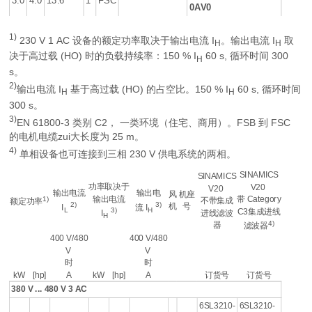
0AV0
1)
230 V 1 AC 设备的额定功率取决于输出电流
I
。输出电流
I
取
H
H
决于高过载 (HO) 时的负载持续率：150 %
I
60 s, 循环时间 300
H
s。
2)
输出电流
I
基于高过载 (HO) 的占空比。150 %
I
60 s, 循环时间
H
H
300 s。
3)
EN 61800-3 类别 C2， 一类环境（住宅、商用）。FSB 到 FSC
的电机电缆zui大长度为 25 m。
4)
单相设备也可连接到三相 230 V 供电系统的两相。
SINAMICS
SINAMICS
功率取决于
V20
V20
输出电流
输出电
风
机座
输出电流
1)
带 Category
不带集成
额定功率
2)
3)
机
号
I
流
I
L
H
3)
C3集成进线
进线滤波
I
H
4)
器
滤波器
400 V/480
400 V/480
V
V
时
时
kW
[hp]
A
kW
[hp]
A
订货号
订货号
380 V ... 480 V 3 AC
6SL3210-
6SL3210-