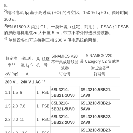
s。
2)
输出电流
I
基于高过载 (HO) 的占空比。150 %
I
60 s, 循环时间
H
H
300 s。
3)
EN 61800-3 类别 C1， 一类环境（住宅、商用）。FSAA 和 FSAB
的屏蔽电机电缆zui大长度 5 m，带或不带外部进线滤波器。
4)
单相设备也可连接到三相 230 V 供电系统的两相。
SINAMICS V20
SINAMICS V20
额定功
输出电
风
机座
带 Category C2 集成网
不带集成进线滤
1)
2)
机
号
率
流
I
H
3)
波器
侧滤波器
kW
[hp]
A
订货号
订货号
4)
200 V ... 240 V 1 AC
6SL3210-
6SL3210-5BB21-
1.1
1.5
6
1
FSB
5BB21-1UV0
1AV0
6SL3210-
6SL3210-5BB21-
1.5
2.0
7.8
1
FSB
5BB21-5UV0
5AV0
6SL3210-
6SL3210-5BB22-
2.2
3.0
11
1
FSC
5BB22-2UV0
2AV0
6SL3210-5BB23-
3.0
4.0
13.6
1
FSC