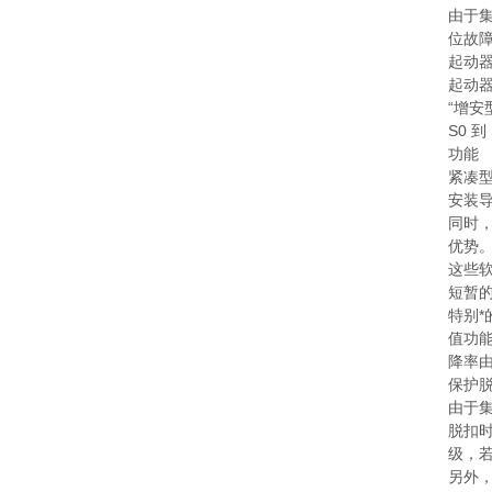
由于集
位故
起动器
起动
“增安型
S0 
功能
紧凑型
安装导
同时
优势
这些
短暂
特别
值功能
降率
保护
由于集
脱扣时
级，若
另外，