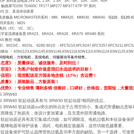
TOP
系列直流电源
24V DC 1.3A
、
2.5A
、
3A
、
5A
、
10A
、
20A
、
40A
I
触摸屏
TD200 TD400C TP177,MP277 MP377 KTP TP 系列
ENS
交、直流传动装置
流变频器
MICROMASTER
系列：
MM
、
MM420
、
MM430
、
MM440
、
G110
、
G120.
TER
系列：
MDV
系列（
FC
、
VC
、
SC
）
数字直流调速装置
6RA23
、
6RA24
、
6RA28
、
6RA70 6RA80
系列
ENS
数控
伺服
0D
、
802S/C
、
802SL
、
828D 801D
：
6FC5210,6FC6247,6FC5357,6FC5211,6FC5
服驱动
：
6SN1123,6SN1145,6SN1146,6SN1118,6SN1110,6SN1124,6SN1125,6SN
伺报电机，力矩电机，直线电机，伺服驱动等备件销售。
售态度》：质量保证、诚信服务、及时到位！
售宗旨》：为客户创造价值是我们永远追求的目标！
务说明》：现货配送至方国各地含税（17%）含运费！
品质量》：原装新品，方新原装！
优势》：专业销售 薄利多销 信誉好，口碑好，价格低，货期短，大量现
US 3RW40
IUS 3RW40 软起动器具有与 3RW30 软起动器*相同的优点。
IUS 3RW40 软起动器zui突出的特点在于占用空间小。集成式旁通触
从而降低了热损失，使设计更加紧凑，且无需外部旁通电路。
，软起动器还具有其它集成式功能，如可调限流、电机过载和本征设备保
过载继电器等保护设备，因此，电机额定值越高，这些功能也越重要。
本征设备保护可防止晶闸管热过载及功率方面的缺陷。另一个选择，可使