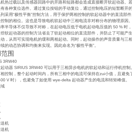
电机热过载以及传感器回路中的开路和短路都会造成直接断开软起动器。
供有各种复位选件。通过复位按钮的手动复位，通过控制电压的短暂断开
系列采用“极性平衡”控制方法，用于保护两相控制的软起动器中的直流部
受控制的相位。这也是导致电机软起动中三相电流非对称分布的物理原因
率半导体不仅导致不对称，在起动电压低于电机起动电压值的 50 % 
这些软起动器的控制方法省去了软起动相位的直流部件，并防止了可能产生
起动，从而可实现电机的缓和两相起动。同时，起动操作的声音质量与三
持续的动态协调和均衡来实现。因此命名为“极性平衡”。
用范围
US 3RW40
起动器 SIRIUS 3RW40 可以用于三相异步电机的软起动和运行停机控制
相控制，整个起动时间内，所有三相中的电流可保持在zui小值，且避免了
400 V 时），也避免了如使用 wye-delta 起动器产生的电流和转矩峰值。
领域
泵
机
机
输送机
输送机