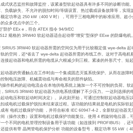
成式状态监控和故障监控，该紧凑型软起动器具有许多不同的诊断功能。使用
障、负载缺失、不允许的脱扣时间/等级设置、热过载或设备故障等，实现
额定功率达 250 kW（400 V 时），可用于三相电网中的标准应用。超小外
器的众多优点中的三个。
”防护 EEx e，符合 ATEX 指令 94/9/EC
到 S12 规格的 3RW40 软起动器适合起动带“增安”型保护 EExe 的防爆电机
 SIRIUS 3RW40 软起动器所需的空间仅为用于比较额定值 wye-d
轨的空间，还*省去了 wye-delta 起动器所需的布线工作。这对于
，连接起动器和电机所需的电缆从六根减少到三根。紧凑的外形尺寸、短
。
软起动器的旁通触点在工作时由一个集成固态灭弧系统保护。从而在故障
的控制电压故障、机械震动或与寿命相关的部件缺陷。
*的操作机构的起动电流会在本地供电系统上施加一个不可控制的负荷。软
，SIRIUS 3RW40 软起动器为供电系统缓解了不少压力。一达到选
由起动电压和软起动时间决定）。从此刻开始，可通过控制软起动器电压
脱扣或电机过载保护脱扣来结束该过程。该功能的结果就是电机的实际软
成有 电机过载保护功能 ，并符合标准 IEC 60947-4-2，全新软
间（操作次数）设置和电机过载保护功能复位。使用 4 档旋转电位器，可在
一个不同的电机管理控制设备用于该功能（如连接到 PROFIBUS），
还提供有带 晶闸管电机保护分析 功能的设备型号，额定功率 55 kW（ 400 V 