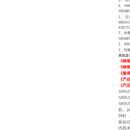
3
、
SI
4
、
HM
SIEM
1
、
交
MIDAS
6SE70
2
、全
SIEM
1
、
84
2
、伺
系统及
《销
《销
《服
《产
《产品
SIRI
SIR
SIR
耗。
同时
装如
内部