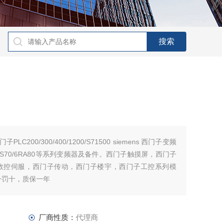
子PLC200/300/400/1200/S71500 siemens 西门子变频
A70/6ES70/6RA80等系列变频器及备件。西门子触摸屏，西门子
数控伺服，西门子传动，西门子楼宇，西门子工控系列模
一罚十，质保一年
厂商性质：
代理商