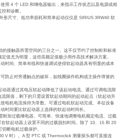
 4 个 LED 和继电器输出，来指示工作状态以及电源或相
监控和诊断。
形尺寸、低功率损耗和简单起动仅仅是 SIRIUS 3RW40 软
。
elta 起动的接触器所需空间的三分之一。这不仅节约了控制柜和标准
高电机额定值尤为明显，这些高额定值极少用作高技术解决方案。
起动时间、简单布线和快速调试使得软起动器具有明显的成本
时可防止对旁通触点的破坏，如线圈操作机构或主操作弹簧的
起动器通过其电压软起动降低了该起动电流。通过可调电流限
择的电流限值，剩下的只需设置软起动期间的起动起点（软起动升
以使电机电流保持为常数。可通过电机软起动完成、本征设备
起动时间要比软起动器上选择的软起动时间长。
起动器无需附加过载继电器。可简单、快速地调整电机额定电流、过载
软起动器上设置不同的过载脱扣时间。除了 10、15 和 20
还可切断电机过载保护。
时）。A 型 PTC 或 Thermoclick 测量探头都可直接连