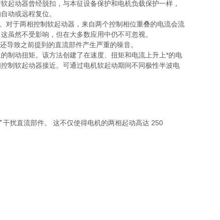
若软起动器曾经脱扣，与本征设备保护和电机负载保护一样，
的自动或远程复位。
件。对于两相控制软起动器，来自两个控制相位重叠的电流会流
。这虽然不受影响，但在大多数应用中仍不可忽视。
时，还导致之前提到的直流部件产生严重的噪音。
的制动扭矩。该方法创建了在速度、扭矩和电流上升上*的电
相控制软起动器接近。可通过电机软起动期间不同极性半波电
。
干扰直流部件。 这不仅使得电机的两相起动高达 250