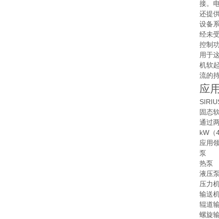
接。
还提
设备
经未
控制功
用于
机软
流的
应
SIRI
固态软
通过两
kW（
应用
泵
热泵
液压
压力
输送
辊道
螺旋