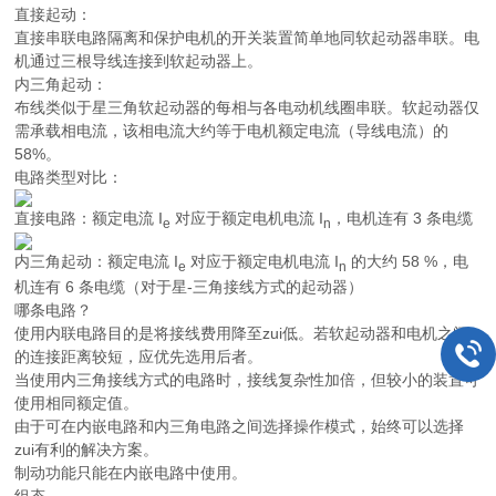
直接起动：
直接串联电路隔离和保护电机的开关装置简单地同软起动器串联。电
机通过三根导线连接到软起动器上。
内三角起动：
布线类似于星三角软起动器的每相与各电动机线圈串联。软起动器仅
需承载相电流，该相电流大约等于电机额定电流（导线电流）的
58%。
电路类型对比：
直接电路：额定电流
I
对应于额定电机电流
I
，电机连有 3 条电缆
e
n
内三角起动：额定电流
I
对应于额定电机电流
I
的大约 58 %，电
e
n
机连有 6 条电缆（对于星-三角接线方式的起动器）
哪条电路？
使用内联电路目的是将接线费用降至zui低。若软起动器和电机之间
的连接距离较短，应优先选用后者。
当使用内三角接线方式的电路时，接线复杂性加倍，但较小的装置可
使用相同额定值。
由于可在内嵌电路和内三角电路之间选择操作模式，始终可以选择
zui有利的解决方案。
制动功能只能在内嵌电路中使用。
组态