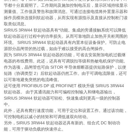
节都十分直观明了。工作期间及施加控制电压后，显示区域持续显示
测量值、工作值及警告和故障消息。可通过连接电缆将外置显示器和
操作员模块连接到软起动器，从而实现有源指示及直接从控制柜门读
取类似消息。
SIRIUS 3RW44 软起动器具有*功能。集成的旁通接触系统可以降低
软起动器运行过程中的功率损失。从而可靠地防止加热开关柜周围的
环境。 SIRIUS 3RW44 软起动器具有内置本征设备保护。可防止电
源部分晶闸管的热过载，如由于难以接受的高合闸操作。
因为 SIRIUS 3RW44 软起动器的功能，可省去安装附加电机过载继
电器的布线费用。此还，还具有可调脱扣等级和热敏电机保护功能。
作为选项，晶闸管也可由 SITOR 半导体熔断器提供短路保护，以便
短路（协调类型 2）后软起动器仍然工作。由于可调电流限值，还可
以可靠地避免突然的电流峰值。
还可使用 PROFIBUS DP 或 PROFINET 模块升级 SIRIUS 3RW44
软起动器。 由于其通讯能力和可编程控制输入和继电器输出，
SIRIUS 3RW44 软起动器可轻松、快速集成到更高一级的控制器
中。
此外，还具有爬行速度功能，可用于定位和设置工作。通过该功能，
可控制电机以减小的转矩和可调低速双向转动。
另外，SIRIUS 3RW44 软起动器还具有新的、组合式 DC 制动功
能，可用于驱动负载的快速停止。