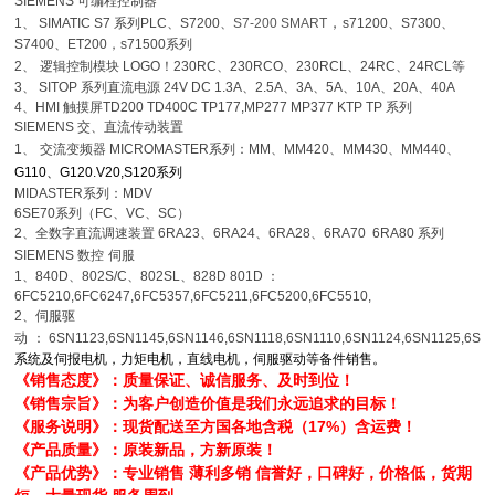
SIEMENS
可编程控制器
，
1
、
SIMATIC S7
系列
PLC
、
S7200
、
S7-200 SMART
s71200
、
S7300
、
S7400
、
ET200，s71500系列
2
、
逻辑控制模块
LOGO
！
230RC
、
230RCO
、
230RCL
、
24RC
、
24RCL
等
3
、
SITOP
系列直流电源
24V DC 1.3A
、
2.5A
、
3A
、
5A
、
10A
、
20A
、
40A
4
、
HMI
触摸屏
TD200 TD400C TP177,MP277 MP377 KTP TP 系列
SIEMENS
交、直流传动装置
1
、
交流变频器
MICROMASTER
系列：
MM
、
MM420
、
MM430
、
MM440
、
G110
、
G120.V20,S120系列
MIDASTER
系列：
MDV
6SE70
系列（
FC
、
VC
、
SC
）
2
、全数字直流调速装置
6RA23
、
6RA24
、
6RA28
、
6RA70 6RA80
系列
SIEMENS
数控
伺服
1
、
840D
、
802S/C
、
802SL
、
828D 801D
：
6FC5210,6FC6247,6FC5357,6FC5211,6FC5200,6FC5510,
2
、伺服驱
动
：
6SN1123,6SN1145,6SN1146,6SN1118,6SN1110,6SN1124,6SN1125,6SN
系统及伺报电机，力矩电机，直线电机，伺服驱动等备件销售。
《销售态度》：质量保证、诚信服务、及时到位！
《销售宗旨》：为客户创造价值是我们永远追求的目标！
《服务说明》：现货配送至方国各地含税（17%）含运费！
《产品质量》：原装新品，方新原装！
《产品优势》：专业销售 薄利多销 信誉好，口碑好，价格低，货期