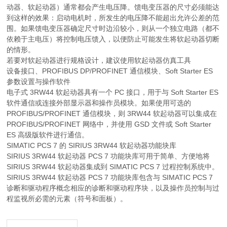
动器、软起动器）通常都会产生电压降。馈电变压器的尺寸必须能达
到这样的效果：启动电机时，所发生的电压降不能超出允许公差的范
围。如果馈电变压器确定尺寸时边沿较小，则从一个独立电路（都不
依赖于主电压）将控制电压馈入，以便防止可能发生将软起动器切断
的情形。
若要对软起动器进行规格设计，建议使用软起动器仿真工具
设备接口、PROFIBUS DP/PROFINET 通信模块、Soft Starter ES
参数设置与操作软件
电子式 3RW44 软起动器具有一个 PC 接口，用于与 Soft Starter ES
软件通信或连接外部显示器和操作员模块。如果使用可选的
PROFIBUS/PROFINET 通信模块，则 3RW44 软起动器可以集成在
PROFIBUS/PROFINET 网络中，并使用 GSD 文件或 Soft Starter
ES 高级版软件进行通信。
SIMATIC PCS 7 的 SIRIUS 3RW44 软起动器功能块库
SIRIUS 3RW44 软起动器 PCS 7 功能块库可用于简单、方便地将
SIRIUS 3RW44 软起动器集成到 SIMATIC PCS 7 过程控制系统中。
SIRIUS 3RW44 软起动器 PCS 7 功能块库包含与 SIMATIC PCS 7
诊断和驱动程序概念相应的诊断和驱动程序块，以及操作员控制与过
程监视所必需的元素（符号和面板）。