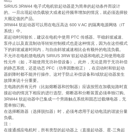
SIRIUS 3RW44 电子式电机软起动器是为简单的起动条件而设计
的。一旦出现起动负载较大或者起停频率增加的情况，就必须选择较
大额定值的产品。
3RW44 软起动器可以用在电压高达 600 V AC 的隔离电源网络（IT
系统）中。
若起动时间较长，建议在电机中使用 PTC 传感器。平稳斜坡减速、
泵停止以及直流制动等转矩控制模式也是这种情况，因为在这些模式
下的斜坡减速时间内，与自由斜坡减速相比会有额外的电流负载。
不允许在电机馈电线内 SIRIUS 3RW 软起动器和电机之间使用电容
性元件（如，不能使用无功补偿设备）。此外，无论是用于无功补偿
的静态系统，还是动态 PFC（功率因数校正），在启动时和软起动
器斜降时都不能并行操作。这对于防止补偿设备和/或软起动器发生
故障来说十分重要。
主电路的所有元件（比如熔断器和控制器）应该按照在加载短路时直
接起动的情况下相应的进行选型。熔断器和分断装置必须单独订购。
3RW44 软起动器中已集成一个旁路触点系统和固态过载继电器，无
需单独订购。
在选择断路器（选择脱扣器）时，必须考虑用于起动电流的谐波分量
负载。
注：
在接通感应电机时，所有类型的起动器上（直接起动器、星-三角起