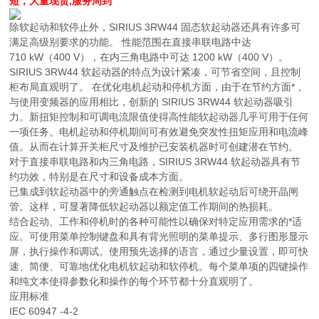
短，大量现货,服务周到
除软起动和软停止外，SIRIUS 3RW44 固态软起动器还具有许多可
满足高级别要求的功能。 性能范围在直接串联电路中达
710 kW（400 V），在内三角电路中可达 1200 kW（400 V）。
SIRIUS 3RW44 软起动器的特点为设计紧凑，可节省空间，且控制
柜布局直观明了。 在优化电机起动和停机方面，由于在节约方面*，
与使用变频器的应用相比，创新的 SIRIUS 3RW44 软起动器吸引
力。新扭矩控制和可调电流限值使得高性能软起动器几乎可用于任何
一项任务。电机起动和停机期间可有效避免突发性扭矩应用和电流峰
值。从而在计算开关柜尺寸及维护已安装机器时可创建潜在节约。
对于直接串联电路和内三角电路，SIRIUS 3RW44 软起动器具有节
约功效，特别是在尺寸和设备成本方面。
已集成到软起动器中的旁通触点在检测到电机软起动后可绕开晶闸
管。这样，可显著降低软起动器以额定值工作期间的热损耗。
结合起动、工作和停机时的各种可能性以确保对特定应用需求的*适
应。可使用菜单控制键盘和具有背光照明的菜单提示、多行图形显示
屏，执行操作和调试。使用预先选择的语言，通过少量设置，即可快
速、简便、可靠地优化电机软起动和软停机。每个菜单项的四键操作
和纯文本使得参数化和操作的每个环节都十分直观明了。
应用标准
IEC 60947 -4-2