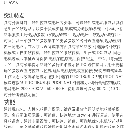
UL/CSA
突出特点
具有分离脉冲、转矩控制或电压等变率、可调转矩或电流限制及其任
意组合的软起动，取决于负载类型 集成式旁通接触系统，可zui小化
功率损失 用于起动参数（如起动转矩、起动电压、软起动和软停止
时间）及三个独立的参数集中的更多参数的各种设置选项 起动检测
内三角电路，在尺寸和设备成本方面具有节约功效 可选择各种软停
机模式：自由软停机、转矩控制的泵软停机、组合式 DC 制动 固态
电机过载和本征设备保护 电机的热敏电阻保护 键盘，带采用背光照
明的、具有菜单提示功能的多行图形显示器 PC 通信接口，用于更精
确的参数设置与控制和监视 适应电机馈电装置简便 安装与调试简单
工作状态和故障消息显示 使用可选的 PROFIBUS DP 或 PROFINET
模块连接到 PROFIBUS 和 PROFINET 外部显示和操作员控制模块
电源电压 200 ~ 690 V，50 ~ 60 Hz 使用温度可高达 60 ℃（40 ℃
时开始降低额定值）
功能
通过现代化、人性化的用户提示，键盘及带背光照明功能的菜单提
示、多行图形显示屏，可简便、快速地对 3RW44 进行调试。使用选
择的语言，通过少量设置，可快速、简便、可靠地优化电机软起动和
软停止。每个菜单项的四键操作和纯文本使得参数化和操作的每个环