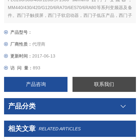
MM440/430/420/G120/6RA70/6ES70/6RA80等系列变频器及备
件。西门子触摸屏，西门子软启动器，西门子低压产品，西门子
数控伺服，西门子传动，西门子楼宇，西门子工控系列模块，在
本公司购买的产品，保证*，假一罚十，质保一年
产品型号：
厂商性质：
代理商
更新时间：
2017-06-13
访 问 量：
893
产品咨询
联系我们
产品分类
相关文章
RELATED ARTICLES