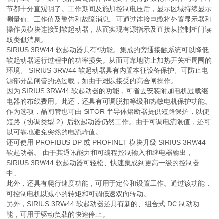
节都十分直观明了。工作期间及施加控制电压后，显示区域持续显示
测量值、工作值及警告和故障消息。可通过连接电缆将外置显示器和
操作员模块连接到软起动器，从而实现有源指示及直接从控制柜门读
取类似消息。
SIRIUS 3RW44 软起动器具有*功能。集成的旁通接触系统可以降低
软起动器运行过程中的功率损失。从而可靠地防止加热开关柜周围的
环境。 SIRIUS 3RW44 软起动器具有内置本征设备保护。可防止电
源部分晶闸管的热过载，如由于难以接受的高合闸操作。
因为 SIRIUS 3RW44 软起动器的功能，可省去安装附加电机过载继
电器的布线费用。此还，还具有可调脱扣等级和热敏电机保护功能。
作为选项，晶闸管也可由 SITOR 半导体熔断器提供短路保护，以便
短路（协调类型 2）后软起动器仍然工作。由于可调电流限值，还可
以可靠地避免突然的电流峰值。
还可使用 PROFIBUS DP 或 PROFINET 模块升级 SIRIUS 3RW44
软起动器。 由于其通讯能力和可编程控制输入和继电器输出，
SIRIUS 3RW44 软起动器可轻松、快速集成到更高一级的控制器
中。
此外，还具有爬行速度功能，可用于定位和设置工作。通过该功能，
可控制电机以减小的转矩和可调低速双向转动。
另外，SIRIUS 3RW44 软起动器还具有新的、组合式 DC 制动功
能，可用于驱动负载的快速停止。