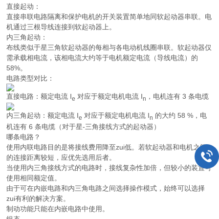
直接起动：
直接串联电路隔离和保护电机的开关装置简单地同软起动器串联。电
机通过三根导线连接到软起动器上。
内三角起动：
布线类似于星三角软起动器的每相与各电动机线圈串联。软起动器仅
需承载相电流，该相电流大约等于电机额定电流（导线电流）的
58%。
电路类型对比：
直接电路：额定电流
I
对应于额定电机电流
I
，电机连有 3 条电缆
e
n
内三角起动：额定电流
I
对应于额定电机电流
I
的大约 58 %，电
e
n
机连有 6 条电缆（对于星-三角接线方式的起动器）
哪条电路？
使用内联电路目的是将接线费用降至zui低。若软起动器和电机之间
的连接距离较短，应优先选用后者。
当使用内三角接线方式的电路时，接线复杂性加倍，但较小的装置可
使用相同额定值。
由于可在内嵌电路和内三角电路之间选择操作模式，始终可以选择
zui有利的解决方案。
制动功能只能在内嵌电路中使用。
组态