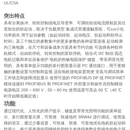
UL/CSA
突出特点
具有分离脉冲、转矩控制或电压等变率、可调转矩或电流限制及其任
意组合的软起动，取决于负载类型 集成式旁通接触系统，可zui小化
功率损失 用于起动参数（如起动转矩、起动电压、软起动和软停止
时间）及三个独立的参数集中的更多参数的各种设置选项 起动检测
内三角电路，在尺寸和设备成本方面具有节约功效 可选择各种软停
机模式：自由软停机、转矩控制的泵软停机、组合式 DC 制动 固态
电机过载和本征设备保护 电机的热敏电阻保护 键盘，带采用背光照
明的、具有菜单提示功能的多行图形显示器 PC 通信接口，用于更精
确的参数设置与控制和监视 适应电机馈电装置简便 安装与调试简单
工作状态和故障消息显示 使用可选的 PROFIBUS DP 或 PROFINET
模块连接到 PROFIBUS 和 PROFINET 外部显示和操作员控制模块
电源电压 200 ~ 690 V，50 ~ 60 Hz 使用温度可高达 60 ℃（40 ℃
时开始降低额定值）
功能
通过现代化、人性化的用户提示，键盘及带背光照明功能的菜单提
示、多行图形显示屏，可简便、快速地对 3RW44 进行调试。使用选
择的语言，通过少量设置，可快速、简便、可靠地优化电机软起动和
软停止。每个菜单项的四键操作和纯文本使得参数化和操作的每个环