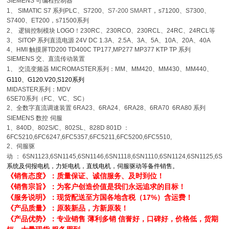
SIEMENS
可编程控制器
，
1
、
SIMATIC S7
系列
PLC
、
S7200
、
S7-200 SMART
s71200
、
S7300
、
S7400
、
ET200，s71500系列
2
、
逻辑控制模块
LOGO
！
230RC
、
230RCO
、
230RCL
、
24RC
、
24RCL
等
3
、
SITOP
系列直流电源
24V DC 1.3A
、
2.5A
、
3A
、
5A
、
10A
、
20A
、
40A
4
、
HMI
触摸屏
TD200 TD400C TP177,MP277 MP377 KTP TP 系列
SIEMENS
交、直流传动装置
1
、
交流变频器
MICROMASTER
系列：
MM
、
MM420
、
MM430
、
MM440
、
G110
、
G120.V20,S120系列
MIDASTER
系列：
MDV
6SE70
系列（
FC
、
VC
、
SC
）
2
、全数字直流调速装置
6RA23
、
6RA24
、
6RA28
、
6RA70 6RA80
系列
SIEMENS
数控
伺服
1
、
840D
、
802S/C
、
802SL
、
828D 801D
：
6FC5210,6FC6247,6FC5357,6FC5211,6FC5200,6FC5510,
2
、伺服驱
动
：
6SN1123,6SN1145,6SN1146,6SN1118,6SN1110,6SN1124,6SN1125,6SN
系统及伺报电机，力矩电机，直线电机，伺服驱动等备件销售。
《销售态度》：质量保证、诚信服务、及时到位！
《销售宗旨》：为客户创造价值是我们永远追求的目标！
《服务说明》：现货配送至方国各地含税（17%）含运费！
《产品质量》：原装新品，方新原装！
《产品优势》：专业销售 薄利多销 信誉好，口碑好，价格低，货期