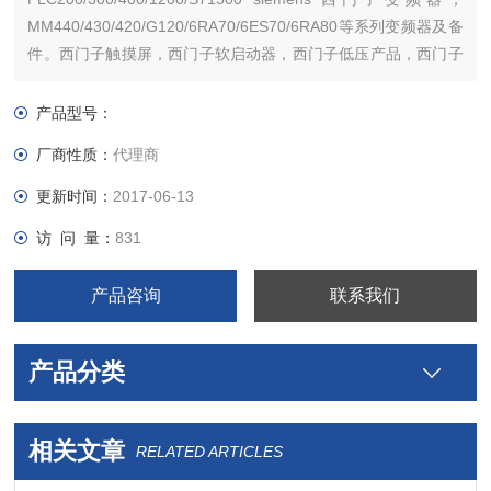
MM440/430/420/G120/6RA70/6ES70/6RA80等系列变频器及备
件。西门子触摸屏，西门子软启动器，西门子低压产品，西门子
数控伺服，西门子传动，西门子楼宇，西门子工控系列模块，在
本公司购买的产品，保证*，假一罚十，质保一年
产品型号：
厂商性质：
代理商
更新时间：
2017-06-13
访 问 量：
831
产品咨询
联系我们
产品分类
相关文章
RELATED ARTICLES