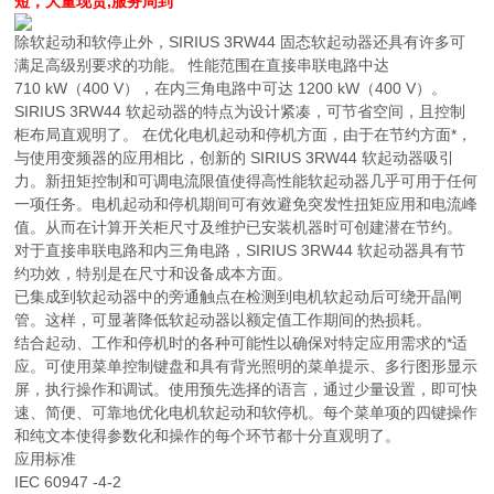
短，大量现货,服务周到
除软起动和软停止外，SIRIUS 3RW44 固态软起动器还具有许多可
满足高级别要求的功能。 性能范围在直接串联电路中达
710 kW（400 V），在内三角电路中可达 1200 kW（400 V）。
SIRIUS 3RW44 软起动器的特点为设计紧凑，可节省空间，且控制
柜布局直观明了。 在优化电机起动和停机方面，由于在节约方面*，
与使用变频器的应用相比，创新的 SIRIUS 3RW44 软起动器吸引
力。新扭矩控制和可调电流限值使得高性能软起动器几乎可用于任何
一项任务。电机起动和停机期间可有效避免突发性扭矩应用和电流峰
值。从而在计算开关柜尺寸及维护已安装机器时可创建潜在节约。
对于直接串联电路和内三角电路，SIRIUS 3RW44 软起动器具有节
约功效，特别是在尺寸和设备成本方面。
已集成到软起动器中的旁通触点在检测到电机软起动后可绕开晶闸
管。这样，可显著降低软起动器以额定值工作期间的热损耗。
结合起动、工作和停机时的各种可能性以确保对特定应用需求的*适
应。可使用菜单控制键盘和具有背光照明的菜单提示、多行图形显示
屏，执行操作和调试。使用预先选择的语言，通过少量设置，即可快
速、简便、可靠地优化电机软起动和软停机。每个菜单项的四键操作
和纯文本使得参数化和操作的每个环节都十分直观明了。
应用标准
IEC 60947 -4-2