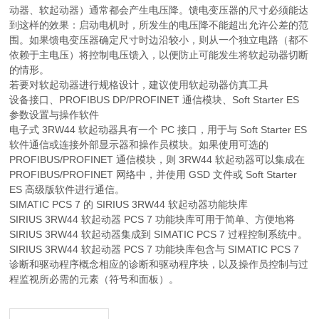
动器、软起动器）通常都会产生电压降。馈电变压器的尺寸必须能达
到这样的效果：启动电机时，所发生的电压降不能超出允许公差的范
围。如果馈电变压器确定尺寸时边沿较小，则从一个独立电路（都不
依赖于主电压）将控制电压馈入，以便防止可能发生将软起动器切断
的情形。
若要对软起动器进行规格设计，建议使用软起动器仿真工具
设备接口、PROFIBUS DP/PROFINET 通信模块、Soft Starter ES
参数设置与操作软件
电子式 3RW44 软起动器具有一个 PC 接口，用于与 Soft Starter ES
软件通信或连接外部显示器和操作员模块。如果使用可选的
PROFIBUS/PROFINET 通信模块，则 3RW44 软起动器可以集成在
PROFIBUS/PROFINET 网络中，并使用 GSD 文件或 Soft Starter
ES 高级版软件进行通信。
SIMATIC PCS 7 的 SIRIUS 3RW44 软起动器功能块库
SIRIUS 3RW44 软起动器 PCS 7 功能块库可用于简单、方便地将
SIRIUS 3RW44 软起动器集成到 SIMATIC PCS 7 过程控制系统中。
SIRIUS 3RW44 软起动器 PCS 7 功能块库包含与 SIMATIC PCS 7
诊断和驱动程序概念相应的诊断和驱动程序块，以及操作员控制与过
程监视所必需的元素（符号和面板）。