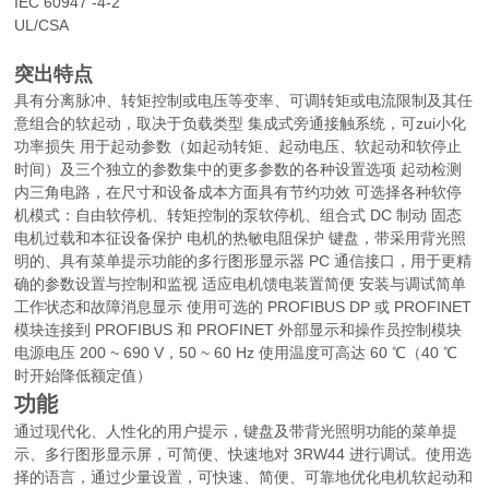
IEC 60947 -4-2
UL/CSA
突出特点
具有分离脉冲、转矩控制或电压等变率、可调转矩或电流限制及其任
意组合的软起动，取决于负载类型 集成式旁通接触系统，可zui小化
功率损失 用于起动参数（如起动转矩、起动电压、软起动和软停止
时间）及三个独立的参数集中的更多参数的各种设置选项 起动检测
内三角电路，在尺寸和设备成本方面具有节约功效 可选择各种软停
机模式：自由软停机、转矩控制的泵软停机、组合式 DC 制动 固态
电机过载和本征设备保护 电机的热敏电阻保护 键盘，带采用背光照
明的、具有菜单提示功能的多行图形显示器 PC 通信接口，用于更精
确的参数设置与控制和监视 适应电机馈电装置简便 安装与调试简单
工作状态和故障消息显示 使用可选的 PROFIBUS DP 或 PROFINET
模块连接到 PROFIBUS 和 PROFINET 外部显示和操作员控制模块
电源电压 200 ~ 690 V，50 ~ 60 Hz 使用温度可高达 60 ℃（40 ℃
时开始降低额定值）
功能
通过现代化、人性化的用户提示，键盘及带背光照明功能的菜单提
示、多行图形显示屏，可简便、快速地对 3RW44 进行调试。使用选
择的语言，通过少量设置，可快速、简便、可靠地优化电机软起动和