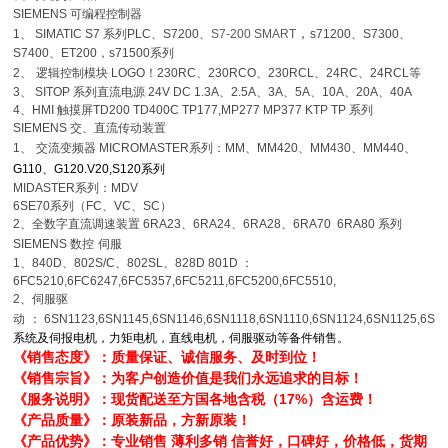
SIEMENS
可编程控制器
，
1
、
SIMATIC S7
系列
PLC
、
S7200
、
S7-200 SMART
s71200
、
S7300
、
S7400
、
ET200，s71500系列
2
、
逻辑控制模块
LOGO
！
230RC
、
230RCO
、
230RCL
、
24RC
、
24RCL
等
3
、
SITOP
系列直流电源
24V DC 1.3A
、
2.5A
、
3A
、
5A
、
10A
、
20A
、
40A
4
、
HMI
触摸屏
TD200 TD400C TP177,MP277 MP377 KTP TP 系列
SIEMENS
交、直流传动装置
1
、
交流变频器
MICROMASTER
系列：
MM
、
MM420
、
MM430
、
MM440
、
G110
、
G120.V20,S120系列
MIDASTER
系列：
MDV
6SE70
系列（
FC
、
VC
、
SC
）
2
、全数字直流调速装置
6RA23
、
6RA24
、
6RA28
、
6RA70 6RA80
系列
SIEMENS
数控
伺服
1
、
840D
、
802S/C
、
802SL
、
828D 801D
：
6FC5210,6FC6247,6FC5357,6FC5211,6FC5200,6FC5510,
2
、伺服驱
动
：
6SN1123,6SN1145,6SN1146,6SN1118,6SN1110,6SN1124,6SN1125,6SN
系统及伺报电机，力矩电机，直线电机，伺服驱动等备件销售。
《销售态度》：质量保证、诚信服务、及时到位！
《销售宗旨》：为客户创造价值是我们永远追求的目标！
《服务说明》：现货配送至方国各地含税（17%）含运费！
《产品质量》：原装新品，方新原装！
《产品优势》：专业销售 薄利多销 信誉好，口碑好，价格低，货期