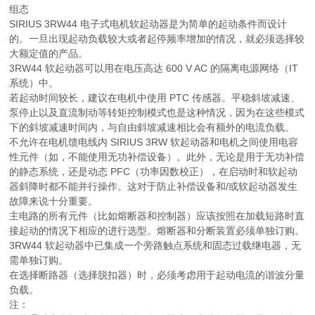
组态
SIRIUS 3RW44 电子式电机软起动器是为简单的起动条件而设计
的。一旦出现起动负载较大或者起停频率增加的情况，就必须选择较
大额定值的产品。
3RW44 软起动器可以用在电压高达 600 V AC 的隔离电源网络（IT
系统）中。
若起动时间较长，建议在电机中使用 PTC 传感器。平稳斜坡减速、
泵停止以及直流制动等转矩控制模式也是这种情况，因为在这些模式
下的斜坡减速时间内，与自由斜坡减速相比会有额外的电流负载。
不允许在电机馈电线内 SIRIUS 3RW 软起动器和电机之间使用电容
性元件（如，不能使用无功补偿设备）。此外，无论是用于无功补偿
的静态系统，还是动态 PFC（功率因数校正），在启动时和软起动
器斜降时都不能并行操作。这对于防止补偿设备和/或软起动器发生
故障来说十分重要。
主电路的所有元件（比如熔断器和控制器）应该按照在加载短路时直
接起动的情况下相应的进行选型。熔断器和分断装置必须单独订购。
3RW44 软起动器中已集成一个旁路触点系统和固态过载继电器，无
需单独订购。
在选择断路器（选择脱扣器）时，必须考虑用于起动电流的谐波分量
负载。
注：