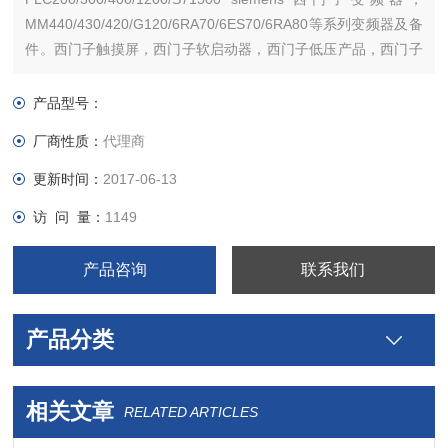
MM440/430/420/G120/6RA70/6ES70/6RA80等系列变频器及备
件。西门子触摸屏，西门子软启动器，西门子低压产品，西门子
数控伺服，西门子传动，西门子楼宇，西门子工控系列模块，在
本公司购买的产品，保证*，假一罚十，质保一年
产品型号：
厂商性质：
代理商
更新时间：
2017-06-13
访 问 量：
1149
产品咨询
联系我们
产品分类
相关文章
RELATED ARTICLES