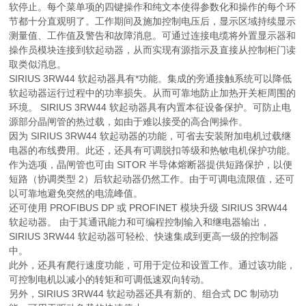
软停止。每个菜单项的四键操作和纯文本使得参数化和操作的每个环
节都十分直观明了。工作期间及施加控制电压后，显示区域持续显示
测量值、工作值及警告和故障消息。可通过连接电缆将外置显示器和
操作员模块连接到软起动器，从而实现有源指示及直接从控制柜门读
取类似消息。
SIRIUS 3RW44 软起动器具有*功能。集成的旁通接触系统可以降低
软起动器运行过程中的功率损失。从而可靠地防止加热开关柜周围的
环境。 SIRIUS 3RW44 软起动器具有内置本征设备保护。可防止电
源部分晶闸管的热过载，如由于难以接受的高合闸操作。
因为 SIRIUS 3RW44 软起动器的功能，可省去安装附加电机过载继
电器的布线费用。此还，还具有可调脱扣等级和热敏电机保护功能。
作为选项，晶闸管也可由 SITOR 半导体熔断器提供短路保护，以便
短路（协调类型 2）后软起动器仍然工作。由于可调电流限值，还可
以可靠地避免突然的电流峰值。
还可使用 PROFIBUS DP 或 PROFINET 模块升级 SIRIUS 3RW44
软起动器。 由于其通讯能力和可编程控制输入和继电器输出，
SIRIUS 3RW44 软起动器可轻松、快速集成到更高一级的控制器
中。
此外，还具有爬行速度功能，可用于定位和设置工作。通过该功能，
可控制电机以减小的转矩和可调低速双向转动。
另外，SIRIUS 3RW44 软起动器还具有新的、组合式 DC 制动功