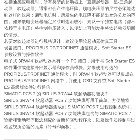
在接通感应电机时，所有类型的起动器上（直接起动器、星-三角起
动器、软起动器）通常都会产生电压降。馈电变压器的尺寸必须能达
到这样的效果：启动电机时，所发生的电压降不能超出允许公差的范
围。如果馈电变压器确定尺寸时边沿较小，则从一个独立电路（都不
依赖于主电压）将控制电压馈入，以便防止可能发生将软起动器切断
的情形。
若要对软起动器进行规格设计，建议使用软起动器仿真工具
设备接口、PROFIBUS DP/PROFINET 通信模块、Soft Starter ES
参数设置与操作软件
电子式 3RW44 软起动器具有一个 PC 接口，用于与 Soft Starter ES
软件通信或连接外部显示器和操作员模块。如果使用可选的
PROFIBUS/PROFINET 通信模块，则 3RW44 软起动器可以集成在
PROFIBUS/PROFINET 网络中，并使用 GSD 文件或 Soft Starter
ES 高级版软件进行通信。
SIMATIC PCS 7 的 SIRIUS 3RW44 软起动器功能块库
SIRIUS 3RW44 软起动器 PCS 7 功能块库可用于简单、方便地将
SIRIUS 3RW44 软起动器集成到 SIMATIC PCS 7 过程控制系统中。
SIRIUS 3RW44 软起动器 PCS 7 功能块库包含与 SIMATIC PCS 7
诊断和驱动程序概念相应的诊断和驱动程序块，以及操作员控制与过
程监视所必需的元素（符号和面板）。