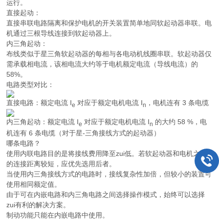
运行。
直接起动：
直接串联电路隔离和保护电机的开关装置简单地同软起动器串联。电
机通过三根导线连接到软起动器上。
内三角起动：
布线类似于星三角软起动器的每相与各电动机线圈串联。软起动器仅
需承载相电流，该相电流大约等于电机额定电流（导线电流）的
58%。
电路类型对比：
直接电路：额定电流
I
对应于额定电机电流
I
，电机连有 3 条电缆
e
n
内三角起动：额定电流
I
对应于额定电机电流
I
的大约 58 %，电
e
n
机连有 6 条电缆（对于星-三角接线方式的起动器）
哪条电路？
使用内联电路目的是将接线费用降至zui低。若软起动器和电机之间
的连接距离较短，应优先选用后者。
当使用内三角接线方式的电路时，接线复杂性加倍，但较小的装置可
使用相同额定值。
由于可在内嵌电路和内三角电路之间选择操作模式，始终可以选择
zui有利的解决方案。
制动功能只能在内嵌电路中使用。