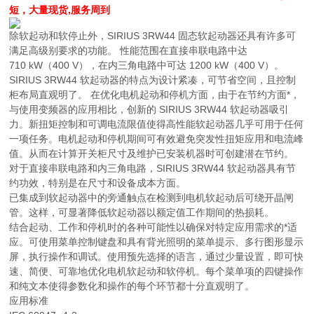
短，大量现货,服务周到
除软起动和软停止外，SIRIUS 3RW44 固态软起动器还具有许多可
满足高级别要求的功能。 性能范围在直接串联电路中达
710 kW（400 V），在内三角电路中可达 1200 kW（400 V）。
SIRIUS 3RW44 软起动器的特点为设计紧凑，可节省空间，且控制
柜布局直观明了。 在优化电机起动和停机方面，由于在节约方面*，
与使用变频器的应用相比，创新的 SIRIUS 3RW44 软起动器吸引
力。新扭矩控制和可调电流限值使得高性能软起动器几乎可用于任何
一项任务。电机起动和停机期间可有效避免突发性扭矩应用和电流峰
值。从而在计算开关柜尺寸及维护已安装机器时可创建潜在节约。
对于直接串联电路和内三角电路，SIRIUS 3RW44 软起动器具有节
约功效，特别是在尺寸和设备成本方面。
已集成到软起动器中的旁通触点在检测到电机软起动后可绕开晶闸
管。这样，可显著降低软起动器以额定值工作期间的热损耗。
结合起动、工作和停机时的各种可能性以确保对特定应用需求的*适
应。可使用菜单控制键盘和具有背光照明的菜单提示、多行图形显示
屏，执行操作和调试。使用预先选择的语言，通过少量设置，即可快
速、简便、可靠地优化电机软起动和软停机。每个菜单项的四键操作
和纯文本使得参数化和操作的每个环节都十分直观明了。
应用标准