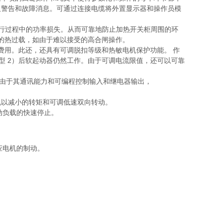
及警告和故障消息。可通过连接电缆将外置显示器和操作员模
动器运行过程中的功率损失。从而可靠地防止加热开关柜周围的环
闸管的热过载，如由于难以接受的高合闸操作。
的布线费用。此还，还具有可调脱扣等级和热敏电机保护功能。 作
类型 2）后软起动器仍然工作。由于可调电流限值，还可以可靠
 软起动器。 由于其通讯能力和可编程控制输入和继电器输出，
机以减小的转矩和可调低速双向转动。
驱动负载的快速停止。
感应电机的制动。