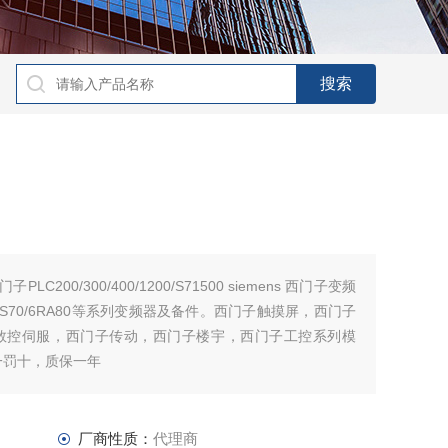
子PLC200/300/400/1200/S71500 siemens 西门子变频
A70/6ES70/6RA80等系列变频器及备件。西门子触摸屏，西门子
数控伺服，西门子传动，西门子楼宇，西门子工控系列模
一罚十，质保一年
厂商性质：
代理商