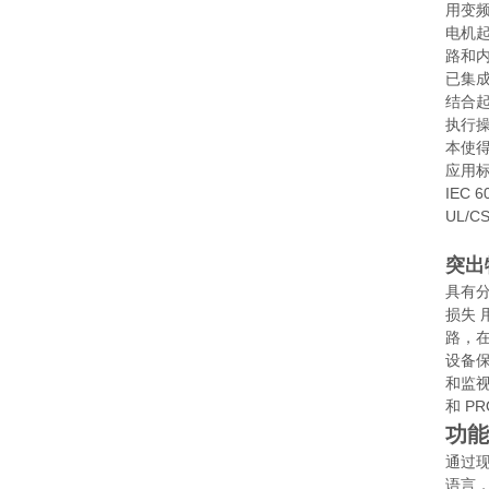
用变频
电机
路和内
已集
结合
执行
本使
应用
IEC 6
UL/C
突出
具有
损失
路，在
设备保
和监视
和 P
功能
通过现
语言