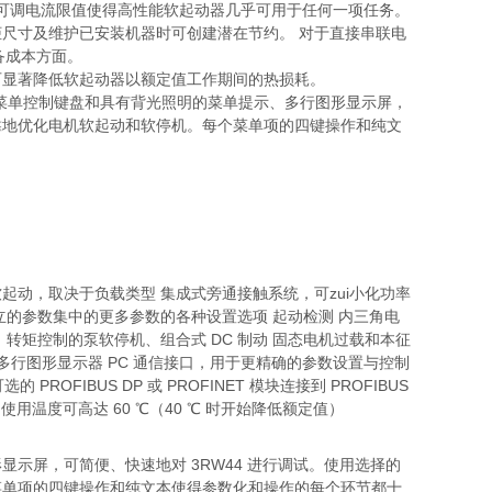
控制和可调电流限值使得高性能软起动器几乎可用于任何一项任务。
尺寸及维护已安装机器时可创建潜在节约。 对于直接串联电
设备成本方面。
可显著降低软起动器以额定值工作期间的热损耗。
菜单控制键盘和具有背光照明的菜单提示、多行图形显示屏，
靠地优化电机软起动和软停机。每个菜单项的四键操作和纯文
动，取决于负载类型 集成式旁通接触系统，可zui小化功率
的参数集中的更多参数的各种设置选项 起动检测 内三角电
转矩控制的泵软停机、组合式 DC 制动 固态电机过载和本征
多行图形显示器 PC 通信接口，用于更精确的参数设置与控制
FIBUS DP 或 PROFINET 模块连接到 PROFIBUS
 Hz 使用温度可高达 60 ℃（40 ℃ 时开始降低额定值）
示屏，可简便、快速地对 3RW44 进行调试。使用选择的
菜单项的四键操作和纯文本使得参数化和操作的每个环节都十