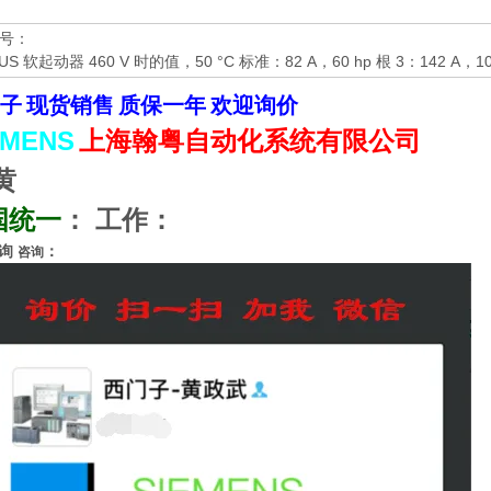
号：
IUS 软起动器 460 V 时的值，50 °C 标准：82 A，60 hp 根 3：142 A，10
子
现货销售
质保一年
欢迎询价
EMENS
上海翰粤自动化系统有限公司
黄
国统一
：
工作：
询
：
咨询