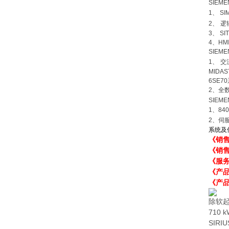
SIEM
1
、
SI
2
、
逻
3
、
SI
4
、
HM
SIEM
1
、
交
MIDAS
6SE70
2
、全
SIEM
1
、
84
2
、伺
系统及
《销
《销
《服
《产
《产品
除软起
710
SIR