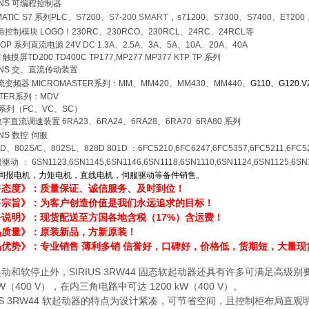
ENS
可编程控制器
，
MATIC S7
系列
PLC
、
S7200
、
S7-200 SMART
s71200
、
S7300
、
S7400
、
ET200
辑控制模块
LOGO
！
230RC
、
230RCO
、
230RCL
、
24RC
、
24RCL
等
TOP
系列直流电源
24V DC 1.3A
、
2.5A
、
3A
、
5A
、
10A
、
20A
、
40A
I
触摸屏
TD200 TD400C TP177,MP277 MP377 KTP TP 系列
ENS
交、直流传动装置
流变频器
MICROMASTER
系列：
MM
、
MM420
、
MM430
、
MM440
、
G110
、
G120.
TER
系列：
MDV
系列（
FC
、
VC
、
SC
）
数字直流调速装置
6RA23
、
6RA24
、
6RA28
、
6RA70 6RA80
系列
ENS
数控
伺服
0D
、
802S/C
、
802SL
、
828D 801D
：
6FC5210,6FC6247,6FC5357,6FC5211,6FC5
服驱动
：
6SN1123,6SN1145,6SN1146,6SN1118,6SN1110,6SN1124,6SN1125,6SN
伺报电机，力矩电机，直线电机，伺服驱动等备件销售。
售态度》：质量保证、诚信服务、及时到位！
售宗旨》：为客户创造价值是我们永远追求的目标！
务说明》：现货配送至方国各地含税（17%）含运费！
品质量》：原装新品，方新原装！
优势》：专业销售 薄利多销 信誉好，口碑好，价格低，货期短，大量现
动和软停止外，SIRIUS 3RW44 固态软起动器还具有许多可满足高级
 kW（400 V），在内三角电路中可达 1200 kW（400 V）。
IUS 3RW44 软起动器的特点为设计紧凑，可节省空间，且控制柜布局