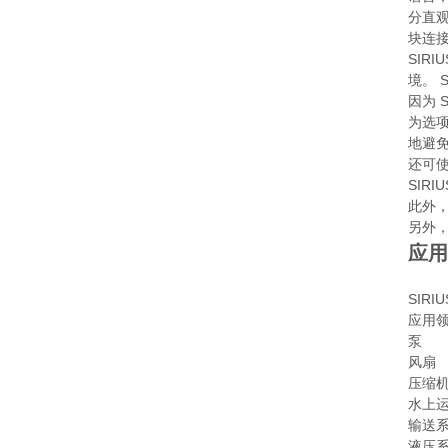
分直
块连
SIR
境。 
因为 
为选项
地避
还可使
SIR
此外
另外，
应用
SIR
应用
泵
风扇
压缩
水上
输送
液压