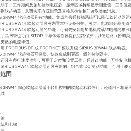
观明了。工作期间及施加控制电压后，显示区域持续显示测量值、工作值
接到软起动器，从而实现有源指示及直接从控制柜门读取类似消息。
IUS 3RW44 软起动器具有*功能。集成的旁通接触系统可以降低软起
SIRIUS 3RW44 软起动器具有内置本征设备保护。可防止电源部分晶
SIRIUS 3RW44 软起动器的功能，可省去安装附加电机过载继电器
，晶闸管也可由 SITOR 半导体熔断器提供短路保护，以便短路（协调
免突然的电流峰值。
用 PROFIBUS DP 或 PROFINET 模块升级 SIRIUS 3RW44
IUS 3RW44 软起动器可轻松、快速集成到更高一级的控制器中。
，还具有爬行速度功能，可用于定位和设置工作。通过该功能，可控制电
SIRIUS 3RW44 软起动器还具有新的、组合式 DC 制动功能，可用于
范围
IUS 3RW44 固态软起动器适于转矩控制的软起动和软停止，还适用三相
领域
机
运输
系统和电梯
系统