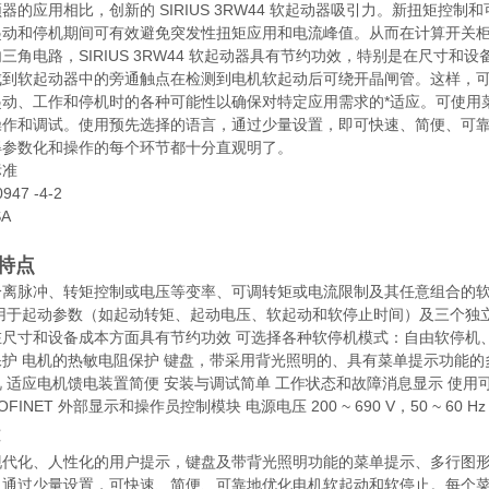
器的应用相比，创新的 SIRIUS 3RW44 软起动器吸引力。新扭矩
起动和停机期间可有效避免突发性扭矩应用和电流峰值。从而在计算开关柜
三角电路，SIRIUS 3RW44 软起动器具有节约功效，特别是在尺寸和
成到软起动器中的旁通触点在检测到电机软起动后可绕开晶闸管。这样，
起动、工作和停机时的各种可能性以确保对特定应用需求的*适应。可使用
操作和调试。使用预先选择的语言，通过少量设置，即可快速、简便、可
得参数化和操作的每个环节都十分直观明了。
标准
0947 -4-2
SA
特点
分离脉冲、转矩控制或电压等变率、可调转矩或电流限制及其任意组合的软起
 用于起动参数（如起动转矩、起动电压、软起动和软停止时间）及三个独立
尺寸和设备成本方面具有节约功效 可选择各种软停机模式：自由软停机、
护 电机的热敏电阻保护 键盘，带采用背光照明的、具有菜单提示功能的
 适应电机馈电装置简便 安装与调试简单 工作状态和故障消息显示 使用可选的 PRO
ROFINET 外部显示和操作员控制模块 电源电压 200 ~ 690 V，50 ~ 60
代化、人性化的用户提示，键盘及带背光照明功能的菜单提示、多行图形显
，通过少量设置，可快速、简便、可靠地优化电机软起动和软停止。每个