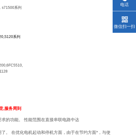
电话
，s71500系列
微信扫一扫
V20,S120系列
200,6FC5510,
1128
货,服务周到
别要求的功能。 性能范围在直接串联电路中达
直观明了。 在优化电机起动和停机方面，由于在节约方面*，与使