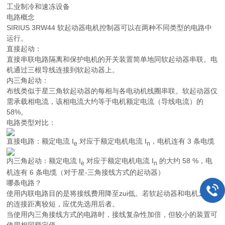
工业制冷和速冻设备
电路概念
SIRIUS 3RW44 软起动器电机控制器可以在两种不同类型的电路中
运行。
直接起动：
直接串联电路隔离和保护电机的开关装置简单地同软起动器串联。电
机通过三根导线连接到软起动器上。
内三角起动：
布线类似于星三角软起动器的每相与各电动机线圈串联。软起动器仅
需承载相电流，该相电流大约等于电机额定电流（导线电流）的
58%。
电路类型对比：
直接电路：额定电流
I
对应于额定电机电流
I
，电机连有 3 条电缆
e
n
内三角起动：额定电流
I
对应于额定电机电流
I
的大约 58 %，电
e
n
机连有 6 条电缆（对于星-三角接线方式的起动器）
哪条电路？
使用内联电路目的是将接线费用降至zui低。若软起动器和电机之间
的连接距离较短，应优先选用后者。
当使用内三角接线方式的电路时，接线复杂性加倍，但较小的装置可
使用相同额定值。