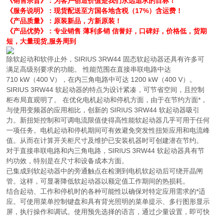
《销售宗旨》：为客户创造价值是我们永远追求的目标！
《服务说明》：现货配送至方国各地含税（17%）含运费！
《产品质量》：原装新品，方新原装！
《产品优势》：专业销售 薄利多销 信誉好，口碑好，价格低，货期
短，大量现货,服务周到
除软起动和软停止外，SIRIUS 3RW44 固态软起动器还具有许多可
满足高级别要求的功能。 性能范围在直接串联电路中达
710 kW（400 V），在内三角电路中可达 1200 kW（400 V）。
SIRIUS 3RW44 软起动器的特点为设计紧凑，可节省空间，且控制
柜布局直观明了。 在优化电机起动和停机方面，由于在节约方面*，
与使用变频器的应用相比，创新的 SIRIUS 3RW44 软起动器吸引
力。新扭矩控制和可调电流限值使得高性能软起动器几乎可用于任何
一项任务。电机起动和停机期间可有效避免突发性扭矩应用和电流峰
值。从而在计算开关柜尺寸及维护已安装机器时可创建潜在节约。
对于直接串联电路和内三角电路，SIRIUS 3RW44 软起动器具有节
约功效，特别是在尺寸和设备成本方面。
已集成到软起动器中的旁通触点在检测到电机软起动后可绕开晶闸
管。这样，可显著降低软起动器以额定值工作期间的热损耗。
结合起动、工作和停机时的各种可能性以确保对特定应用需求的*适
应。可使用菜单控制键盘和具有背光照明的菜单提示、多行图形显示
屏，执行操作和调试。使用预先选择的语言，通过少量设置，即可快