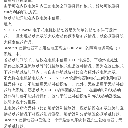
由于可在内嵌电路和内三角电路之间选择操作模式，始终可以选择
zui有利的解决方案。
制动功能只能在内嵌电路中使用。
组态
SIRIUS 3RW44 电子式电机软起动器是为简单的起动条件而设计
的。一旦出现起动负载较大或者起停频率增加的情况，就必须选择较
大额定值的产品。
3RW44 软起动器可以用在电压高达 600 V AC 的隔离电源网络（IT
系统）中。
若起动时间较长，建议在电机中使用 PTC 传感器。平稳斜坡减速、
泵停止以及直流制动等转矩控制模式也是这种情况，因为在这些模式
下的斜坡减速时间内，与自由斜坡减速相比会有额外的电流负载。
不允许在电机馈电线内 SIRIUS 3RW 软起动器和电机之间使用电容
性元件（如，不能使用无功补偿设备）。此外，无论是用于无功补偿
的静态系统，还是动态 PFC（功率因数校正），在启动时和软起动
器斜降时都不能并行操作。这对于防止补偿设备和/或软起动器发生
故障来说十分重要。
主电路的所有元件（比如熔断器和控制器）应该按照在加载短路时直
接起动的情况下相应的进行选型。熔断器和分断装置必须单独订购。
3RW44 软起动器中已集成一个旁路触点系统和固态过载继电器，无
需单独订购。