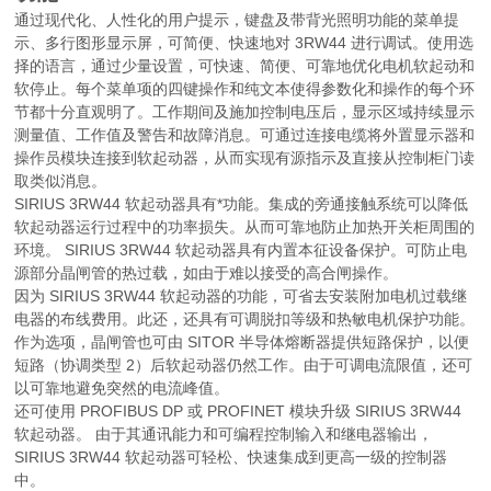
通过现代化、人性化的用户提示，键盘及带背光照明功能的菜单提
示、多行图形显示屏，可简便、快速地对 3RW44 进行调试。使用选
择的语言，通过少量设置，可快速、简便、可靠地优化电机软起动和
软停止。每个菜单项的四键操作和纯文本使得参数化和操作的每个环
节都十分直观明了。工作期间及施加控制电压后，显示区域持续显示
测量值、工作值及警告和故障消息。可通过连接电缆将外置显示器和
操作员模块连接到软起动器，从而实现有源指示及直接从控制柜门读
取类似消息。
SIRIUS 3RW44 软起动器具有*功能。集成的旁通接触系统可以降低
软起动器运行过程中的功率损失。从而可靠地防止加热开关柜周围的
环境。 SIRIUS 3RW44 软起动器具有内置本征设备保护。可防止电
源部分晶闸管的热过载，如由于难以接受的高合闸操作。
因为 SIRIUS 3RW44 软起动器的功能，可省去安装附加电机过载继
电器的布线费用。此还，还具有可调脱扣等级和热敏电机保护功能。
作为选项，晶闸管也可由 SITOR 半导体熔断器提供短路保护，以便
短路（协调类型 2）后软起动器仍然工作。由于可调电流限值，还可
以可靠地避免突然的电流峰值。
还可使用 PROFIBUS DP 或 PROFINET 模块升级 SIRIUS 3RW44
软起动器。 由于其通讯能力和可编程控制输入和继电器输出，
SIRIUS 3RW44 软起动器可轻松、快速集成到更高一级的控制器
中。