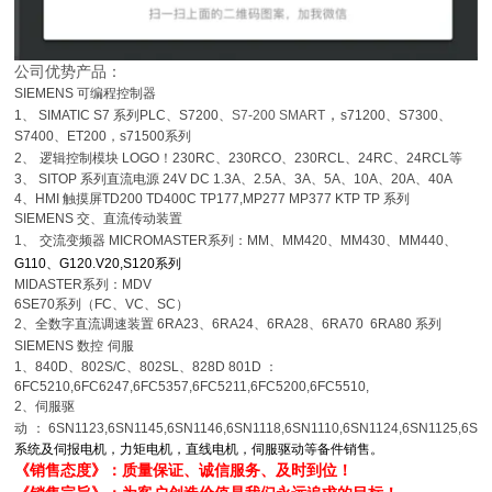
公司优势产品：
SIEMENS
可编程控制器
，
1
、
SIMATIC S7
系列
PLC
、
S7200
、
S7-200 SMART
s71200
、
S7300
、
S7400
、
ET200，s71500系列
2
、
逻辑控制模块
LOGO
！
230RC
、
230RCO
、
230RCL
、
24RC
、
24RCL
等
3
、
SITOP
系列直流电源
24V DC 1.3A
、
2.5A
、
3A
、
5A
、
10A
、
20A
、
40A
4
、
HMI
触摸屏
TD200 TD400C TP177,MP277 MP377 KTP TP 系列
SIEMENS
交、直流传动装置
1
、
交流变频器
MICROMASTER
系列：
MM
、
MM420
、
MM430
、
MM440
、
G110
、
G120.V20,S120系列
MIDASTER
系列：
MDV
6SE70
系列（
FC
、
VC
、
SC
）
2
、全数字直流调速装置
6RA23
、
6RA24
、
6RA28
、
6RA70 6RA80
系列
SIEMENS
数控
伺服
1
、
840D
、
802S/C
、
802SL
、
828D 801D
：
6FC5210,6FC6247,6FC5357,6FC5211,6FC5200,6FC5510,
2
、伺服驱
动
：
6SN1123,6SN1145,6SN1146,6SN1118,6SN1110,6SN1124,6SN1125,6SN
系统及伺报电机，力矩电机，直线电机，伺服驱动等备件销售。
《销售态度》：质量保证、诚信服务、及时到位！