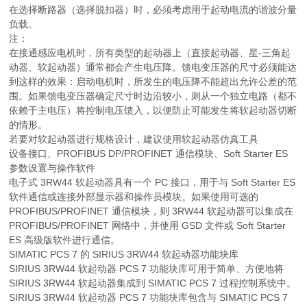
在选择断路器（选择脱扣器）时，必须考虑用于起动电流的谐波分量
负载。
注：
在接通感应电机时，所有类型的起动器上（直接起动器、星-三角起
动器、软起动器）通常都会产生电压降。馈电变压器的尺寸必须能达
到这样的效果：启动电机时，所发生的电压降不能超出允许公差的范
围。如果馈电变压器确定尺寸时边沿较小，则从一个独立电路（都不
依赖于主电压）将控制电压馈入，以便防止可能发生将软起动器切断
的情形。
若要对软起动器进行规格设计，建议使用软起动器仿真工具
设备接口、PROFIBUS DP/PROFINET 通信模块、Soft Starter ES
参数设置与操作软件
电子式 3RW44 软起动器具有一个 PC 接口，用于与 Soft Starter ES
软件通信或连接外部显示器和操作员模块。如果使用可选的
PROFIBUS/PROFINET 通信模块，则 3RW44 软起动器可以集成在
PROFIBUS/PROFINET 网络中，并使用 GSD 文件或 Soft Starter
ES 高级版软件进行通信。
SIMATIC PCS 7 的 SIRIUS 3RW44 软起动器功能块库
SIRIUS 3RW44 软起动器 PCS 7 功能块库可用于简单、方便地将
SIRIUS 3RW44 软起动器集成到 SIMATIC PCS 7 过程控制系统中。
SIRIUS 3RW44 软起动器 PCS 7 功能块库包含与 SIMATIC PCS 7