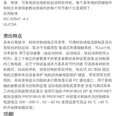
速、简便、可靠地优化电机软起动和软停机。每个菜单项的四键操作
和纯文本使得参数化和操作的每个环节都十分直观明了。
应用标准
IEC 60947 -4-2
UL/CSA
突出特点
具有分离脉冲、转矩控制或电压等变率、可调转矩或电流限制及其任
意组合的软起动，取决于负载类型 集成式旁通接触系统，可zui小化
功率损失 用于起动参数（如起动转矩、起动电压、软起动和软停止
时间）及三个独立的参数集中的更多参数的各种设置选项 起动检测
内三角电路，在尺寸和设备成本方面具有节约功效 可选择各种软停
机模式：自由软停机、转矩控制的泵软停机、组合式 DC 制动 固态
电机过载和本征设备保护 电机的热敏电阻保护 键盘，带采用背光照
明的、具有菜单提示功能的多行图形显示器 PC 通信接口，用于更精
确的参数设置与控制和监视 适应电机馈电装置简便 安装与调试简单
工作状态和故障消息显示 使用可选的 PROFIBUS DP 或 PROFINET
模块连接到 PROFIBUS 和 PROFINET 外部显示和操作员控制模块
电源电压 200 ~ 690 V，50 ~ 60 Hz 使用温度可高达 60 ℃（40 ℃
时开始降低额定值）
功能