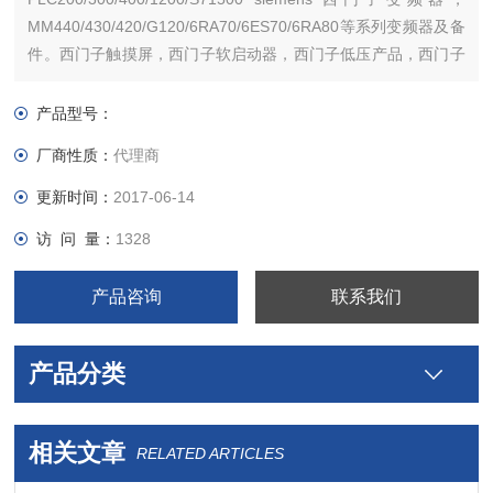
MM440/430/420/G120/6RA70/6ES70/6RA80等系列变频器及备
件。西门子触摸屏，西门子软启动器，西门子低压产品，西门子
数控伺服，西门子传动，西门子楼宇，西门子工控系列模块，在
本公司购买的产品，保证*，假一罚十，质保一年
产品型号：
厂商性质：
代理商
更新时间：
2017-06-14
访 问 量：
1328
产品咨询
联系我们
产品分类
相关文章
RELATED ARTICLES