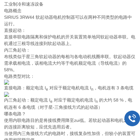
工业制冷和速冻设备
电路概念
SIRIUS 3RW44 软起动器电机控制器可以在两种不同类型的电路中
运行。
直接起动：
直接串联电路隔离和保护电机的开关装置简单地同软起动器串联。电
机通过三根导线连接到软起动器上。
内三角起动：
布线类似于星三角软起动器的每相与各电动机线圈串联。软起动器仅
需承载相电流，该相电流大约等于电机额定电流（导线电流）的
58%。
电路类型对比：
直接电路：额定电流
I
对应于额定电机电流
I
，电机连有 3 条电缆
e
n
内三角起动：额定电流
I
对应于额定电机电流
I
的大约 58 %，电
e
n
机连有 6 条电缆（对于星-三角接线方式的起动器）
哪条电路？
使用内联电路目的是将接线费用降至zui低。若软起动器和电机之间
的连接距离较短，应优先选用后者。
当使用内三角接线方式的电路时，接线复杂性加倍，但较小的装置可
使用相同额定值。