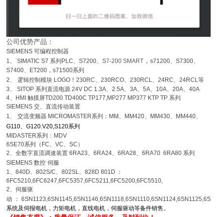
公司优势产品：
SIEMENS
可编程控制器
，
1
、
SIMATIC S7
系列
PLC
、
S7200
、
S7-200 SMART
s71200
、
S7300
、
S7400
、
ET200，s71500系列
2
、
逻辑控制模块
LOGO
！
230RC
、
230RCO
、
230RCL
、
24RC
、
24RCL
等
3
、
SITOP
系列直流电源
24V DC 1.3A
、
2.5A
、
3A
、
5A
、
10A
、
20A
、
40A
4
、
HMI
触摸屏
TD200 TD400C TP177,MP277 MP377 KTP TP 系列
SIEMENS
交、直流传动装置
1
、
交流变频器
MICROMASTER
系列：
MM
、
MM420
、
MM430
、
MM440
、
G110
、
G120.V20,S120系列
MIDASTER
系列：
MDV
6SE70
系列（
FC
、
VC
、
SC
）
2
、全数字直流调速装置
6RA23
、
6RA24
、
6RA28
、
6RA70 6RA80
系列
SIEMENS
数控
伺服
1
、
840D
、
802S/C
、
802SL
、
828D 801D
：
6FC5210,6FC6247,6FC5357,6FC5211,6FC5200,6FC5510,
2
、伺服驱
动
：
6SN1123,6SN1145,6SN1146,6SN1118,6SN1110,6SN1124,6SN1125,6SN
系统及伺报电机，力矩电机，直线电机，伺服驱动等备件销售。