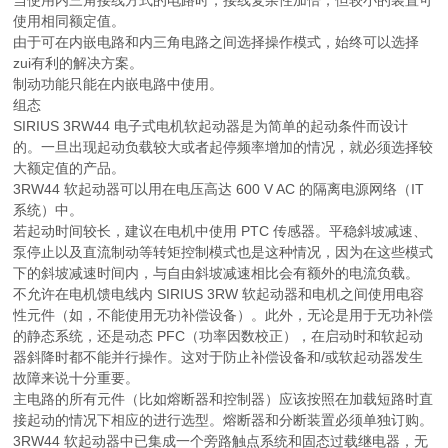
使用相同额定值。
由于可在内嵌电路和内三角电路之间选择操作模式，始终可以选择
zui有利的解决方案。
制动功能只能在内嵌电路中使用。
组态
SIRIUS 3RW44 电子式电机软起动器是为简单的起动条件而设计
的。一旦出现起动负载较大或者起停频率增加的情况，就必须选择较
大额定值的产品。
3RW44 软起动器可以用在电压高达 600 V AC 的隔离电源网络（IT
系统）中。
若起动时间较长，建议在电机中使用 PTC 传感器。平稳斜坡减速、
泵停止以及直流制动等转矩控制模式也是这种情况，因为在这些模式
下的斜坡减速时间内，与自由斜坡减速相比会有额外的电流负载。
不允许在电机馈电线内 SIRIUS 3RW 软起动器和电机之间使用电容
性元件（如，不能使用无功补偿设备）。此外，无论是用于无功补偿
的静态系统，还是动态 PFC（功率因数校正），在启动时和软起动
器斜降时都不能并行操作。这对于防止补偿设备和/或软起动器发生
故障来说十分重要。
主电路的所有元件（比如熔断器和控制器）应该按照在加载短路时直
接起动的情况下相应的进行选型。熔断器和分断装置必须单独订购。
3RW44 软起动器中已集成一个旁路触点系统和固态过载继电器，无