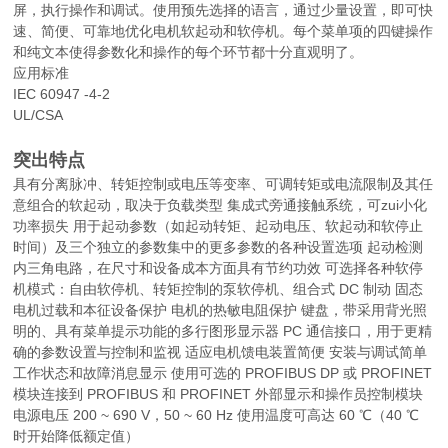
屏，执行操作和调试。使用预先选择的语言，通过少量设置，即可快
速、简便、可靠地优化电机软起动和软停机。每个菜单项的四键操作
和纯文本使得参数化和操作的每个环节都十分直观明了。
应用标准
IEC 60947 -4-2
UL/CSA
突出特点
具有分离脉冲、转矩控制或电压等变率、可调转矩或电流限制及其任
意组合的软起动，取决于负载类型 集成式旁通接触系统，可zui小化
功率损失 用于起动参数（如起动转矩、起动电压、软起动和软停止
时间）及三个独立的参数集中的更多参数的各种设置选项 起动检测
内三角电路，在尺寸和设备成本方面具有节约功效 可选择各种软停
机模式：自由软停机、转矩控制的泵软停机、组合式 DC 制动 固态
电机过载和本征设备保护 电机的热敏电阻保护 键盘，带采用背光照
明的、具有菜单提示功能的多行图形显示器 PC 通信接口，用于更精
确的参数设置与控制和监视 适应电机馈电装置简便 安装与调试简单
工作状态和故障消息显示 使用可选的 PROFIBUS DP 或 PROFINET
模块连接到 PROFIBUS 和 PROFINET 外部显示和操作员控制模块
电源电压 200 ~ 690 V，50 ~ 60 Hz 使用温度可高达 60 ℃（40 ℃
时开始降低额定值）