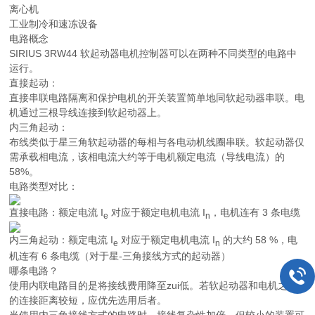
离心机
工业制冷和速冻设备
电路概念
SIRIUS 3RW44 软起动器电机控制器可以在两种不同类型的电路中
运行。
直接起动：
直接串联电路隔离和保护电机的开关装置简单地同软起动器串联。电
机通过三根导线连接到软起动器上。
内三角起动：
布线类似于星三角软起动器的每相与各电动机线圈串联。软起动器仅
需承载相电流，该相电流大约等于电机额定电流（导线电流）的
58%。
电路类型对比：
直接电路：额定电流
I
对应于额定电机电流
I
，电机连有 3 条电缆
e
n
内三角起动：额定电流
I
对应于额定电机电流
I
的大约 58 %，电
e
n
机连有 6 条电缆（对于星-三角接线方式的起动器）
哪条电路？
使用内联电路目的是将接线费用降至zui低。若软起动器和电机之间
的连接距离较短，应优先选用后者。
当使用内三角接线方式的电路时，接线复杂性加倍，但较小的装置可