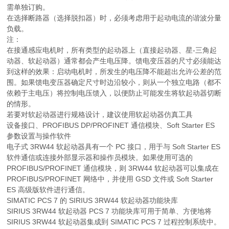
需单独订购。
在选择断路器（选择脱扣器）时，必须考虑用于起动电流的谐波分量
负载。
注：
在接通感应电机时，所有类型的起动器上（直接起动器、星-三角起
动器、软起动器）通常都会产生电压降。馈电变压器的尺寸必须能达
到这样的效果：启动电机时，所发生的电压降不能超出允许公差的范
围。如果馈电变压器确定尺寸时边沿较小，则从一个独立电路（都不
依赖于主电压）将控制电压馈入，以便防止可能发生将软起动器切断
的情形。
若要对软起动器进行规格设计，建议使用软起动器仿真工具
设备接口、PROFIBUS DP/PROFINET 通信模块、Soft Starter ES
参数设置与操作软件
电子式 3RW44 软起动器具有一个 PC 接口，用于与 Soft Starter ES
软件通信或连接外部显示器和操作员模块。如果使用可选的
PROFIBUS/PROFINET 通信模块，则 3RW44 软起动器可以集成在
PROFIBUS/PROFINET 网络中，并使用 GSD 文件或 Soft Starter
ES 高级版软件进行通信。
SIMATIC PCS 7 的 SIRIUS 3RW44 软起动器功能块库
SIRIUS 3RW44 软起动器 PCS 7 功能块库可用于简单、方便地将
SIRIUS 3RW44 软起动器集成到 SIMATIC PCS 7 过程控制系统中。