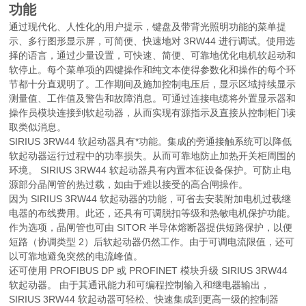
功能
通过现代化、人性化的用户提示，键盘及带背光照明功能的菜单提
示、多行图形显示屏，可简便、快速地对 3RW44 进行调试。使用选
择的语言，通过少量设置，可快速、简便、可靠地优化电机软起动和
软停止。每个菜单项的四键操作和纯文本使得参数化和操作的每个环
节都十分直观明了。工作期间及施加控制电压后，显示区域持续显示
测量值、工作值及警告和故障消息。可通过连接电缆将外置显示器和
操作员模块连接到软起动器，从而实现有源指示及直接从控制柜门读
取类似消息。
SIRIUS 3RW44 软起动器具有*功能。集成的旁通接触系统可以降低
软起动器运行过程中的功率损失。从而可靠地防止加热开关柜周围的
环境。 SIRIUS 3RW44 软起动器具有内置本征设备保护。可防止电
源部分晶闸管的热过载，如由于难以接受的高合闸操作。
因为 SIRIUS 3RW44 软起动器的功能，可省去安装附加电机过载继
电器的布线费用。此还，还具有可调脱扣等级和热敏电机保护功能。
作为选项，晶闸管也可由 SITOR 半导体熔断器提供短路保护，以便
短路（协调类型 2）后软起动器仍然工作。由于可调电流限值，还可
以可靠地避免突然的电流峰值。
还可使用 PROFIBUS DP 或 PROFINET 模块升级 SIRIUS 3RW44
软起动器。 由于其通讯能力和可编程控制输入和继电器输出，
SIRIUS 3RW44 软起动器可轻松、快速集成到更高一级的控制器