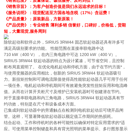
《销售态度》：质量保证、诚信服务、及时到位！
《销售宗旨》：为客户创造价值是我们永远追求的目标！
《服务说明》：现货配送至方国各地含税（17%）含运费！
《产品质量》：原装新品，方新原装！
《产品优势》：专业销售 薄利多销 信誉好，口碑好，价格低，货期
短，大量现货,服务周到
除软起动和软停止外，SIRIUS 3RW44 固态软起动器还具有许多可
满足高级别要求的功能。 性能范围在直接串联电路中达
710 kW（400 V），在内三角电路中可达 1200 kW（400 V）。
SIRIUS 3RW44 软起动器的特点为设计紧凑，可节省空间，且控制
柜布局直观明了。 在优化电机起动和停机方面，由于在节约方面*，
与使用变频器的应用相比，创新的 SIRIUS 3RW44 软起动器吸引
力。新扭矩控制和可调电流限值使得高性能软起动器几乎可用于任何
一项任务。电机起动和停机期间可有效避免突发性扭矩应用和电流峰
值。从而在计算开关柜尺寸及维护已安装机器时可创建潜在节约。
对于直接串联电路和内三角电路，SIRIUS 3RW44 软起动器具有节
约功效，特别是在尺寸和设备成本方面。
已集成到软起动器中的旁通触点在检测到电机软起动后可绕开晶闸
管。这样，可显著降低软起动器以额定值工作期间的热损耗。
结合起动、工作和停机时的各种可能性以确保对特定应用需求的*适
应。可使用菜单控制键盘和具有背光照明的菜单提示、多行图形显示