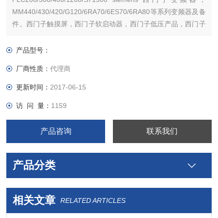
MM440/430/420/G120/6RA70/6ES70/6RA80等系列变频器及备
件。西门子触摸屏，西门子软启动器，西门子低压产品，西门子
数控伺服，西门子传动，西门子楼宇，西门子工控系列模块，在
本公司购买的产品，保证*，假一罚十，质保一年
产品型号：
厂商性质：
代理商
更新时间：
2017-06-15
访 问 量：
1159
产品咨询
联系我们
产品分类
相关文章
RELATED ARTICLES