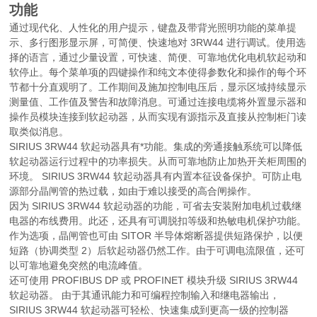
功能
通过现代化、人性化的用户提示，键盘及带背光照明功能的菜单提
示、多行图形显示屏，可简便、快速地对 3RW44 进行调试。使用选
择的语言，通过少量设置，可快速、简便、可靠地优化电机软起动和
软停止。每个菜单项的四键操作和纯文本使得参数化和操作的每个环
节都十分直观明了。工作期间及施加控制电压后，显示区域持续显示
测量值、工作值及警告和故障消息。可通过连接电缆将外置显示器和
操作员模块连接到软起动器，从而实现有源指示及直接从控制柜门读
取类似消息。
SIRIUS 3RW44 软起动器具有*功能。集成的旁通接触系统可以降低
软起动器运行过程中的功率损失。从而可靠地防止加热开关柜周围的
环境。 SIRIUS 3RW44 软起动器具有内置本征设备保护。可防止电
源部分晶闸管的热过载，如由于难以接受的高合闸操作。
因为 SIRIUS 3RW44 软起动器的功能，可省去安装附加电机过载继
电器的布线费用。此还，还具有可调脱扣等级和热敏电机保护功能。
作为选项，晶闸管也可由 SITOR 半导体熔断器提供短路保护，以便
短路（协调类型 2）后软起动器仍然工作。由于可调电流限值，还可
以可靠地避免突然的电流峰值。
还可使用 PROFIBUS DP 或 PROFINET 模块升级 SIRIUS 3RW44
软起动器。 由于其通讯能力和可编程控制输入和继电器输出，
SIRIUS 3RW44 软起动器可轻松、快速集成到更高一级的控制器