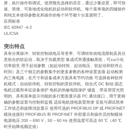
屏，执行操作和调试。使用预先选择的语言，通过少量设置，即可快
速、简便、可靠地优化电机软起动和软停机。每个菜单项的四键操作
和纯文本使得参数化和操作的每个环节都十分直观明了。
应用标准
IEC 60947 -4-2
UL/CSA
突出特点
具有分离脉冲、转矩控制或电压等变率、可调转矩或电流限制及其任
意组合的软起动，取决于负载类型 集成式旁通接触系统，可zui小化
功率损失 用于起动参数（如起动转矩、起动电压、软起动和软停止
时间）及三个独立的参数集中的更多参数的各种设置选项 起动检测
内三角电路，在尺寸和设备成本方面具有节约功效 可选择各种软停
机模式：自由软停机、转矩控制的泵软停机、组合式 DC 制动 固态
电机过载和本征设备保护 电机的热敏电阻保护 键盘，带采用背光照
明的、具有菜单提示功能的多行图形显示器 PC 通信接口，用于更精
确的参数设置与控制和监视 适应电机馈电装置简便 安装与调试简单
工作状态和故障消息显示 使用可选的 PROFIBUS DP 或 PROFINET
模块连接到 PROFIBUS 和 PROFINET 外部显示和操作员控制模块
电源电压 200 ~ 690 V，50 ~ 60 Hz 使用温度可高达 60 ℃（40 ℃
时开始降低额定值）