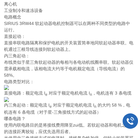
离心机
工业制冷和速冻设备
电路概念
SIRIUS 3RW44 软起动器电机控制器可以在两种不同类型的电路中
运行。
直接起动：
直接串联电路隔离和保护电机的开关装置简单地同软起动器串联。电
机通过三根导线连接到软起动器上。
内三角起动：
布线类似于星三角软起动器的每相与各电动机线圈串联。软起动器仅
需承载相电流，该相电流大约等于电机额定电流（导线电流）的
58%。
电路类型对比：
直接电路：额定电流
I
对应于额定电机电流
I
，电机连有 3 条电缆
e
n
内三角起动：额定电流
I
对应于额定电机电流
I
的大约 58 %，电
e
n
机连有 6 条电缆（对于星-三角接线方式的起动器）
哪条电路？
使用内联电路目的是将接线费用降至zui低。若软起动器和电机之间
的连接距离较短，应优先选用后者。
当使用内三角接线方式的电路时，接线复杂性加倍，但较小的装置可