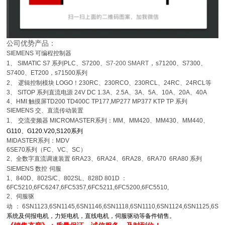
公司优势产品：
SIEMENS
可编程控制器
，
1
、
SIMATIC S7
系列
PLC
、
S7200
、
S7-200 SMART
s71200
、
S7300
、
S7400
、
ET200，s71500系列
2
、
逻辑控制模块
LOGO
！
230RC
、
230RCO
、
230RCL
、
24RC
、
24RCL
等
3
、
SITOP
系列直流电源
24V DC 1.3A
、
2.5A
、
3A
、
5A
、
10A
、
20A
、
40A
4
、
HMI
触摸屏
TD200 TD400C TP177,MP277 MP377 KTP TP 系列
SIEMENS
交、直流传动装置
1
、
交流变频器
MICROMASTER
系列：
MM
、
MM420
、
MM430
、
MM440
、
G110
、
G120.V20,S120系列
MIDASTER
系列：
MDV
6SE70
系列（
FC
、
VC
、
SC
）
2
、全数字直流调速装置
6RA23
、
6RA24
、
6RA28
、
6RA70 6RA80
系列
SIEMENS
数控
伺服
1
、
840D
、
802S/C
、
802SL
、
828D 801D
：
6FC5210,6FC6247,6FC5357,6FC5211,6FC5200,6FC5510,
2
、伺服驱
动
：
6SN1123,6SN1145,6SN1146,6SN1118,6SN1110,6SN1124,6SN1125,6SN
系统及伺报电机，力矩电机，直线电机，伺服驱动等备件销售。