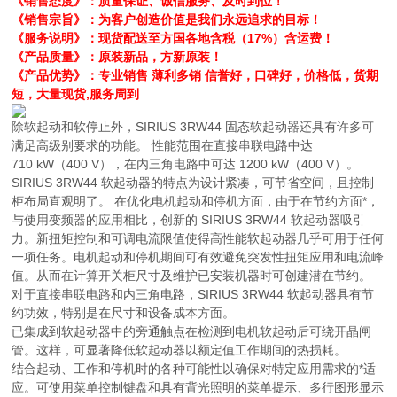
《销售态度》：质量保证、诚信服务、及时到位！
《销售宗旨》：为客户创造价值是我们永远追求的目标！
《服务说明》：现货配送至方国各地含税（17%）含运费！
《产品质量》：原装新品，方新原装！
《产品优势》：专业销售 薄利多销 信誉好，口碑好，价格低，货期
短，大量现货,服务周到
除软起动和软停止外，SIRIUS 3RW44 固态软起动器还具有许多可
满足高级别要求的功能。 性能范围在直接串联电路中达
710 kW（400 V），在内三角电路中可达 1200 kW（400 V）。
SIRIUS 3RW44 软起动器的特点为设计紧凑，可节省空间，且控制
柜布局直观明了。 在优化电机起动和停机方面，由于在节约方面*，
与使用变频器的应用相比，创新的 SIRIUS 3RW44 软起动器吸引
力。新扭矩控制和可调电流限值使得高性能软起动器几乎可用于任何
一项任务。电机起动和停机期间可有效避免突发性扭矩应用和电流峰
值。从而在计算开关柜尺寸及维护已安装机器时可创建潜在节约。
对于直接串联电路和内三角电路，SIRIUS 3RW44 软起动器具有节
约功效，特别是在尺寸和设备成本方面。
已集成到软起动器中的旁通触点在检测到电机软起动后可绕开晶闸
管。这样，可显著降低软起动器以额定值工作期间的热损耗。
结合起动、工作和停机时的各种可能性以确保对特定应用需求的*适
应。可使用菜单控制键盘和具有背光照明的菜单提示、多行图形显示