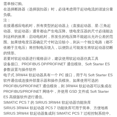
需单独订购。
在选择断路器（选择脱扣器）时，必须考虑用于起动电流的谐波分量
负载。
注：
在接通感应电机时，所有类型的起动器上（直接起动器、星-三角起
动器、软起动器）通常都会产生电压降。馈电变压器的尺寸必须能达
到这样的效果：启动电机时，所发生的电压降不能超出允许公差的范
围。如果馈电变压器确定尺寸时边沿较小，则从一个独立电路（都不
依赖于主电压）将控制电压馈入，以便防止可能发生将软起动器切断
的情形。
若要对软起动器进行规格设计，建议使用软起动器仿真工具
设备接口、PROFIBUS DP/PROFINET 通信模块、Soft Starter ES
参数设置与操作软件
电子式 3RW44 软起动器具有一个 PC 接口，用于与 Soft Starter ES
软件通信或连接外部显示器和操作员模块。如果使用可选的
PROFIBUS/PROFINET 通信模块，则 3RW44 软起动器可以集成在
PROFIBUS/PROFINET 网络中，并使用 GSD 文件或 Soft Starter
ES 高级版软件进行通信。
SIMATIC PCS 7 的 SIRIUS 3RW44 软起动器功能块库
SIRIUS 3RW44 软起动器 PCS 7 功能块库可用于简单、方便地将
SIRIUS 3RW44 软起动器集成到 SIMATIC PCS 7 过程控制系统中。