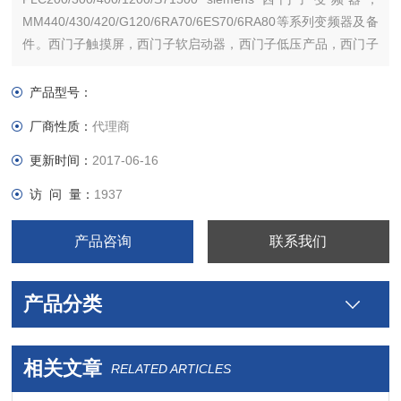
MM440/430/420/G120/6RA70/6ES70/6RA80等系列变频器及备
件。西门子触摸屏，西门子软启动器，西门子低压产品，西门子
数控伺服，西门子传动，西门子楼宇，西门子工控系列模块，在
本公司购买的产品，保证*，假一罚十，质保一年
产品型号：
厂商性质：
代理商
更新时间：
2017-06-16
访 问 量：
1937
产品咨询
联系我们
产品分类
相关文章
RELATED ARTICLES