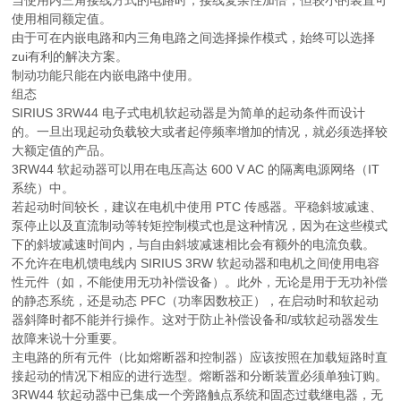
使用相同额定值。
由于可在内嵌电路和内三角电路之间选择操作模式，始终可以选择
zui有利的解决方案。
制动功能只能在内嵌电路中使用。
组态
SIRIUS 3RW44 电子式电机软起动器是为简单的起动条件而设计
的。一旦出现起动负载较大或者起停频率增加的情况，就必须选择较
大额定值的产品。
3RW44 软起动器可以用在电压高达 600 V AC 的隔离电源网络（IT
系统）中。
若起动时间较长，建议在电机中使用 PTC 传感器。平稳斜坡减速、
泵停止以及直流制动等转矩控制模式也是这种情况，因为在这些模式
下的斜坡减速时间内，与自由斜坡减速相比会有额外的电流负载。
不允许在电机馈电线内 SIRIUS 3RW 软起动器和电机之间使用电容
性元件（如，不能使用无功补偿设备）。此外，无论是用于无功补偿
的静态系统，还是动态 PFC（功率因数校正），在启动时和软起动
器斜降时都不能并行操作。这对于防止补偿设备和/或软起动器发生
故障来说十分重要。
主电路的所有元件（比如熔断器和控制器）应该按照在加载短路时直
接起动的情况下相应的进行选型。熔断器和分断装置必须单独订购。
3RW44 软起动器中已集成一个旁路触点系统和固态过载继电器，无