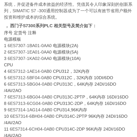
系统，并促进备件成本效益的经济性。凭借其令人印象深刻的创新系
列，SIMATIC S7 -300通用控制器成为了一个可以有效节省用户额外
投资和维护成本的综合系统。
，
西门子S7300系列PLC 相关型号及简介如下：
序号 定货号 注释
电源模板
1
6ES7307-1BA01-0AA0
电源模块(2A)
2
6ES7307-1EA01-0AA0
电源模块(5A)
3
6ES7307-1KA02-0AA0
电源模块(10A)
CPU
4
6ES7312-1AE14-0AB0
CPU312，32K内存
5
6ES7312-5BF04-0AB0
CPU312C，32K内存 10DI/6DO
6
6ES7313-5BG04-0AB0
CPU313C，64K内存 24DI/16DO
/4AI/2AO
7
6ES7313-6BG04-0AB0
CPU313C-2PTP，64K内存 16DI/16DO
8
6ES7313-6CG04-0AB0
CPU313C-2DP，64K内存 16DI/16DO
9
6ES7314-1AG14-0AB0
CPU314,96K内存
10
6ES7314-6BH04-0AB0
CPU314C-2PTP 96K内存 24DI/16DO
/4AI/2AO
11
6ES7314-6CH04-0AB0
CPU314C-2DP 96K内存 24DI/16DO
/4AI/2AO