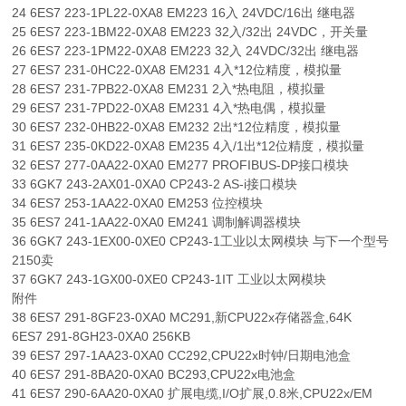
24 6ES7 223-1PL22-0XA8 EM223 16入 24VDC/16出 继电器
25 6ES7 223-1BM22-0XA8 EM223 32入/32出 24VDC，开关量
26 6ES7 223-1PM22-0XA8 EM223 32入 24VDC/32出 继电器
27 6ES7 231-0HC22-0XA8 EM231 4入*12位精度，模拟量
28 6ES7 231-7PB22-0XA8 EM231 2入*热电阻，模拟量
29 6ES7 231-7PD22-0XA8 EM231 4入*热电偶，模拟量
30 6ES7 232-0HB22-0XA8 EM232 2出*12位精度，模拟量
31 6ES7 235-0KD22-0XA8 EM235 4入/1出*12位精度，模拟量
32 6ES7 277-0AA22-0XA0 EM277 PROFIBUS-DP接口模块
33 6GK7 243-2AX01-0XA0 CP243-2 AS-i接口模块
34 6ES7 253-1AA22-0XA0 EM253 位控模块
35 6ES7 241-1AA22-0XA0 EM241 调制解调器模块
36 6GK7 243-1EX00-0XE0 CP243-1工业以太网模块 与下一个型号
2150卖
37 6GK7 243-1GX00-0XE0 CP243-1IT 工业以太网模块
附件
38 6ES7 291-8GF23-0XA0 MC291,新CPU22x存储器盒,64K
6ES7 291-8GH23-0XA0 256KB
39 6ES7 297-1AA23-0XA0 CC292,CPU22x时钟/日期电池盒
40 6ES7 291-8BA20-0XA0 BC293,CPU22x电池盒
41 6ES7 290-6AA20-0XA0 扩展电缆,I/O扩展,0.8米,CPU22x/EM