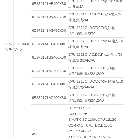
CPU 1212C DC/DC/Rly,8输入/6输
6ES72121HE400XB0
出,集成2AI
CPU 1214C AC/DC/Rly,14输入/10
6ES72141BG400XB0
输出,集成2AI
CPU 1214C DC/DC/DC,14输
6ES72141AG400XB0
入/10输出,集成2AI
CPU 1214C DC/DC/Rly,14输入/10
CPU
Firmware
6ES72141HG400XB0
输出,集成2AI
模块
V4.0
CPU 1215C AC/DC/Rly,14输入/10
6ES72151BG400XB0
输出,集成2AI/2AO
CPU 1215C DC/DC/DC,14输
6ES72151AG400XB0
入/10输出,集成2AI/2AO
CPU 1215C DC/DC/Rly,14输入/10
6ES72151HG400XB0
输出,集成2AI/2AO
CPU 1217C DC/DC/DC,14输
6ES72171AG400XB0
入/10输出,集成2AI/2AO
SIEMCORE918
BASED ON:
SIMATIC S7-1200, CPU 1212C,
COMPACT CPU, DC/DC/DC,
ONBOARD I/O:
A5E
8 DI 24V DC; 6 DO 24 V DC;