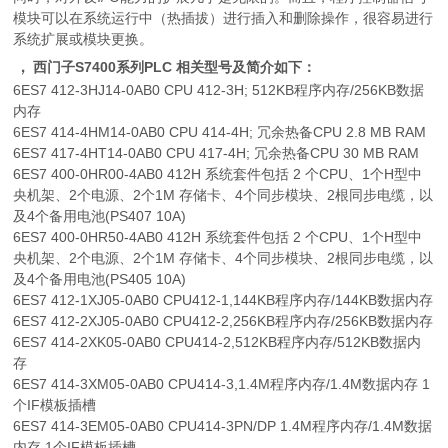
模块可以在系统运行中（热插拔）进行插入和删除操作，很容易进行
系统扩展或模块更换。
，
西门子S7400系列PLC 相关型号及简介如下：
6ES7 412-3HJ14-0AB0 CPU 412-3H; 512KB程序内存/256KB数据
内存
6ES7 414-4HM14-0AB0 CPU 414-4H; 冗余热备CPU 2.8 MB RAM
6ES7 417-4HT14-0AB0 CPU 417-4H; 冗余热备CPU 30 MB RAM
6ES7 400-0HR00-4AB0 412H 系统套件包括 2 个CPU、1个H型中
央机架、2个电源、2个1M 存储卡、4个同步模块、2根同步电缆，以
及4个备用电池(PS407 10A)
6ES7 400-0HR50-4AB0 412H 系统套件包括 2 个CPU、1个H型中
央机架、2个电源、2个1M 存储卡、4个同步模块、2根同步电缆，以
及4个备用电池(PS405 10A)
6ES7 412-1XJ05-0AB0 CPU412-1,144KB程序内存/144KB数据内存
6ES7 412-2XJ05-0AB0 CPU412-2,256KB程序内存/256KB数据内存
6ES7 414-2XK05-0AB0 CPU414-2,512KB程序内存/512KB数据内
存
6ES7 414-3XM05-0AB0 CPU414-3,1.4M程序内存/1.4M数据内存 1
个IF模板插槽
6ES7 414-3EM05-0AB0 CPU414-3PN/DP 1.4M程序内存/1.4M数据
内存 1个IF模板插槽