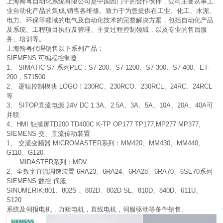
上海翰粤自动化系统有限公司是中国西门子的合作伙伴，公司主要从事工
业自动化产品的集成,销售各维修。致力于为您提供在工业、化工、水泥、
电力、环保等领域的电气及自动化技术的完整解决方案，包括自动化产品
及系统、工程项目执行及管理、主要过程控制领域，以及专业的售后服
务、培训等。
上海翰粤代理销售以下系列产品：
SIEMENS 可编程控制器
1、 SIMATIC S7 系列PLC：S7-200、S7-1200、S7-300、S7-400、ET-
200，S71500
2、 逻辑控制模块 LOGO！230RC、230RCO、230RCL、24RC、24RCL
等
3、 SITOP直流电源 24V DC 1.3A、2.5A、3A、5A、10A、20A、40A可
并联.
4、HMI 触摸屏TD200 TD400C K-TP OP177 TP177,MP277 MP377,
SIEMENS 交、直流传动装置
1、 交流变频器 MICROMASTER系列：MM420、MM430、MM440、
G110、G120.
MIDASTER系列：MDV
2、全数字直流调速装置 6RA23、6RA24、6RA28、6RA70、6SE70系列
SIEMENS 数控 伺服
SINUMERIK:801、802S 、802D、802D SL、810D、840D、611U、
S120
系统及伺报电机，力矩电机，直线电机，伺服驱动等备件销售。