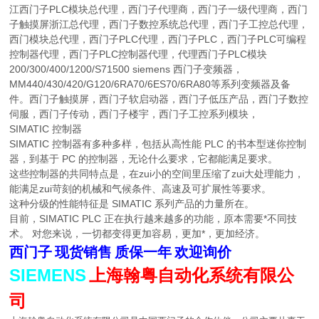
江西门子PLC模块总代理，西门子代理商，西门子一级代理商，西门
子触摸屏浙江总代理，西门子数控系统总代理，西门子工控总代理，
西门模块总代理，西门子PLC代理，西门子PLC，西门子PLC可编程
控制器代理，西门子PLC控制器代理，代理西门子PLC模块
200/300/400/1200/S71500 siemens 西门子变频器，
MM440/430/420/G120/6RA70/6ES70/6RA80等系列变频器及备
件。西门子触摸屏，西门子软启动器，西门子低压产品，西门子数控
伺服，西门子传动，西门子楼宇，西门子工控系列模块，
SIMATIC 控制器
SIMATIC 控制器有多种多样，包括从高性能 PLC 的书本型迷你控制
器，到基于 PC 的控制器，无论什么要求，它都能满足要求。
这些控制器的共同特点是，在zui小的空间里压缩了zui大处理能力，
能满足zui苛刻的机械和气候条件、高速及可扩展性等要求。
这种分级的性能特征是 SIMATIC 系列产品的力量所在。
目前，SIMATIC PLC 正在执行越来越多的功能，原本需要*不同技
术。 对您来说，一切都变得更加容易，更加*，更加经济。
西门子
现货销售
质保一年
欢迎询价
SIEMENS
上海翰粤自动化系统有限公
司