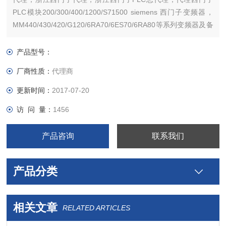
PLC模块200/300/400/1200/S71500 siemens 西门子变频器，
MM440/430/420/G120/6RA70/6ES70/6RA80等系列变频器及备
件。西门子触摸屏，西门子软启动器，西门子低压产品，西门子
数控伺服，西门子传动，西门子楼宇，西门子工控系列模块，
产品型号：
厂商性质：
代理商
更新时间：
2017-07-20
访 问 量：
1456
产品咨询
联系我们
产品分类
相关文章
RELATED ARTICLES