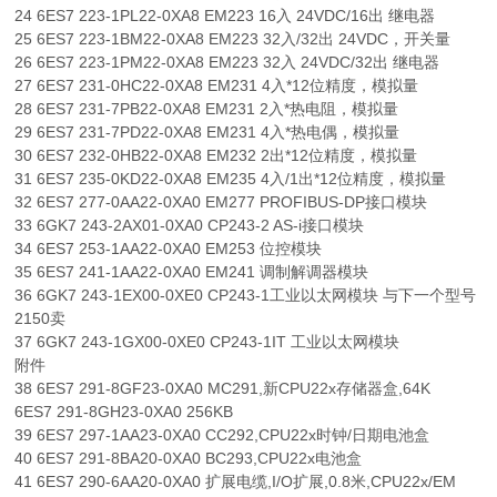
24 6ES7 223-1PL22-0XA8 EM223 16入 24VDC/16出 继电器
25 6ES7 223-1BM22-0XA8 EM223 32入/32出 24VDC，开关量
26 6ES7 223-1PM22-0XA8 EM223 32入 24VDC/32出 继电器
27 6ES7 231-0HC22-0XA8 EM231 4入*12位精度，模拟量
28 6ES7 231-7PB22-0XA8 EM231 2入*热电阻，模拟量
29 6ES7 231-7PD22-0XA8 EM231 4入*热电偶，模拟量
30 6ES7 232-0HB22-0XA8 EM232 2出*12位精度，模拟量
31 6ES7 235-0KD22-0XA8 EM235 4入/1出*12位精度，模拟量
32 6ES7 277-0AA22-0XA0 EM277 PROFIBUS-DP接口模块
33 6GK7 243-2AX01-0XA0 CP243-2 AS-i接口模块
34 6ES7 253-1AA22-0XA0 EM253 位控模块
35 6ES7 241-1AA22-0XA0 EM241 调制解调器模块
36 6GK7 243-1EX00-0XE0 CP243-1工业以太网模块 与下一个型号
2150卖
37 6GK7 243-1GX00-0XE0 CP243-1IT 工业以太网模块
附件
38 6ES7 291-8GF23-0XA0 MC291,新CPU22x存储器盒,64K
6ES7 291-8GH23-0XA0 256KB
39 6ES7 297-1AA23-0XA0 CC292,CPU22x时钟/日期电池盒
40 6ES7 291-8BA20-0XA0 BC293,CPU22x电池盒
41 6ES7 290-6AA20-0XA0 扩展电缆,I/O扩展,0.8米,CPU22x/EM