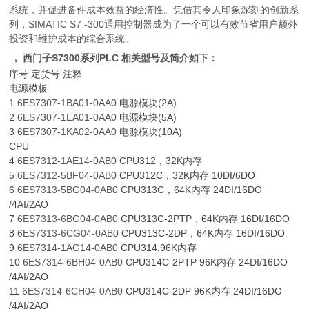
系统，并促进备件成本效益的经济性。凭借其令人印象深刻的创新系
列，SIMATIC S7 -300通用控制器成为了一个可以有效节省用户额外
投资和维护成本的综合系统。
，
西门子S7300系列PLC 相关型号及简介如下：
序号 定货号 注释
电源模板
1
6ES7307-1BA01-0AA0
电源模块(2A)
2
6ES7307-1EA01-0AA0
电源模块(5A)
3
6ES7307-1KA02-0AA0
电源模块(10A)
CPU
4
6ES7312-1AE14-0AB0
CPU312，32K内存
5
6ES7312-5BF04-0AB0
CPU312C，32K内存 10DI/6DO
6
6ES7313-5BG04-0AB0
CPU313C，64K内存 24DI/16DO
/4AI/2AO
7
6ES7313-6BG04-0AB0
CPU313C-2PTP，64K内存 16DI/16DO
8
6ES7313-6CG04-0AB0
CPU313C-2DP，64K内存 16DI/16DO
9
6ES7314-1AG14-0AB0
CPU314,96K内存
10
6ES7314-6BH04-0AB0
CPU314C-2PTP 96K内存 24DI/16DO
/4AI/2AO
11
6ES7314-6CH04-0AB0
CPU314C-2DP 96K内存 24DI/16DO
/4AI/2AO