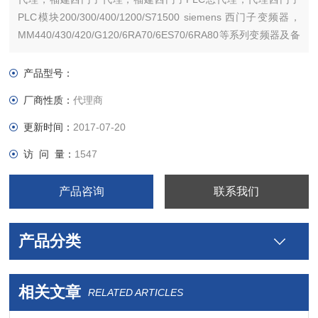
PLC模块200/300/400/1200/S71500 siemens 西门子变频器，
MM440/430/420/G120/6RA70/6ES70/6RA80等系列变频器及备
件。西门子触摸屏，西门子软启动器，西门子低压产品，西门子
数控伺服，西门子传动，西门子楼宇，西门子工控系列模块，
产品型号：
厂商性质：
代理商
更新时间：
2017-07-20
访 问 量：
1547
产品咨询
联系我们
产品分类
相关文章
RELATED ARTICLES