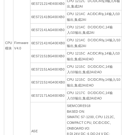
CPU 1212C DC/DC/Rly,8输入/6输
6ES72121HE400XB0
出,集成2AI
CPU 1214C AC/DC/Rly,14输入/10
6ES72141BG400XB0
输出,集成2AI
CPU 1214C DC/DC/DC,14输
6ES72141AG400XB0
入/10输出,集成2AI
CPU 1214C DC/DC/Rly,14输入/10
CPU
Firmware
6ES72141HG400XB0
输出,集成2AI
模块
V4.0
CPU 1215C AC/DC/Rly,14输入/10
6ES72151BG400XB0
输出,集成2AI/2AO
CPU 1215C DC/DC/DC,14输
6ES72151AG400XB0
入/10输出,集成2AI/2AO
CPU 1215C DC/DC/Rly,14输入/10
6ES72151HG400XB0
输出,集成2AI/2AO
CPU 1217C DC/DC/DC,14输
6ES72171AG400XB0
入/10输出,集成2AI/2AO
SIEMCORE918
BASED ON:
SIMATIC S7-1200, CPU 1212C,
COMPACT CPU, DC/DC/DC,
ONBOARD I/O:
A5E
8 DI 24V DC; 6 DO 24 V DC;