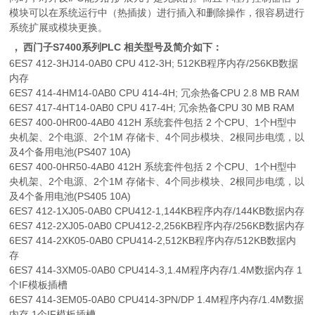
模块可以在系统运行中（热插拔）进行插入和删除操作，很容易进行
系统扩展或模块更换。
，
西门子S7400系列PLC 相关型号及简介如下：
6ES7 412-3HJ14-0AB0 CPU 412-3H; 512KB程序内存/256KB数据
内存
6ES7 414-4HM14-0AB0 CPU 414-4H; 冗余热备CPU 2.8 MB RAM
6ES7 417-4HT14-0AB0 CPU 417-4H; 冗余热备CPU 30 MB RAM
6ES7 400-0HR00-4AB0 412H 系统套件包括 2 个CPU、1个H型中
央机架、2个电源、2个1M 存储卡、4个同步模块、2根同步电缆，以
及4个备用电池(PS407 10A)
6ES7 400-0HR50-4AB0 412H 系统套件包括 2 个CPU、1个H型中
央机架、2个电源、2个1M 存储卡、4个同步模块、2根同步电缆，以
及4个备用电池(PS405 10A)
6ES7 412-1XJ05-0AB0 CPU412-1,144KB程序内存/144KB数据内存
6ES7 412-2XJ05-0AB0 CPU412-2,256KB程序内存/256KB数据内存
6ES7 414-2XK05-0AB0 CPU414-2,512KB程序内存/512KB数据内
存
6ES7 414-3XM05-0AB0 CPU414-3,1.4M程序内存/1.4M数据内存 1
个IF模板插槽
6ES7 414-3EM05-0AB0 CPU414-3PN/DP 1.4M程序内存/1.4M数据
内存 1个IF模板插槽