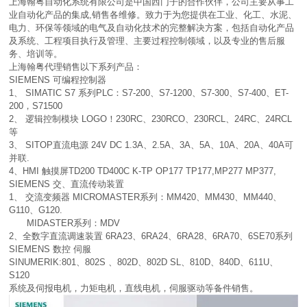
上海翰粤自动化系统有限公司是中国西门子的合作伙伴，公司主要从事工
业自动化产品的集成,销售各维修。致力于为您提供在工业、化工、水泥、
电力、环保等领域的电气及自动化技术的完整解决方案，包括自动化产品
及系统、工程项目执行及管理、主要过程控制领域，以及专业的售后服
务、培训等。
上海翰粤代理销售以下系列产品：
SIEMENS 可编程控制器
1、 SIMATIC S7 系列PLC：S7-200、S7-1200、S7-300、S7-400、ET-
200，S71500
2、 逻辑控制模块 LOGO！230RC、230RCO、230RCL、24RC、24RCL
等
3、 SITOP直流电源 24V DC 1.3A、2.5A、3A、5A、10A、20A、40A可
并联.
4、HMI 触摸屏TD200 TD400C K-TP OP177 TP177,MP277 MP377,
SIEMENS 交、直流传动装置
1、 交流变频器 MICROMASTER系列：MM420、MM430、MM440、
G110、G120.
MIDASTER系列：MDV
2、全数字直流调速装置 6RA23、6RA24、6RA28、6RA70、6SE70系列
SIEMENS 数控 伺服
SINUMERIK:801、802S 、802D、802D SL、810D、840D、611U、
S120
系统及伺报电机，力矩电机，直线电机，伺服驱动等备件销售。