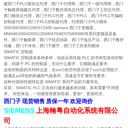
建西门子PLC模块总代理，西门子代理商，西门子一级代理商，西门
子触摸屏福建总代理，西门子数控系统总代理，西门子工控总代理，
西门模块总代理，西门子PLC代理，西门子PLC，西门子PLC可编程
控制器代理，西门子PLC控制器代理，代理西门子PLC模块
200/300/400/1200/S71500 siemens 西门子变频器，
MM440/430/420/G120/6RA70/6ES70/6RA80等系列变频器及备
件。西门子触摸屏，西门子软启动器，西门子低压产品，西门子数控
伺服，西门子传动，西门子楼宇，西门子工控系列模块，
SIMATIC 控制器
SIMATIC 控制器有多种多样，包括从高性能 PLC 的书本型迷你控制
器，到基于 PC 的控制器，无论什么要求，它都能满足要求。
这些控制器的共同特点是，在zui小的空间里压缩了zui大处理能力，
能满足zui苛刻的机械和气候条件、高速及可扩展性等要求。
这种分级的性能特征是 SIMATIC 系列产品的力量所在。
目前，SIMATIC PLC 正在执行越来越多的功能，原本需要*不同技
术。 对您来说，一切都变得更加容易，更加*，更加经济。
西门子
现货销售
质保一年
欢迎询价
SIEMENS
上海翰粤自动化系统有限公
司