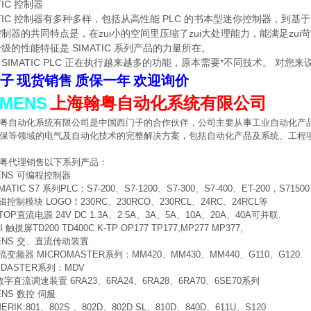
TIC 控制器
ATIC 控制器有多种多样，包括从高性能 PLC 的书本型迷你控制器，到
制器的共同特点是，在zui小的空间里压缩了zui大处理能力，能满足zu
级的性能特征是 SIMATIC 系列产品的力量所在。
SIMATIC PLC 正在执行越来越多的功能，原本需要*不同技术。 对
子
现货销售
质保一年
欢迎询价
EMENS
上海翰粤自动化系统有限公司
粤自动化系统有限公司是中国西门子的合作伙伴，公司主要从事工业自动化产
保等领域的电气及自动化技术的完整解决方案，包括自动化产品及系统、工程
粤代理销售以下系列产品：
MENS 可编程控制器
MATIC S7 系列PLC：S7-200、S7-1200、S7-300、S7-400、ET-200，S71500
辑控制模块 LOGO！230RC、230RCO、230RCL、24RC、24RCL等
ITOP直流电源 24V DC 1.3A、2.5A、3A、5A、10A、20A、40A可并联.
 触摸屏TD200 TD400C K-TP OP177 TP177,MP277 MP377,
MENS 交、直流传动装置
流变频器 MICROMASTER系列：MM420、MM430、MM440、G110、G12
ASTER系列：MDV
字直流调速装置 6RA23、6RA24、6RA28、6RA70、6SE70系列
ENS 数控 伺服
MERIK:801、802S 、802D、802D SL、810D、840D、611U、S120