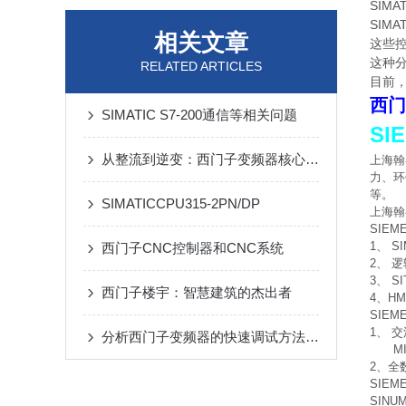
SIMA
SIM
相关文章
这些控
这种分
RELATED ARTICLES
目前，
西门
SIMATIC S7-200通信等相关问题
SI
从整流到逆变：西门子变频器核心工作原理全解析
上海翰
力、环
等。
SIMATICCPU315-2PN/DP
上海翰
SIE
1、 SI
西门子CNC控制器和CNC系统
2、 逻
3、 S
西门子楼宇：智慧建筑的杰出者
4、HMI
SIE
1、 交
分析西门子变频器的快速调试方法与步骤
MID
2、全数
SIEM
SINU