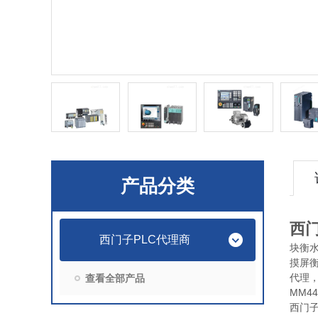
产品分类
西
西门子PLC代理商
块
衡
摸屏
代理，
查看全部产品
MM4
西门