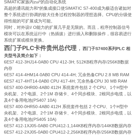
SIMATIC家族内zui*的自动化系统
高超的通讯能力和*的集成接口使SIMATIC S7-400成为极适合诸如对
整个系统进行协调的较大任务过程控制器的理想选择。CPU的分级使
得性能的可扩展成为可能。
同时，对外设I/ O能力的扩展几乎是无限的。而且，程序控制器信号
模块可以在系统运行中（热插拔）进行插入和删除操作，很容易进行
系统扩展或模块更换。
西门子PLC卡件贵州
总代理
，
西门子S7400系列PLC 相
关型号及简介如下：
6ES7 412-3HJ14-0AB0 CPU 412-3H; 512KB程序内存/256KB数据
内存
6ES7 414-4HM14-0AB0 CPU 414-4H; 冗余热备CPU 2.8 MB RAM
6ES7 417-4HT14-0AB0 CPU 417-4H; 冗余热备CPU 30 MB RAM
6ES7 400-0HR00-4AB0 412H 系统套件包括 2 个CPU、1个H型中
央机架、2个电源、2个1M 存储卡、4个同步模块、2根同步电缆，以
及4个备用电池(PS407 10A)
6ES7 400-0HR50-4AB0 412H 系统套件包括 2 个CPU、1个H型中
央机架、2个电源、2个1M 存储卡、4个同步模块、2根同步电缆，以
及4个备用电池(PS405 10A)
6ES7 412-1XJ05-0AB0 CPU412-1,144KB程序内存/144KB数据内存
6ES7 412-2XJ05-0AB0 CPU412-2,256KB程序内存/256KB数据内存