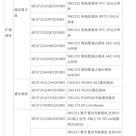
SM1231 热电偶模块 4TC 16位分辩
6ES72315QD320XB0
率
模拟量 扩
展
SM1231 热电阻模块 8RTD 16位分
6ES72315PF320XB0
辩率
扩展
SM1231 热电偶模块 8TC 16位分辩
6ES72315QF320XB0
模块
率
SM1232 模拟量输出模块 2AO 14位
6ES72324HB320XB0
分辩率
SM1232 模拟量输出模块 4AO 14位
6ES72324HD320XB0
分辩率
SM1234 模拟量输入输出模块
6ES72344HE320XB0
4AI/2AO
6ES72411CH320XB0
CM1241 RS485 /422通讯模块
6ES72411AH320XB0
CM1241 RS232通讯模块
通信模块
6ES72411CH301XB0
CB1241 RS485信号板通讯模块
6ES72784BD320XB0
SM1278 I/O Link Master
SB1221 数字量信号板模块,支持5V
6ES72213AD300XB0
DC输入信号, 4输入 5V DC,zui高频
率200KHZ
SB1221 数字量信号板模块,支持24V