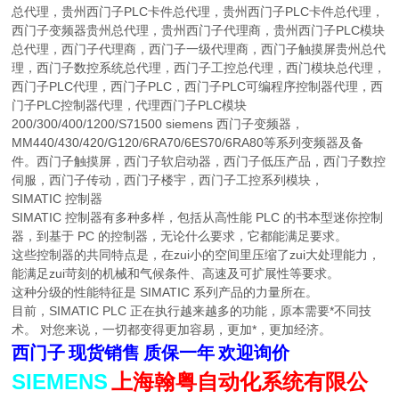
总代理，贵州西门子PLC卡件总代理，贵州西门子PLC卡件总代理，
西门子变频器贵州总代理，贵州西门子代理商，贵州西门子PLC模块
总代理，西门子代理商，西门子一级代理商，西门子触摸屏贵州总代
理，西门子数控系统总代理，西门子工控总代理，西门模块总代理，
西门子PLC代理，西门子PLC，西门子PLC可编程序控制器代理，西
门子PLC控制器代理，代理西门子PLC模块
200/300/400/1200/S71500 siemens 西门子变频器，
MM440/430/420/G120/6RA70/6ES70/6RA80等系列变频器及备
件。西门子触摸屏，西门子软启动器，西门子低压产品，西门子数控
伺服，西门子传动，西门子楼宇，西门子工控系列模块，
SIMATIC 控制器
SIMATIC 控制器有多种多样，包括从高性能 PLC 的书本型迷你控制
器，到基于 PC 的控制器，无论什么要求，它都能满足要求。
这些控制器的共同特点是，在zui小的空间里压缩了zui大处理能力，
能满足zui苛刻的机械和气候条件、高速及可扩展性等要求。
这种分级的性能特征是 SIMATIC 系列产品的力量所在。
目前，SIMATIC PLC 正在执行越来越多的功能，原本需要*不同技
术。 对您来说，一切都变得更加容易，更加*，更加经济。
西门子
现货销售
质保一年
欢迎询价
SIEMENS
上海翰粤自动化系统有限公