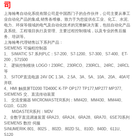
司
上海翰粤自动化系统有限公司是中国西门子的合作伙伴，公司主要从事工
业自动化产品的集成,销售各维修。致力于为您提供在工业、化工、水泥、
电力、环保等领域的电气及自动化技术的完整解决方案，包括自动化产品
及系统、工程项目执行及管理、主要过程控制领域，以及专业的售后服
务、培训等。
上海翰粤代理销售以下系列产品：
SIEMENS 可编程控制器
1、 SIMATIC S7 系列PLC：S7-200、S7-1200、S7-300、S7-400、ET-
200，S71500
2、 逻辑控制模块 LOGO！230RC、230RCO、230RCL、24RC、24RCL
等
3、 SITOP直流电源 24V DC 1.3A、2.5A、3A、5A、10A、20A、40A可
并联.
4、HMI 触摸屏TD200 TD400C K-TP OP177 TP177,MP277 MP377,
SIEMENS 交、直流传动装置
1、 交流变频器 MICROMASTER系列：MM420、MM430、MM440、
G110、G120.
MIDASTER系列：MDV
2、全数字直流调速装置 6RA23、6RA24、6RA28、6RA70、6SE70系列
SIEMENS 数控 伺服
SINUMERIK:801、802S 、802D、802D SL、810D、840D、611U、
S120