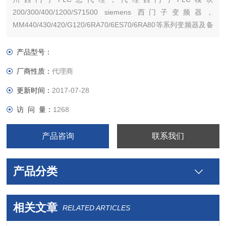
200/300/400/1200/S71500 siemens 西门子变频器，
MM440/430/420/G120/6RA70/6ES70/6RA80等系列变频器及备
件。西门子触摸屏，西门子软启动器，西门子低压产品，西门子
数控伺服，西门子传动，西门子楼宇，西门子工控系列模块，
产品型号：
厂商性质：
代理商
更新时间：
2017-07-28
访 问 量：
1268
产品咨询
联系我们
产品分类
相关文章
RELATED ARTICLES