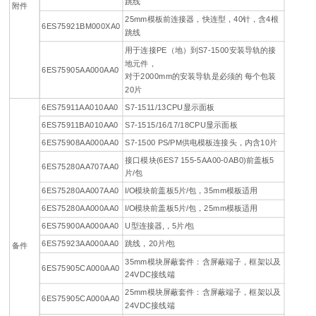
跳线
附件
25mm模板前连接器，快连型，40针，含4根
6ES75921BM000XA0
跳线
用于连接PE（地）到S7-1500安装导轨的接
地元件，
6ES75905AA000AA0
对于2000mm的安装导轨是必须的 每个包装
20片
6ES75911AA010AA0
S7-1511/13CPU显示面板
6ES75911BA010AA0
S7-1515/16/17/18CPU显示面板
6ES75908AA000AA0
S7-1500 PS/PM供电模板连接头，内含10片
接口模块(6ES7 155-5AA00-0AB0)前盖板5
6ES75280AA707AA0
片/包
6ES75280AA007AA0
I/O模块前盖板5片/包，35mm模板适用
6ES75280AA000AA0
I/O模块前盖板5片/包，25mm模板适用
6ES75900AA000AA0
U型连接器,，5片/包
6ES75923AA000AA0
跳线，20片/包
备件
35mm模块屏蔽套件：含屏蔽端子，框架以及
6ES75905CA000AA0
24VDC接线端
25mm模块屏蔽套件：含屏蔽端子，框架以及
6ES75905CA000AA0
24VDC接线端