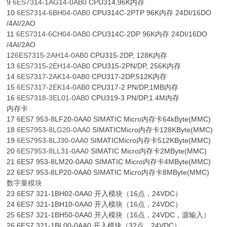
9
6ES7314-1AG14-0AB0
CPU314,96K内存
10
6ES7314-6BH04-0AB0
CPU314C-2PTP 96K内存 24DI/16DO
/4AI/2AO
11
6ES7314-6CH04-0AB0
CPU314C-2DP 96K内存 24DI/16DO
/4AI/2AO
12
6ES7315-2AH14-0AB0
CPU315-2DP, 128K内存
13
6ES7315-2EH14-0AB0
CPU315-2PN/DP, 256K内存
14
6ES7317-2AK14-0AB0
CPU317-2DP,512K内存
15
6ES7317-2EK14-0AB0
CPU317-2 PN/DP,1MB内存
16
6ES7318-3EL01-0AB0
CPU319-3 PN/DP,1.4M内存
内存卡
17 6ES7 953-8LF20-0AA0 SIMATIC Micro内存卡64kByte(MMC)
18
6ES7953-8LG20-0AA0
SIMATICMicro内存卡128KByte(MMC)
19
6ES7953-8LJ30-0AA0
SIMATICMicro内存卡512KByte(MMC)
20
6ES7953-8LL31-0AA0
SIMATIC Micro内存卡2MByte(MMC)
21 6ES7 953-8LM20-0AA0 SIMATIC Micro内存卡4MByte(MMC)
22 6ES7 953-8LP20-0AA0 SIMATIC Micro内存卡8MByte(MMC)
数字量模块
23 6ES7 321-1BH02-0AA0 开入模块（16点，24VDC）
24 6ES7 321-1BH10-0AA0 开入模块（16点，24VDC）
25 6ES7 321-1BH50-0AA0 开入模块（16点，24VDC，源输入）
26 6ES7 321-1BL00-0AA0 开入模块（32点，24VDC）