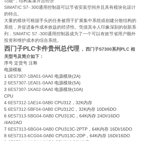
功能*，结构紧凑并且经济
SIMATIC S7- 300通用控制器可以节省安装空间并且具有模块化设计
的特点。
大量的模块可根据手头的任务被用于扩展集中系统或创建分散结构的
系统，并促进备件成本效益的经济性。凭借其令人印象深刻的创新系
列，SIMATIC S7 -300通用控制器成为了一个可以有效节省用户额外
投资和维护成本的综合系统。
西门子PLC卡件贵州
总代理
，
西门子S7300系列PLC 相
关型号及简介如下：
序号 定货号 注释
电源模板
1
6ES7307-1BA01-0AA0
电源模块(2A)
2
6ES7307-1EA01-0AA0
电源模块(5A)
3
6ES7307-1KA02-0AA0
电源模块(10A)
CPU
4
6ES7312-1AE14-0AB0
CPU312，32K内存
5
6ES7312-5BF04-0AB0
CPU312C，32K内存 10DI/6DO
6
6ES7313-5BG04-0AB0
CPU313C，64K内存 24DI/16DO
/4AI/2AO
7
6ES7313-6BG04-0AB0
CPU313C-2PTP，64K内存 16DI/16DO
8
6ES7313-6CG04-0AB0
CPU313C-2DP，64K内存 16DI/16DO