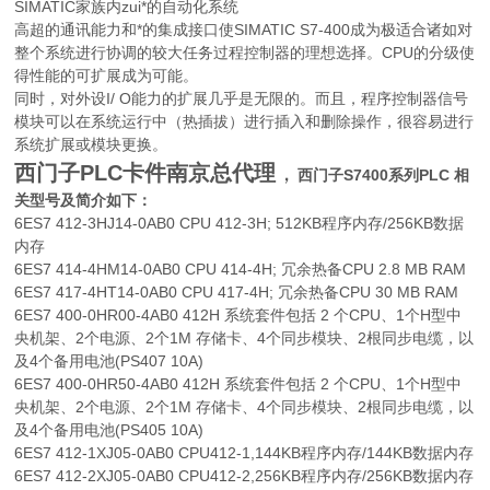
SIMATIC家族内zui*的自动化系统
高超的通讯能力和*的集成接口使SIMATIC S7-400成为极适合诸如对
整个系统进行协调的较大任务过程控制器的理想选择。CPU的分级使
得性能的可扩展成为可能。
同时，对外设I/ O能力的扩展几乎是无限的。而且，程序控制器信号
模块可以在系统运行中（热插拔）进行插入和删除操作，很容易进行
系统扩展或模块更换。
西门子PLC卡件南京
总代理
，
西门子S7400系列PLC 相
关型号及简介如下：
6ES7 412-3HJ14-0AB0 CPU 412-3H; 512KB程序内存/256KB数据
内存
6ES7 414-4HM14-0AB0 CPU 414-4H; 冗余热备CPU 2.8 MB RAM
6ES7 417-4HT14-0AB0 CPU 417-4H; 冗余热备CPU 30 MB RAM
6ES7 400-0HR00-4AB0 412H 系统套件包括 2 个CPU、1个H型中
央机架、2个电源、2个1M 存储卡、4个同步模块、2根同步电缆，以
及4个备用电池(PS407 10A)
6ES7 400-0HR50-4AB0 412H 系统套件包括 2 个CPU、1个H型中
央机架、2个电源、2个1M 存储卡、4个同步模块、2根同步电缆，以
及4个备用电池(PS405 10A)
6ES7 412-1XJ05-0AB0 CPU412-1,144KB程序内存/144KB数据内存
6ES7 412-2XJ05-0AB0 CPU412-2,256KB程序内存/256KB数据内存