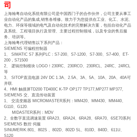
司
上海翰粤自动化系统有限公司是中国西门子的合作伙伴，公司主要从事工
业自动化产品的集成,销售各维修。致力于为您提供在工业、化工、水泥、
电力、环保等领域的电气及自动化技术的完整解决方案，包括自动化产品
及系统、工程项目执行及管理、主要过程控制领域，以及专业的售后服
务、培训等。
上海翰粤代理销售以下系列产品：
SIEMENS 可编程控制器
1、 SIMATIC S7 系列PLC：S7-200、S7-1200、S7-300、S7-400、ET-
200，S71500
2、 逻辑控制模块 LOGO！230RC、230RCO、230RCL、24RC、24RCL
等
3、 SITOP直流电源 24V DC 1.3A、2.5A、3A、5A、10A、20A、40A可
并联.
4、HMI 触摸屏TD200 TD400C K-TP OP177 TP177,MP277 MP377,
SIEMENS 交、直流传动装置
1、 交流变频器 MICROMASTER系列：MM420、MM430、MM440、
G110、G120.
MIDASTER系列：MDV
2、全数字直流调速装置 6RA23、6RA24、6RA28、6RA70、6SE70系列
SIEMENS 数控 伺服
SINUMERIK:801、802S 、802D、802D SL、810D、840D、611U、
S120