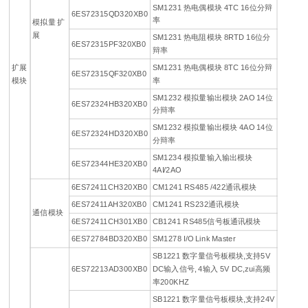
SM1231 热电偶模块 4TC 16位分辩
6ES72315QD320XB0
率
模拟量 扩
展
SM1231 热电阻模块 8RTD 16位分
6ES72315PF320XB0
辩率
扩展
SM1231 热电偶模块 8TC 16位分辩
6ES72315QF320XB0
模块
率
SM1232 模拟量输出模块 2AO 14位
6ES72324HB320XB0
分辩率
SM1232 模拟量输出模块 4AO 14位
6ES72324HD320XB0
分辩率
SM1234 模拟量输入输出模块
6ES72344HE320XB0
4AI/2AO
6ES72411CH320XB0
CM1241 RS485 /422通讯模块
6ES72411AH320XB0
CM1241 RS232通讯模块
通信模块
6ES72411CH301XB0
CB1241 RS485信号板通讯模块
6ES72784BD320XB0
SM1278 I/O Link Master
SB1221 数字量信号板模块,支持5V
6ES72213AD300XB0
DC输入信号, 4输入 5V DC,zui高频
率200KHZ
SB1221 数字量信号板模块,支持24V