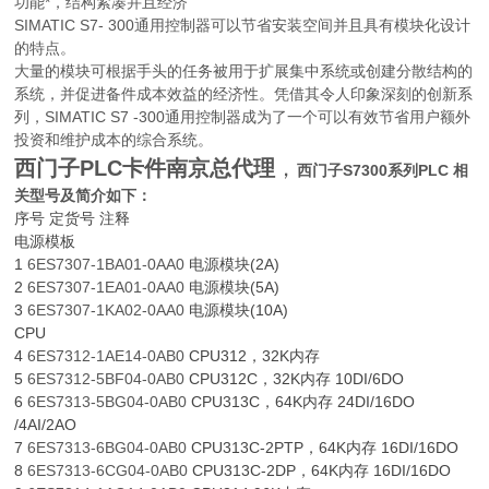
功能*，结构紧凑并且经济
SIMATIC S7- 300通用控制器可以节省安装空间并且具有模块化设计
的特点。
大量的模块可根据手头的任务被用于扩展集中系统或创建分散结构的
系统，并促进备件成本效益的经济性。凭借其令人印象深刻的创新系
列，SIMATIC S7 -300通用控制器成为了一个可以有效节省用户额外
投资和维护成本的综合系统。
西门子PLC卡件南京
总代理
，
西门子S7300系列PLC 相
关型号及简介如下：
序号 定货号 注释
电源模板
1
6ES7307-1BA01-0AA0
电源模块(2A)
2
6ES7307-1EA01-0AA0
电源模块(5A)
3
6ES7307-1KA02-0AA0
电源模块(10A)
CPU
4
6ES7312-1AE14-0AB0
CPU312，32K内存
5
6ES7312-5BF04-0AB0
CPU312C，32K内存 10DI/6DO
6
6ES7313-5BG04-0AB0
CPU313C，64K内存 24DI/16DO
/4AI/2AO
7
6ES7313-6BG04-0AB0
CPU313C-2PTP，64K内存 16DI/16DO
8
6ES7313-6CG04-0AB0
CPU313C-2DP，64K内存 16DI/16DO