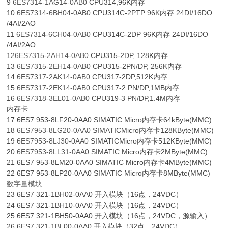
9
6ES7314-1AG14-0AB0
CPU314,96K内存
10
6ES7314-6BH04-0AB0
CPU314C-2PTP 96K内存 24DI/16DO
/4AI/2AO
11
6ES7314-6CH04-0AB0
CPU314C-2DP 96K内存 24DI/16DO
/4AI/2AO
12
6ES7315-2AH14-0AB0
CPU315-2DP, 128K内存
13
6ES7315-2EH14-0AB0
CPU315-2PN/DP, 256K内存
14
6ES7317-2AK14-0AB0
CPU317-2DP,512K内存
15
6ES7317-2EK14-0AB0
CPU317-2 PN/DP,1MB内存
16
6ES7318-3EL01-0AB0
CPU319-3 PN/DP,1.4M内存
内存卡
17 6ES7 953-8LF20-0AA0 SIMATIC Micro内存卡64kByte(MMC)
18
6ES7953-8LG20-0AA0
SIMATICMicro内存卡128KByte(MMC)
19
6ES7953-8LJ30-0AA0
SIMATICMicro内存卡512KByte(MMC)
20
6ES7953-8LL31-0AA0
SIMATIC Micro内存卡2MByte(MMC)
21 6ES7 953-8LM20-0AA0 SIMATIC Micro内存卡4MByte(MMC)
22 6ES7 953-8LP20-0AA0 SIMATIC Micro内存卡8MByte(MMC)
数字量模块
23 6ES7 321-1BH02-0AA0 开入模块（16点，24VDC）
24 6ES7 321-1BH10-0AA0 开入模块（16点，24VDC）
25 6ES7 321-1BH50-0AA0 开入模块（16点，24VDC，源输入）
26 6ES7 321-1BL00-0AA0 开入模块（32点，24VDC）