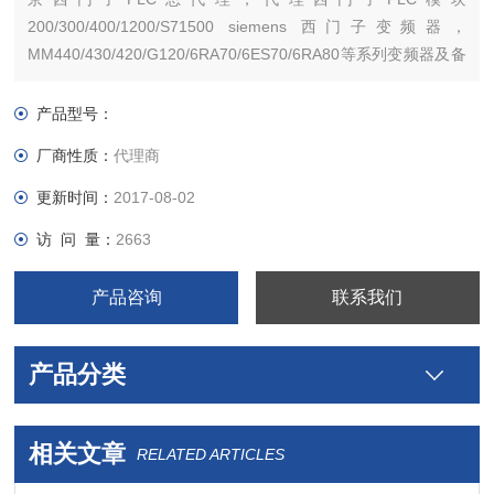
200/300/400/1200/S71500 siemens 西门子变频器，
MM440/430/420/G120/6RA70/6ES70/6RA80等系列变频器及备
件。西门子触摸屏，西门子软启动器，西门子低压产品，西门子
数控伺服，西门子传动，西门子楼宇，西门子工控系列模块，
产品型号：
厂商性质：
代理商
更新时间：
2017-08-02
访 问 量：
2663
产品咨询
联系我们
产品分类
相关文章
RELATED ARTICLES