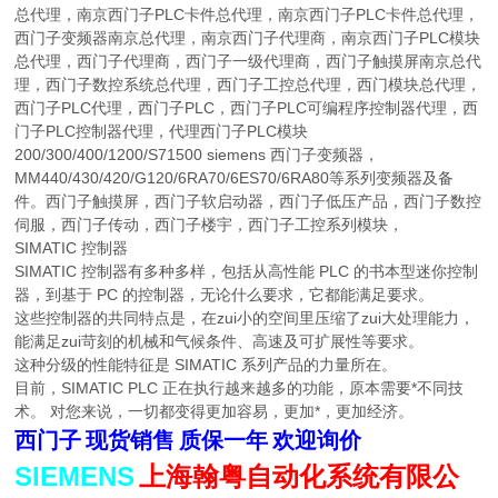
总代理，南京西门子PLC卡件总代理，南京西门子PLC卡件总代理，
西门子变频器南京总代理，南京西门子代理商，南京西门子PLC模块
总代理，西门子代理商，西门子一级代理商，西门子触摸屏南京总代
理，西门子数控系统总代理，西门子工控总代理，西门模块总代理，
西门子PLC代理，西门子PLC，西门子PLC可编程序控制器代理，西
门子PLC控制器代理，代理西门子PLC模块
200/300/400/1200/S71500 siemens 西门子变频器，
MM440/430/420/G120/6RA70/6ES70/6RA80等系列变频器及备
件。西门子触摸屏，西门子软启动器，西门子低压产品，西门子数控
伺服，西门子传动，西门子楼宇，西门子工控系列模块，
SIMATIC 控制器
SIMATIC 控制器有多种多样，包括从高性能 PLC 的书本型迷你控制
器，到基于 PC 的控制器，无论什么要求，它都能满足要求。
这些控制器的共同特点是，在zui小的空间里压缩了zui大处理能力，
能满足zui苛刻的机械和气候条件、高速及可扩展性等要求。
这种分级的性能特征是 SIMATIC 系列产品的力量所在。
目前，SIMATIC PLC 正在执行越来越多的功能，原本需要*不同技
术。 对您来说，一切都变得更加容易，更加*，更加经济。
西门子
现货销售
质保一年
欢迎询价
SIEMENS
上海翰粤自动化系统有限公