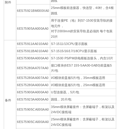
跳线
附件
25mm模板前连接器，快连型，40针，含4根
6ES75921BM000XA0
跳线
用于连接PE（地）到S7-1500安装导轨的接
地元件，
6ES75905AA000AA0
对于2000mm的安装导轨是必须的 每个包装
20片
6ES75911AA010AA0
S7-1511/13CPU显示面板
6ES75911BA010AA0
S7-1515/16/17/18CPU显示面板
6ES75908AA000AA0
S7-1500 PS/PM供电模板连接头，内含10片
接口模块(6ES7 155-5AA00-0AB0)前盖板5
6ES75280AA707AA0
片/包
6ES75280AA007AA0
I/O模块前盖板5片/包，35mm模板适用
6ES75280AA000AA0
I/O模块前盖板5片/包，25mm模板适用
6ES75900AA000AA0
U型连接器,，5片/包
6ES75923AA000AA0
跳线，20片/包
备件
35mm模块屏蔽套件：含屏蔽端子，框架以及
6ES75905CA000AA0
24VDC接线端
25mm模块屏蔽套件：含屏蔽端子，框架以及
6ES75905CA000AA0
24VDC接线端