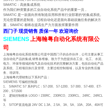
SUPPLY 10 KW, FOR INTERNAL AND EXTERNAL COOLING
SIMATIC：高效集成系统
作为我们种类繁多的工业自动化系统产品中的重要一员，
SIMATIC 是一款面向所有制造应用和所有行业部署的*的集成系统。
无论您需要的是制造、过程自动化还是面向基础设施任务的解决方
案，SIMATIC 都将在提高生产力方面发挥重要作用
西门子
现货销售
质保一年
欢迎询价
SIEMENS
上海翰粤自动化系统有限公
司
上海翰粤自动化系统有限公司是中国西门子的合作伙伴，公司主要从事工
业自动化产品的集成,销售各维修。致力于为您提供在工业、化工、水泥、
电力、环保等领域的电气及自动化技术的完整解决方案，包括自动化产品
及系统、工程项目执行及管理、主要过程控制领域，以及专业的售后服
务、培训等。
上海翰粤代理销售以下系列产品：
SIEMENS 可编程控制器
1、 SIMATIC S7 系列PLC：S7-200、S7-1200、S7-300、S7-400、ET-
200，S71500
2、 逻辑控制模块 LOGO！230RC、230RCO、230RCL、24RC、24RCL
等
3、 SITOP直流电源 24V DC 1.3A、2.5A、3A、5A、10A、20A、40A可