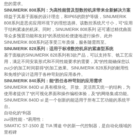
您的需求。
SINUMERIK 808系列：为高性能普及型数控机床带来全新解决方案
得益于其基于面板的设计理念，和IP65的防护等级，SINUMERIK
808系列是恶劣应用环境下的理想选择。该数控系统尺寸小，可*应用
于结构紧凑的机床。同时，SINUMERIK 808系列 还可通过精优曲面
等众多预置功能和友好*的系统轻松便捷地进行操作。此外
SINUMERIK 808系列还享受三年质保，服务随需而至。
SINUMERIK 828系列：适用于标准数控机床的紧凑型系统
基于面板的SINUMERIK 828系列有3款产品，可以支持车、铣工艺应
用，满足不同安装形式和不同性能要求的需要，其*的性能确保您以
zui少的加工时间获得*的加工效果。SINUMERIK 828系列的耐用性
和免维护设计适用于各种苛刻的应用条件。
SINUMERIK 840系列：能*胜任各种苛刻的应用需求
SINUMERIK 840D sl 具有模块化、开放、灵活而又统一的结构，为
使用者提供了*的可视化界面和操作编程体验，及*的网络集成功能。
SINUMERIK 840D sl 是一个创新的能适用于所有工艺功能的系统平
台。
自动化的*利器
zui强性能 - *易用性：
SIMATIC S7-1500 是 TIA 博途 中的新一代控制器，是自动化领域的
里程碑