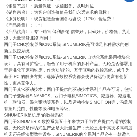
《销售态度》：质量保证、诚信服务、及时到位！
《销售宗旨》：为客户创造价值是我们永远追求的目标！
《服务说明》：现货配送至全国各地含税（17%）含运费！
《产品质量》：，*！
《产品优势》：专业销售 薄利多销 信誉好，口碑好，价格低，货期
短，大量现货,服务周到！
西门子CNC控制器和CNC系统-SINUMERIK是可满足各种需求的创
新型数控系统
西门子CNC控制器和CNC系统-SINUMERIK 自动化系统采用模块化
设计，具有可扩缩性，融合了用于机床的多种产品。无论是否部署用
于标准化车床和铣床，作为功能*的、基于驱动的数控系统，或作为
基于 PC 的解决方案，选择该数控系统都会使设备运行更富有创新
性，更具竞争力。
西门子其它驱动技术：西门子提供的驱动技术系列产品在可谓，包括
西门子变频器SINAMICS、西门子电机SIMOTICS、减速器、减速电
机、联轴器、混合驱动等系列，以及运动控制SIMOTION等，涵盖所
有扭矩范围、性能等级和电压等级。
SINUMERIK是机床*的数控系统
西门子SINUMERIK 数控系统五十年来致力于为客户提供合适的控制
器。无论您是作坊式生产还是大批量生产；无论是用于高技术高精度
机床还是经济型数控设备，SINUMERIK的全系列产品必有一款适合