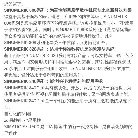
您的需求。
SINUMERIK 808系列：为高性能普及型数控机床带来全新解决方案
得益于其基于面板的设计理念，和IP65的防护等级，SINUMERIK
808系列是恶劣应用环境下的理想选择。该数控系统尺寸小，可*应用
于结构紧凑的机床。同时，SINUMERIK 808系列 还可通过精优曲面
等众多预置功能和友好*的系统轻松便捷地进行操作。此外
SINUMERIK 808系列还享受三年质保，服务随需而至。
SINUMERIK 828系列：适用于标准数控机床的紧凑型系统
基于面板的SINUMERIK 828系列有3款产品，可以支持车、铣工艺应
用，满足不同安装形式和不同性能要求的需要，其*的性能确保您以
zui少的加工时间获得*的加工效果。SINUMERIK 828系列的耐用性
和免维护设计适用于各种苛刻的应用条件。
SINUMERIK 840系列：能*胜任各种苛刻的应用需求
SINUMERIK 840D sl 具有模块化、开放、灵活而又统一的结构，为
使用者提供了*的可视化界面和操作编程体验，及*的网络集成功能。
SINUMERIK 840D sl 是一个创新的能适用于所有工艺功能的系统平
台。
自动化的*利器
zui强性能 - *易用性：
SIMATIC S7-1500 是 TIA 博途 中的新一代控制器，是自动化领域的
里程碑