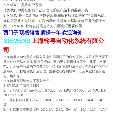
SYS. WITH POTENTIAL FREE CURRENT SIGNALS
SIMATIC：高效集成系统
作为我们种类繁多的工业自动化系统产品中的重要一员，
SIMATIC 是一款面向所有制造应用和所有行业部署的*的集成系统。
无论您需要的是制造、过程自动化还是面向基础设施任务的解决方
案，SIMATIC 都将在提高生产力方面发挥重要作用
西门子
现货销售
质保一年
欢迎询价
SIEMENS
上海翰粤自动化系统有限公
司
上海翰粤自动化系统有限公司是中国西门子的合作伙伴，公司主要从事工
业自动化产品的集成,销售各维修。致力于为您提供在工业、化工、水泥、
电力、环保等领域的电气及自动化技术的完整解决方案，包括自动化产品
及系统、工程项目执行及管理、主要过程控制领域，以及专业的售后服
务、培训等。
上海翰粤代理销售以下系列产品：
SIEMENS 可编程控制器
1、 SIMATIC S7 系列PLC：S7-200、S7-1200、S7-300、S7-400、ET-
200，S71500
2、 逻辑控制模块 LOGO！230RC、230RCO、230RCL、24RC、24RCL
等
3、 SITOP直流电源 24V DC 1.3A、2.5A、3A、5A、10A、20A、40A可