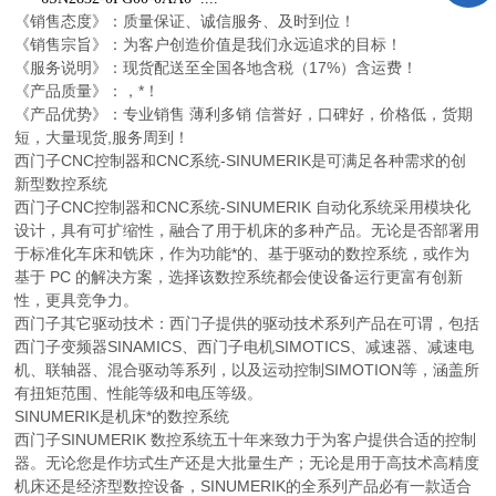
《销售态度》：质量保证、诚信服务、及时到位！
《销售宗旨》：为客户创造价值是我们永远追求的目标！
《服务说明》：现货配送至全国各地含税（17%）含运费！
《产品质量》：，*！
《产品优势》：专业销售 薄利多销 信誉好，口碑好，价格低，货期
短，大量现货,服务周到！
西门子CNC控制器和CNC系统-SINUMERIK是可满足各种需求的创
新型数控系统
西门子CNC控制器和CNC系统-SINUMERIK 自动化系统采用模块化
设计，具有可扩缩性，融合了用于机床的多种产品。无论是否部署用
于标准化车床和铣床，作为功能*的、基于驱动的数控系统，或作为
基于 PC 的解决方案，选择该数控系统都会使设备运行更富有创新
性，更具竞争力。
西门子其它驱动技术：西门子提供的驱动技术系列产品在可谓，包括
西门子变频器SINAMICS、西门子电机SIMOTICS、减速器、减速电
机、联轴器、混合驱动等系列，以及运动控制SIMOTION等，涵盖所
有扭矩范围、性能等级和电压等级。
SINUMERIK是机床*的数控系统
西门子SINUMERIK 数控系统五十年来致力于为客户提供合适的控制
器。无论您是作坊式生产还是大批量生产；无论是用于高技术高精度
机床还是经济型数控设备，SINUMERIK的全系列产品必有一款适合