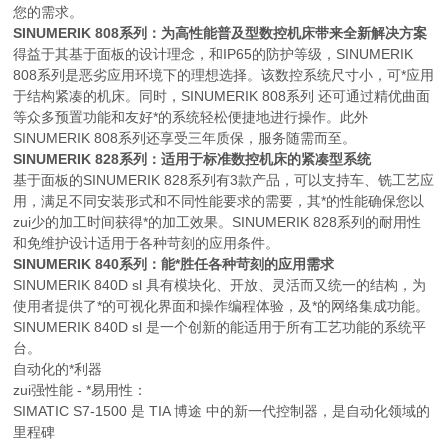
您的需求。
SINUMERIK 808系列：为高性能普及型数控机床带来全新解决方案
得益于其基于面板的设计理念，和IP65的防护等级，SINUMERIK
808系列是恶劣应用环境下的理想选择。该数控系统尺寸小，可*应用
于结构紧凑的机床。同时，SINUMERIK 808系列 还可通过精优曲面
等众多预置功能和友好*的系统轻松便捷地进行操作。此外
SINUMERIK 808系列还享受三年质保，服务随需而至。
SINUMERIK 828系列：适用于标准数控机床的紧凑型系统
基于面板的SINUMERIK 828系列有3款产品，可以支持车、铣工艺应
用，满足不同安装形式和不同性能要求的需要，其*的性能确保您以
zui少的加工时间获得*的加工效果。SINUMERIK 828系列的耐用性
和免维护设计适用于各种苛刻的应用条件。
SINUMERIK 840系列：能*胜任各种苛刻的应用需求
SINUMERIK 840D sl 具有模块化、开放、灵活而又统一的结构，为
使用者提供了*的可视化界面和操作编程体验，及*的网络集成功能。
SINUMERIK 840D sl 是一个创新的能适用于所有工艺功能的系统平
台。
自动化的*利器
zui强性能 - *易用性：
SIMATIC S7-1500 是 TIA 博途 中的新一代控制器，是自动化领域的
里程碑