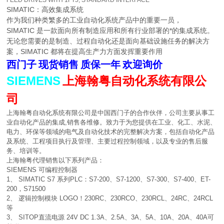
FEED DRIVES WITH 1FT5, STANDARD INTERFACE
SIMATIC：高效集成系统
作为我们种类繁多的工业自动化系统产品中的重要一员，
SIMATIC 是一款面向所有制造应用和所有行业部署的*的集成系统。
无论您需要的是制造、过程自动化还是面向基础设施任务的解决方
案，SIMATIC 都将在提高生产力方面发挥重要作用
西门子
现货销售
质保一年
欢迎询价
SIEMENS
上海翰粤自动化系统有限公
司
上海翰粤自动化系统有限公司是中国西门子的合作伙伴，公司主要从事工
业自动化产品的集成,销售各维修。致力于为您提供在工业、化工、水泥、
电力、环保等领域的电气及自动化技术的完整解决方案，包括自动化产品
及系统、工程项目执行及管理、主要过程控制领域，以及专业的售后服
务、培训等。
上海翰粤代理销售以下系列产品：
SIEMENS 可编程控制器
1、 SIMATIC S7 系列PLC：S7-200、S7-1200、S7-300、S7-400、ET-
200，S71500
2、 逻辑控制模块 LOGO！230RC、230RCO、230RCL、24RC、24RCL
等
3、 SITOP直流电源 24V DC 1.3A、2.5A、3A、5A、10A、20A、40A可