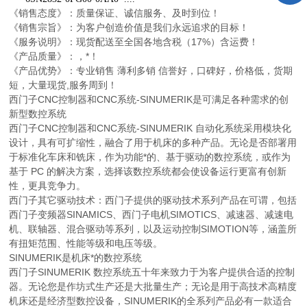
《销售态度》：质量保证、诚信服务、及时到位！
《销售宗旨》：为客户创造价值是我们永远追求的目标！
《服务说明》：现货配送至全国各地含税（17%）含运费！
《产品质量》：，*！
《产品优势》：专业销售 薄利多销 信誉好，口碑好，价格低，货期
短，大量现货,服务周到！
西门子CNC控制器和CNC系统-SINUMERIK是可满足各种需求的创
新型数控系统
西门子CNC控制器和CNC系统-SINUMERIK 自动化系统采用模块化
设计，具有可扩缩性，融合了用于机床的多种产品。无论是否部署用
于标准化车床和铣床，作为功能*的、基于驱动的数控系统，或作为
基于 PC 的解决方案，选择该数控系统都会使设备运行更富有创新
性，更具竞争力。
西门子其它驱动技术：西门子提供的驱动技术系列产品在可谓，包括
西门子变频器SINAMICS、西门子电机SIMOTICS、减速器、减速电
机、联轴器、混合驱动等系列，以及运动控制SIMOTION等，涵盖所
有扭矩范围、性能等级和电压等级。
SINUMERIK是机床*的数控系统
西门子SINUMERIK 数控系统五十年来致力于为客户提供合适的控制
器。无论您是作坊式生产还是大批量生产；无论是用于高技术高精度
机床还是经济型数控设备，SINUMERIK的全系列产品必有一款适合