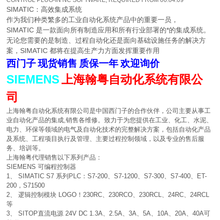
CONTROL PLUG-IN NC SOFTWARE, REQUIRED FROM 06.04.09
SIMATIC：高效集成系统
作为我们种类繁多的工业自动化系统产品中的重要一员，
SIMATIC 是一款面向所有制造应用和所有行业部署的*的集成系统。
无论您需要的是制造、过程自动化还是面向基础设施任务的解决方
案，SIMATIC 都将在提高生产力方面发挥重要作用
西门子
现货销售
质保一年
欢迎询价
SIEMENS
上海翰粤自动化系统有限公
司
上海翰粤自动化系统有限公司是中国西门子的合作伙伴，公司主要从事工
业自动化产品的集成,销售各维修。致力于为您提供在工业、化工、水泥、
电力、环保等领域的电气及自动化技术的完整解决方案，包括自动化产品
及系统、工程项目执行及管理、主要过程控制领域，以及专业的售后服
务、培训等。
上海翰粤代理销售以下系列产品：
SIEMENS 可编程控制器
1、 SIMATIC S7 系列PLC：S7-200、S7-1200、S7-300、S7-400、ET-
200，S71500
2、 逻辑控制模块 LOGO！230RC、230RCO、230RCL、24RC、24RCL
等
3、 SITOP直流电源 24V DC 1.3A、2.5A、3A、5A、10A、20A、40A可