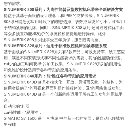
您的需求。
SINUMERIK 808系列：为高性能普及型数控机床带来全新解决方案
得益于其基于面板的设计理念，和IP65的防护等级，SINUMERIK
808系列是恶劣应用环境下的理想选择。该数控系统尺寸小，可*应用
于结构紧凑的机床。同时，SINUMERIK 808系列 还可通过精优曲面
等众多预置功能和友好*的系统轻松便捷地进行操作。此外
SINUMERIK 808系列还享受三年质保，服务随需而至。
SINUMERIK 828系列：适用于标准数控机床的紧凑型系统
基于面板的SINUMERIK 828系列有3款产品，可以支持车、铣工艺应
用，满足不同安装形式和不同性能要求的需要，其*的性能确保您以
zui少的加工时间获得*的加工效果。SINUMERIK 828系列的耐用性
和免维护设计适用于各种苛刻的应用条件。
SINUMERIK 840系列：能*胜任各种苛刻的应用需求
SINUMERIK 840D sl 具有模块化、开放、灵活而又统一的结构，为
使用者提供了*的可视化界面和操作编程体验，及*的网络集成功能。
SINUMERIK 840D sl 是一个创新的能适用于所有工艺功能的系统平
台。
自动化的*利器
zui强性能 - *易用性：
SIMATIC S7-1500 是 TIA 博途 中的新一代控制器，是自动化领域的
里程碑