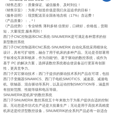
《销售态度》：质量保证、诚信服务、及时到位！
《销售宗旨》：为客户创造价值是我们永远追求的目标！
《服务说明》：现货配送至全国各地含税（17%）含运费！
《产品质量》：，*！
《产品优势》：专业销售 薄利多销 信誉好，口碑好，价格低，货期
短，大量现货,服务周到！
西门子CNC控制器和CNC系统-SINUMERIK是可满足各种需求的创
新型数控系统
西门子CNC控制器和CNC系统-SINUMERIK 自动化系统采用模块化
设计，具有可扩缩性，融合了用于机床的多种产品。无论是否部署用
于标准化车床和铣床，作为功能*的、基于驱动的数控系统，或作为
基于 PC 的解决方案，选择该数控系统都会使设备运行更富有创新
性，更具竞争力。
西门子其它驱动技术：西门子提供的驱动技术系列产品在可谓，包括
西门子变频器SINAMICS、西门子电机SIMOTICS、减速器、减速电
机、联轴器、混合驱动等系列，以及运动控制SIMOTION等，涵盖所
有扭矩范围、性能等级和电压等级。
SINUMERIK是机床*的数控系统
西门子SINUMERIK 数控系统五十年来致力于为客户提供合适的控制
器。无论您是作坊式生产还是大批量生产；无论是用于高技术高精度
机床还是经济型数控设备，SINUMERIK的全系列产品必有一款适合