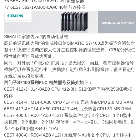
76 6ES7 392-1AJ00-0AA0 20针前连接器
77 6ES7 392-1AM00-0AA0 40针前连接器
SIMATIC家族内zui*的自动化系统
高超的通讯能力和*的集成接口使SIMATIC S7-400成为极适合诸如对
整个系统进行协调的较大任务过程控制器的理想选择。CPU的分级使
得性能的可扩展成为可能。
同时，对外设I/ O能力的扩展几乎是无限的。而且，程序控制器信号
模块可以在系统运行中（热插拔）进行插入和删除操作，很容易进行
系统扩展或模块更换。
西门子S7400系列PLC 相关型号及简介如下：
6ES7 412-3HJ14-0AB0 CPU 412-3H; 512KB程序内存/256KB数据
内存
6ES7 414-4HM14-0AB0 CPU 414-4H; 冗余热备CPU 2.8 MB RAM
6ES7 417-4HT14-0AB0 CPU 417-4H; 冗余热备CPU 30 MB RAM
6ES7 400-0HR00-4AB0 412H 系统套件包括 2 个CPU、1个H型中
央机架、2个电源、2个1M 存储卡、4个同步模块、2根同步电缆，以
及4个备用电池(PS407 10A)
6ES7 400-0HR50-4AB0 412H 系统套件包括 2 个CPU、1个H型中