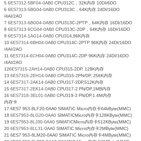
5
6ES7312-5BF04-0AB0
CPU312C，32K内存 10DI/6DO
6
6ES7313-5BG04-0AB0
CPU313C，64K内存 24DI/16DO
/4AI/2AO
7
6ES7313-6BG04-0AB0
CPU313C-2PTP，64K内存 16DI/16DO
8
6ES7313-6CG04-0AB0
CPU313C-2DP，64K内存 16DI/16DO
9
6ES7314-1AG14-0AB0
CPU314,96K内存
10
6ES7314-6BH04-0AB0
CPU314C-2PTP 96K内存 24DI/16DO
/4AI/2AO
11
6ES7314-6CH04-0AB0
CPU314C-2DP 96K内存 24DI/16DO
/4AI/2AO
12
6ES7315-2AH14-0AB0
CPU315-2DP, 128K内存
13
6ES7315-2EH14-0AB0
CPU315-2PN/DP, 256K内存
14
6ES7317-2AK14-0AB0
CPU317-2DP,512K内存
15
6ES7317-2EK14-0AB0
CPU317-2 PN/DP,1MB内存
16
6ES7318-3EL01-0AB0
CPU319-3 PN/DP,1.4M内存
内存卡
17 6ES7 953-8LF20-0AA0 SIMATIC Micro内存卡64kByte(MMC)
18
6ES7953-8LG20-0AA0
SIMATICMicro内存卡128KByte(MMC)
19
6ES7953-8LJ30-0AA0
SIMATICMicro内存卡512KByte(MMC)
20
6ES7953-8LL31-0AA0
SIMATIC Micro内存卡2MByte(MMC)
21 6ES7 953-8LM20-0AA0 SIMATIC Micro内存卡4MByte(MMC)