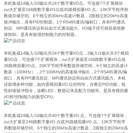
本机集成14输入/10输出共24个数字量I/O点。可连接7个扩展模块，
zui大扩展至168路数字量I/O点或35路模拟量I/O 点。13K字节程序和
数据存储空间。6个独立的30kHz高速计数器，2路独立的20kHz高速
脉冲输出，具有PID控制器。1个RS485通讯/编程口，具有PPI通讯
协议、MPI通讯协议和自由方式通讯能力。I/O端子排可很容易地整
体拆卸。是具有较强控制能力的控制器。
本机集成14输入/10输出共24个数字量I/O点，2输入/1输出共3个模拟
量I/O点，可连接7个扩展模块，zui大扩展值至168路数字量I/O点或
38路模拟量I/O点。20K字节程序和数据存储空间，6个独立的高速计
数器（100KHz），2个100KHz的高速脉冲输出，2个RS485通讯/编
程口，具有PPI通讯协议、MPI通讯协议和自由方式通讯能力。本机
还新增多种功能，如内置模拟量I/O,位控特性，自整定PID功能，线
性斜坡脉冲指令，诊断LED，数据记录及配方功能等。是具有模拟量
I/O和*控制能力的新型CPU。
本机集成24输入/16输出共40个数字量I/O 点。可连接7个扩展模块，
zui大扩展至248路数字量I/O 点或35路模拟量I/O 点。13K字节程序
和数据存储空间。6个独立的30kHz高速计数器，2路独立的20kHz高