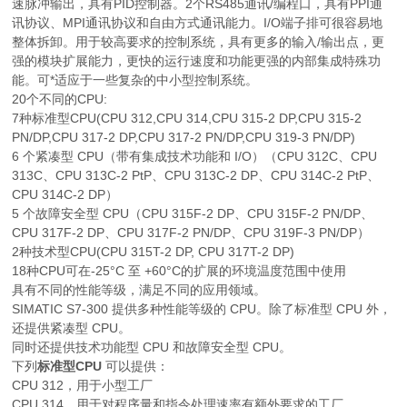
速脉冲输出，具有PID控制器。2个RS485通讯/编程口，具有PPI通
讯协议、MPI通讯协议和自由方式通讯能力。I/O端子排可很容易地
整体拆卸。用于较高要求的控制系统，具有更多的输入/输出点，更
强的模块扩展能力，更快的运行速度和功能更强的内部集成特殊功
能。可*适应于一些复杂的中小型控制系统。
20个不同的CPU:
7种标准型CPU(CPU 312,CPU 314,CPU 315-2 DP,CPU 315-2
PN/DP,CPU 317-2 DP,CPU 317-2 PN/DP,CPU 319-3 PN/DP)
6 个紧凑型 CPU（带有集成技术功能和 I/O）（CPU 312C、CPU
313C、CPU 313C-2 PtP、CPU 313C-2 DP、CPU 314C-2 PtP、
CPU 314C-2 DP）
5 个故障安全型 CPU（CPU 315F-2 DP、CPU 315F-2 PN/DP、
CPU 317F-2 DP、CPU 317F-2 PN/DP、CPU 319F-3 PN/DP）
2种技术型CPU(CPU 315T-2 DP, CPU 317T-2 DP)
18种CPU可在-25°C 至 +60°C的扩展的环境温度范围中使用
具有不同的性能等级，满足不同的应用领域。
SIMATIC S7-300 提供多种性能等级的 CPU。除了标准型 CPU 外，
还提供紧凑型 CPU。
同时还提供技术功能型 CPU 和故障安全型 CPU。
下列
标准型CPU
可以提供：
CPU 312，用于小型工厂
CPU 314，用于对程序量和指令处理速率有额外要求的工厂