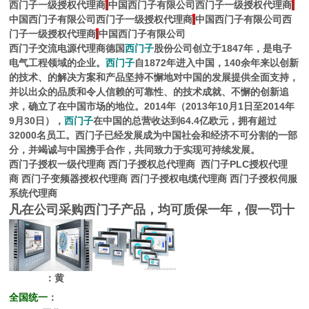
西门子一级授权代理商
|
中国西门子有限公司西门子一级授权代理商
|
中国西门子有限公司西门子一级授权代理商
|
中国西门子有限公司西
门子一级授权代理商
|
中国西门子有限公司
西门子交流电源代理商
德国
西门子
股份公司创立于1847年，是电子
电气工程领域的企业。
西门子
自1872年进入中国，140余年来以创新
的技术、的解决方案和产品坚持不懈地对中国的发展提供全面支持，
并以出众的品质和令人信赖的可靠性、的技术成就、不懈的创新追
求，确立了在中国市场的地位。2014年（2013年10月1日至2014年
9月30日），
西门子
在中国的总营收达到64.4亿欧元，拥有超过
32000名员工。西门子已经发展成为中国社会和经济不可分割的一部
分，并竭诚与中国携手合作，共同致力于实现可持续发展。
西门子授权一级代理商
西门子授权总代理商
西门子PLC授权代理
商
西门子变频器授权代理商
西门子授权电缆代理商
西门子授权伺服
系统代理商
凡在公司采购西门子产品，均可质保一年，假一罚十
：黄
全国统一
：