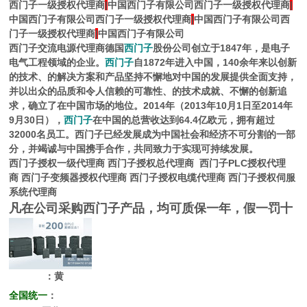
西门子一级授权代理商
|
中国西门子有限公司西门子一级授权代理商
|
中国西门子有限公司西门子一级授权代理商
|
中国西门子有限公司西
门子一级授权代理商
|
中国西门子有限公司
西门子交流电源代理商
德国
西门子
股份公司创立于1847年，是电子
电气工程领域的企业。
西门子
自1872年进入中国，140余年来以创新
的技术、的解决方案和产品坚持不懈地对中国的发展提供全面支持，
并以出众的品质和令人信赖的可靠性、的技术成就、不懈的创新追
求，确立了在中国市场的地位。2014年（2013年10月1日至2014年
9月30日），
西门子
在中国的总营收达到64.4亿欧元，拥有超过
32000名员工。西门子已经发展成为中国社会和经济不可分割的一部
分，并竭诚与中国携手合作，共同致力于实现可持续发展。
西门子授权一级代理商
西门子授权总代理商
西门子PLC授权代理
商
西门子变频器授权代理商
西门子授权电缆代理商
西门子授权伺服
系统代理商
凡在公司采购西门子产品，均可质保一年，假一罚十
：黄
全国统一
：