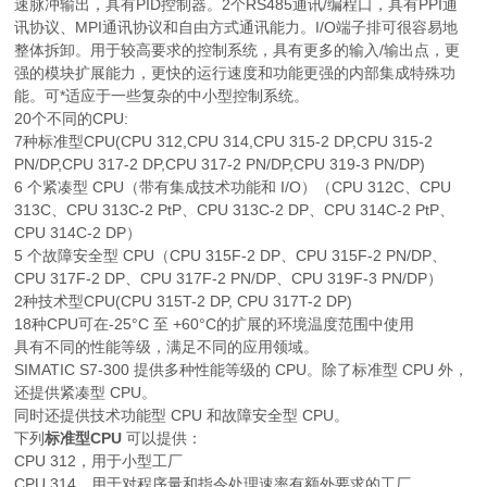
速脉冲输出，具有PID控制器。2个RS485通讯/编程口，具有PPI通
讯协议、MPI通讯协议和自由方式通讯能力。I/O端子排可很容易地
整体拆卸。用于较高要求的控制系统，具有更多的输入/输出点，更
强的模块扩展能力，更快的运行速度和功能更强的内部集成特殊功
能。可*适应于一些复杂的中小型控制系统。
20个不同的CPU:
7种标准型CPU(CPU 312,CPU 314,CPU 315-2 DP,CPU 315-2
PN/DP,CPU 317-2 DP,CPU 317-2 PN/DP,CPU 319-3 PN/DP)
6 个紧凑型 CPU（带有集成技术功能和 I/O）（CPU 312C、CPU
313C、CPU 313C-2 PtP、CPU 313C-2 DP、CPU 314C-2 PtP、
CPU 314C-2 DP）
5 个故障安全型 CPU（CPU 315F-2 DP、CPU 315F-2 PN/DP、
CPU 317F-2 DP、CPU 317F-2 PN/DP、CPU 319F-3 PN/DP）
2种技术型CPU(CPU 315T-2 DP, CPU 317T-2 DP)
18种CPU可在-25°C 至 +60°C的扩展的环境温度范围中使用
具有不同的性能等级，满足不同的应用领域。
SIMATIC S7-300 提供多种性能等级的 CPU。除了标准型 CPU 外，
还提供紧凑型 CPU。
同时还提供技术功能型 CPU 和故障安全型 CPU。
下列
标准型CPU
可以提供：
CPU 312，用于小型工厂
CPU 314，用于对程序量和指令处理速率有额外要求的工厂