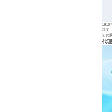
19
武汉
初发
代理