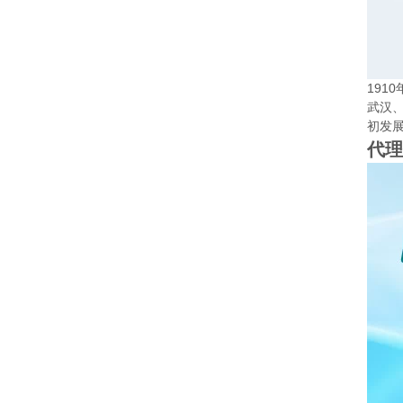
19
武汉
初发
代理