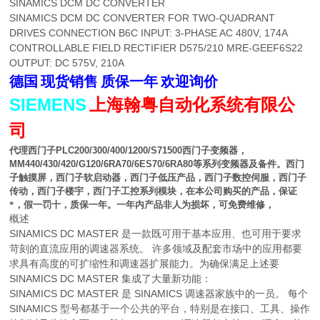
SINAMICS DCM DC CONVERTER
SINAMICS DCM DC CONVERTER FOR TWO-QUADRANT
DRIVES CONNECTION B6C INPUT: 3-PHASE AC 480V, 174A
CONTROLLABLE FIELD RECTIFIER D575/210 MRE-GEEF6S22
OUTPUT: DC 575V, 210A
德国
现货销售
质保一年
欢迎询价
SIEMENS
上海翰粤自动化系统有限公
司
代理西门子
PLC200/300/400/1200/S71500
西门子变频器，
MM440/430/420/G120/6RA70/6ES70/6RA80
等系列变频器及备件。西门
子触摸屏，西门子软启动器，西门子低压产品，西门子数控伺服，西门子
传动，西门子楼宇，西门子工控系列模块，在本公司购买的产品，保证
*，假一罚十，质保一年。一年内产品非人为损坏，可免费维修，
概述
SINAMICS DC MASTER 是一款既可用于基本应用、也可用于要求
苛刻的直流应用的调速器系统。 许多领域及配套市场中的应用都要
求具有高度的可扩缩性和调速器扩展能力。为确保满足上述要
SINAMICS DC MASTER 集成了大量新功能：
SINAMICS DC MASTER 是 SINAMICS 调速器家族中的一员。 每个
SINAMICS 型号都基于一个公共的平台，特别是在接口、工具、操作