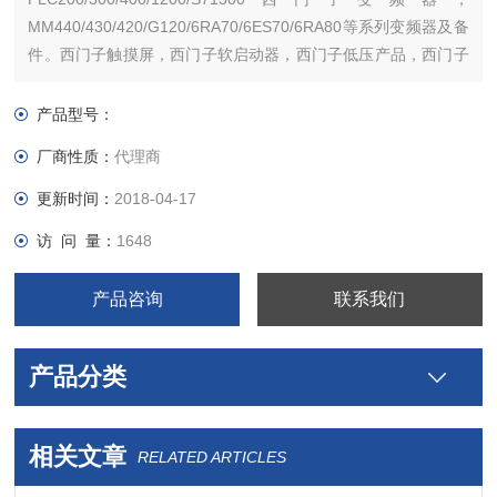
MM440/430/420/G120/6RA70/6ES70/6RA80等系列变频器及备
件。西门子触摸屏，西门子软启动器，西门子低压产品，西门子
数控伺服，西门子传动，西门子楼宇，西门子工控系列模块，在
本公司购买的产品，保证*，假一罚十，质保一年。一年内产品非
产品型号：
人为损坏，可免费维修，
厂商性质：
代理商
更新时间：
2018-04-17
访 问 量：
1648
产品咨询
联系我们
产品分类
相关文章
RELATED ARTICLES