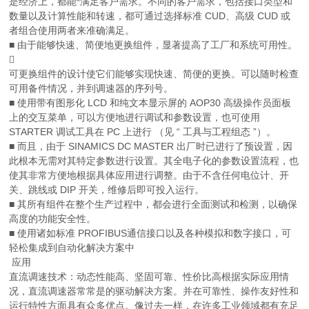
是经济上，都能*满足客户需求。不同的客户需求，包括接口类型和
数量以及计算性能和转速，都可通过选择标准 CUD、高级 CUD 或
者组合使用两者来准确满足。
■ 由于能够快速、简便地更换组件，显著提高了工厂和系统可用性。

可更换组件的设计使它们能够实现快速、简便的更换。可以随时检查
可用备件情况，并到调速器的序列号。
■ 使用带有图形化 LCD 和纯文本显示屏的 AOP30 高级操作员面板
上的交互菜单，可以方便地进行调试和参数设置，也可使用
STARTER 调试工具在 PC 上进行 （见 “ 工具与工程组态 ”）。
■ 而且，由于 SINAMICS DC MASTER 出厂时已进行了预设置，因
此根本无需对其特定参数进行设置。其全电子化的参数设置流程，也
使其非常方便地根据具体应用进行调整。由于不含任何电位计、开
关、跳线或 DIP 开关，维修后即可投入运行。
■ 其所有组件在整个生产过程中，都会进行全面测试和检测，以确保
高度的功能安全性。
■ 使用诸如标准 PROFIBUS通信接口以及各种模拟和数字接口，可
轻松集成到自动化解决方案中
应用
直流调速技术：动态性能高、坚固可靠、性价比高根据实际应用情
况，直流调速器常常是的驱动解决方案。并在可靠性、操作友好性和
运行特性方面具有众多优点。像过去一样，在许多工业领域都有充足