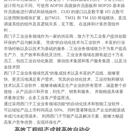
设计而与众不同。可使用 AOP30 高级操作员面板和 BOP20 基本操
作员面板进行调试和就地操作。CUD 的接口以及数字量 I/O 点数可
以使用附加模块扩展，如TM15、 TM31 和 TM 150 终端模块。直流
调速系统的组件及其逻辑关系，见下图。 在选择和计算所需组件
时，
西门子工业业务领域作为一家的供应商，致力于为工业客户提供创新
环保的产品与解决案。 凭借*的自动化技术与工业软件，丰富的行业
市场经验以及以技术为基础的服务，工业业务领域致力于为客户提高
生产力、生产效率和系统灵活性。 工业业务领域在拥有超过十万名
员工，包括工业自动化集团、驱动技术集团和客户服务集团，以及冶
金技术部
西门子工业业务领域凭其*的集成技术以及丰富的产品线，能够更
快、更灵活地满足客户需求。 凭其的自动化技术、工业控制和驱动
技术以及工业软件，能够准确满足生产企业的所有需求，涵盖整个价
值链 - 从产品设计和开发，到生产、销售和服务。 并能根据具体要
求量身定制，众多工业客户受益匪浅。
通过采用西门子工业业务领域功能*的自动化技术和智能工业软件，
可以缩短产品上市时间高达 50%。 同时显著降低生产企业的能源成
本或污水处理成本。 利用西门子节能产品及解决方案，能够大幅提
高客户竞争优势，实现环保生产。
高效工程组态成就高效自动化