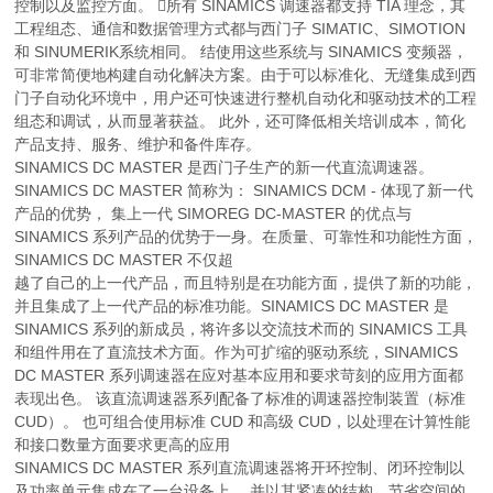
控制以及监控方面。 所有 SINAMICS 调速器都支持 TIA 理念，其
工程组态、通信和数据管理方式都与西门子 SIMATIC、SIMOTION
和 SINUMERIK系统相同。 结使用这些系统与 SINAMICS 变频器，
可非常简便地构建自动化解决方案。由于可以标准化、无缝集成到西
门子自动化环境中，用户还可快速进行整机自动化和驱动技术的工程
组态和调试，从而显著获益。 此外，还可降低相关培训成本，简化
产品支持、服务、维护和备件库存。
SINAMICS DC MASTER 是西门子生产的新一代直流调速器。
SINAMICS DC MASTER 简称为： SINAMICS DCM - 体现了新一代
产品的优势， 集上一代 SIMOREG DC-MASTER 的优点与
SINAMICS 系列产品的优势于一身。在质量、可靠性和功能性方面，
SINAMICS DC MASTER 不仅超
越了自己的上一代产品，而且特别是在功能方面，提供了新的功能，
并且集成了上一代产品的标准功能。SINAMICS DC MASTER 是
SINAMICS 系列的新成员，将许多以交流技术而的 SINAMICS 工具
和组件用在了直流技术方面。作为可扩缩的驱动系统，SINAMICS
DC MASTER 系列调速器在应对基本应用和要求苛刻的应用方面都
表现出色。 该直流调速器系列配备了标准的调速器控制装置（标准
CUD）。 也可组合使用标准 CUD 和高级 CUD，以处理在计算性能
和接口数量方面要求更高的应用
SINAMICS DC MASTER 系列直流调速器将开环控制、闭环控制以
及功率单元集成在了一台设备上， 并以其紧凑的结构、节省空间的