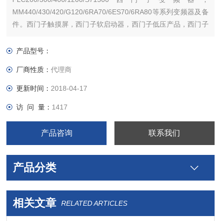
MM440/430/420/G120/6RA70/6ES70/6RA80等系列变频器及备
件。西门子触摸屏，西门子软启动器，西门子低压产品，西门子
数控伺服，西门子传动，西门子楼宇，西门子工控系列模块，在
本公司购买的产品，保证*，假一罚十，质保一年。一年内产品非
产品型号：
人为损坏，可免费维修，
厂商性质：
代理商
更新时间：
2018-04-17
访 问 量：
1417
产品咨询
联系我们
产品分类
相关文章
RELATED ARTICLES