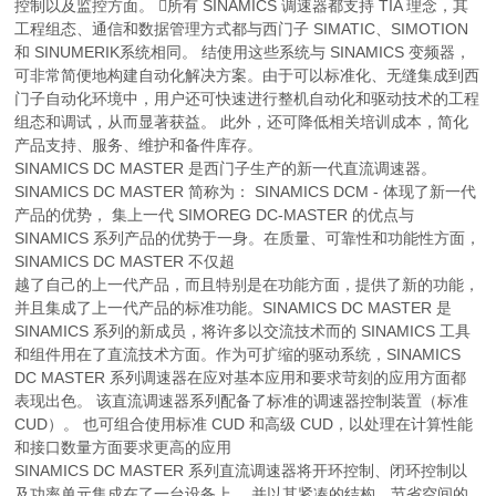
控制以及监控方面。 所有 SINAMICS 调速器都支持 TIA 理念，其
工程组态、通信和数据管理方式都与西门子 SIMATIC、SIMOTION
和 SINUMERIK系统相同。 结使用这些系统与 SINAMICS 变频器，
可非常简便地构建自动化解决方案。由于可以标准化、无缝集成到西
门子自动化环境中，用户还可快速进行整机自动化和驱动技术的工程
组态和调试，从而显著获益。 此外，还可降低相关培训成本，简化
产品支持、服务、维护和备件库存。
SINAMICS DC MASTER 是西门子生产的新一代直流调速器。
SINAMICS DC MASTER 简称为： SINAMICS DCM - 体现了新一代
产品的优势， 集上一代 SIMOREG DC-MASTER 的优点与
SINAMICS 系列产品的优势于一身。在质量、可靠性和功能性方面，
SINAMICS DC MASTER 不仅超
越了自己的上一代产品，而且特别是在功能方面，提供了新的功能，
并且集成了上一代产品的标准功能。SINAMICS DC MASTER 是
SINAMICS 系列的新成员，将许多以交流技术而的 SINAMICS 工具
和组件用在了直流技术方面。作为可扩缩的驱动系统，SINAMICS
DC MASTER 系列调速器在应对基本应用和要求苛刻的应用方面都
表现出色。 该直流调速器系列配备了标准的调速器控制装置（标准
CUD）。 也可组合使用标准 CUD 和高级 CUD，以处理在计算性能
和接口数量方面要求更高的应用
SINAMICS DC MASTER 系列直流调速器将开环控制、闭环控制以
及功率单元集成在了一台设备上， 并以其紧凑的结构、节省空间的