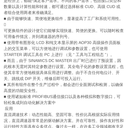
是经济上，都能*满足客户需求。不同的客户需求，包括接口类型和
数量以及计算性能和转速，都可通过选择标准 CUD、高级 CUD 或
者组合使用两者来准确满足。
■ 由于能够快速、简便地更换组件，显著提高了工厂和系统可用性。

可更换组件的设计使它们能够实现快速、简便的更换。可以随时检查
可用备件情况，并到调速器的序列号。
■ 使用带有图形化 LCD 和纯文本显示屏的 AOP30 高级操作员面板
上的交互菜单，可以方便地进行调试和参数设置，也可使用
STARTER 调试工具在 PC 上进行 （见 “ 工具与工程组态 ”）。
■ 而且，由于 SINAMICS DC MASTER 出厂时已进行了预设置，因
此根本无需对其特定参数进行设置。其全电子化的参数设置流程，也
使其非常方便地根据具体应用进行调整。由于不含任何电位计、开
关、跳线或 DIP 开关，维修后即可投入运行。
■ 其所有组件在整个生产过程中，都会进行全面测试和检测，以确保
高度的功能安全性。
■ 使用诸如标准 PROFIBUS通信接口以及各种模拟和数字接口，可
轻松集成到自动化解决方案中
应用
直流调速技术：动态性能高、坚固可靠、性价比高根据实际应用情
况，直流调速器常常是的驱动解决方案。并在可靠性、操作友好性和
运行特性方面具有众多优点。像过去一样，在许多工业领域都有充足