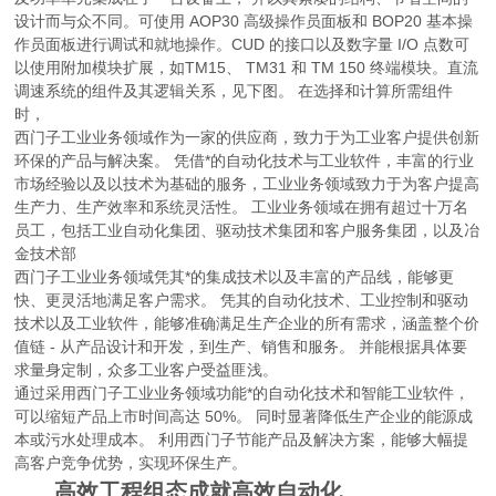
设计而与众不同。可使用 AOP30 高级操作员面板和 BOP20 基本操
作员面板进行调试和就地操作。CUD 的接口以及数字量 I/O 点数可
以使用附加模块扩展，如TM15、 TM31 和 TM 150 终端模块。直流
调速系统的组件及其逻辑关系，见下图。 在选择和计算所需组件
时，
西门子工业业务领域作为一家的供应商，致力于为工业客户提供创新
环保的产品与解决案。 凭借*的自动化技术与工业软件，丰富的行业
市场经验以及以技术为基础的服务，工业业务领域致力于为客户提高
生产力、生产效率和系统灵活性。 工业业务领域在拥有超过十万名
员工，包括工业自动化集团、驱动技术集团和客户服务集团，以及冶
金技术部
西门子工业业务领域凭其*的集成技术以及丰富的产品线，能够更
快、更灵活地满足客户需求。 凭其的自动化技术、工业控制和驱动
技术以及工业软件，能够准确满足生产企业的所有需求，涵盖整个价
值链 - 从产品设计和开发，到生产、销售和服务。 并能根据具体要
求量身定制，众多工业客户受益匪浅。
通过采用西门子工业业务领域功能*的自动化技术和智能工业软件，
可以缩短产品上市时间高达 50%。 同时显著降低生产企业的能源成
本或污水处理成本。 利用西门子节能产品及解决方案，能够大幅提
高客户竞争优势，实现环保生产。
高效工程组态成就高效自动化