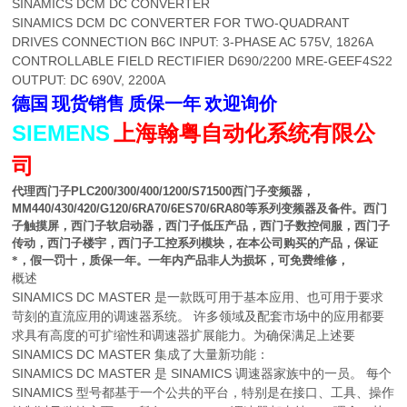
SINAMICS DCM DC CONVERTER
SINAMICS DCM DC CONVERTER FOR TWO-QUADRANT
DRIVES CONNECTION B6C INPUT: 3-PHASE AC 575V, 1826A
CONTROLLABLE FIELD RECTIFIER D690/2200 MRE-GEEF4S22
OUTPUT: DC 690V, 2200A
德国
现货销售
质保一年
欢迎询价
SIEMENS
上海翰粤自动化系统有限公
司
代理西门子
PLC200/300/400/1200/S71500
西门子变频器，
MM440/430/420/G120/6RA70/6ES70/6RA80
等系列变频器及备件。西门
子触摸屏，西门子软启动器，西门子低压产品，西门子数控伺服，西门子
传动，西门子楼宇，西门子工控系列模块，在本公司购买的产品，保证
*，假一罚十，质保一年。一年内产品非人为损坏，可免费维修，
概述
SINAMICS DC MASTER 是一款既可用于基本应用、也可用于要求
苛刻的直流应用的调速器系统。 许多领域及配套市场中的应用都要
求具有高度的可扩缩性和调速器扩展能力。为确保满足上述要
SINAMICS DC MASTER 集成了大量新功能：
SINAMICS DC MASTER 是 SINAMICS 调速器家族中的一员。 每个
SINAMICS 型号都基于一个公共的平台，特别是在接口、工具、操作