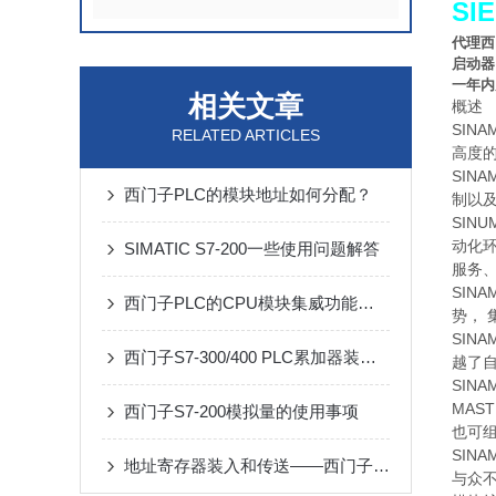
SI
代理西
启动器
一年内
相关文章
概述
SIN
RELATED ARTICLES
高度的
SIN
西门子PLC的模块地址如何分配？
制以及
SIN
动化
SIMATIC S7-200一些使用问题解答
服务
SIN
西门子PLC的CPU模块集威功能的参数设定
势， 
SIN
西门子S7-300/400 PLC累加器装载、传送编程
越了自
SIN
MAS
西门子S7-200模拟量的使用事项
也可组
SIN
地址寄存器装入和传送——西门子S7系列PLC
与众不