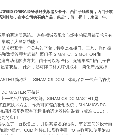
A70/6ES70/6RA80
等系列变频器及备件。西门子触摸屏，西门子软
系列模块，在本公司购买的产品，保证*，假一罚十，质保一年。
的直流应用的调速器系统。 许多领域及配套市场中的应用都要求具有
ER 集成了大量新功能：
SINAMICS 型号都基于一个公共的平台，特别是在接口、工具、操作控
和数据管理方式都与西门子 SIMATIC、SIMOTION 和
常简便地构建自动化解决方案。由于可以标准化、无缝集成到西门子自
显著获益。 此外，还可降低相关培训成本，简化产品支持、
ASTER 简称为： SINAMICS DCM - 体现了新一代产品的优
C MASTER 不仅超
品的标准功能。SINAMICS DC MASTER 是
在了直流技术方面。作为可扩缩的驱动系统，SINAMICS DC
直流调速器系列配备了标准的调速器控制装置（标准 CUD）。
更高的应用
率单元集成在了一台设备上， 并以其紧凑的结构、节省空间的设计而
和就地操作。CUD 的接口以及数字量 I/O 点数可以使用附加