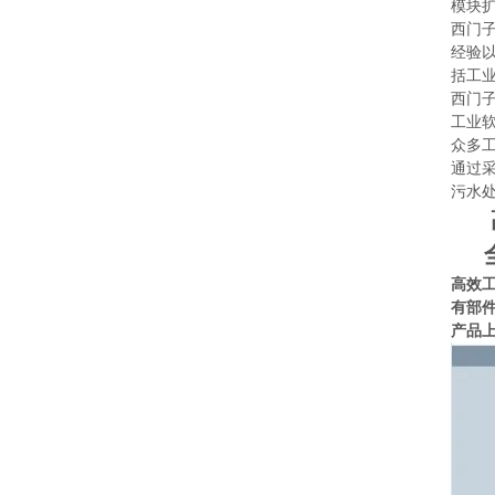
模块扩
西门
经验
括工
西门
工业
众多
通过采
污水
高
全
高效工
有部
产品