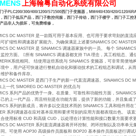
EMENS
上海翰粤自动化系统有限公司
门子
PLC200/300/400/1200/S71500
西门子变频器，
MM440/430/420/G120/6R
，西门子低压产品，西门子数控伺服，西门子传动，西门子楼宇，西门子工控
产品非人为损坏，可免费维修，
AMICS DC MASTER 是一款既可用于基本应用、也可用于要求苛刻
可扩缩性和调速器扩展能力。为确保满足上述要SINAMICS DC MAST
AMICS DC MASTER 是 SINAMICS 调速器家族中的一员。 每个 
监控方面。 所有 SINAMICS 调速器都支持 TIA 理念，其工程组态、通信
UMERIK系统相同。 结使用这些系统与 SINAMICS 变频器，可非
环境中，用户还可快速进行整机自动化和驱动技术的工程组态和调试，从而
、维护和备件库存。
AMICS DC MASTER 是西门子生产的新一代直流调速器。SINAMICS DC M
集上一代 SIMOREG DC-MASTER 的优点与
AMICS 系列产品的优势于一身。在质量、可靠性和功能性方面，SINAMICS D
己的上一代产品，而且特别是在功能方面，提供了新的功能，并且集成了上一代产
AMICS 系列的新成员，将许多以交流技术而的 SINAMICS 工具和组件用
TER 系列调速器在应对基本应用和要求苛刻的应用方面都表现出色。 该
合使用标准 CUD 和高级 CUD，以处理在计算性能和接口数量方面要求
AMICS DC MASTER 系列直流调速器将开环控制、闭环控制以及功
同。可使用 AOP30 高级操作员面板和 BOP20 基本操作员面板进行调试