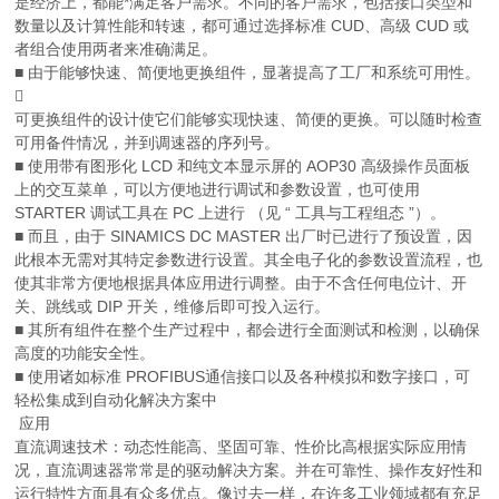
是经济上，都能*满足客户需求。不同的客户需求，包括接口类型和
数量以及计算性能和转速，都可通过选择标准 CUD、高级 CUD 或
者组合使用两者来准确满足。
■ 由于能够快速、简便地更换组件，显著提高了工厂和系统可用性。

可更换组件的设计使它们能够实现快速、简便的更换。可以随时检查
可用备件情况，并到调速器的序列号。
■ 使用带有图形化 LCD 和纯文本显示屏的 AOP30 高级操作员面板
上的交互菜单，可以方便地进行调试和参数设置，也可使用
STARTER 调试工具在 PC 上进行 （见 “ 工具与工程组态 ”）。
■ 而且，由于 SINAMICS DC MASTER 出厂时已进行了预设置，因
此根本无需对其特定参数进行设置。其全电子化的参数设置流程，也
使其非常方便地根据具体应用进行调整。由于不含任何电位计、开
关、跳线或 DIP 开关，维修后即可投入运行。
■ 其所有组件在整个生产过程中，都会进行全面测试和检测，以确保
高度的功能安全性。
■ 使用诸如标准 PROFIBUS通信接口以及各种模拟和数字接口，可
轻松集成到自动化解决方案中
应用
直流调速技术：动态性能高、坚固可靠、性价比高根据实际应用情
况，直流调速器常常是的驱动解决方案。并在可靠性、操作友好性和
运行特性方面具有众多优点。像过去一样，在许多工业领域都有充足