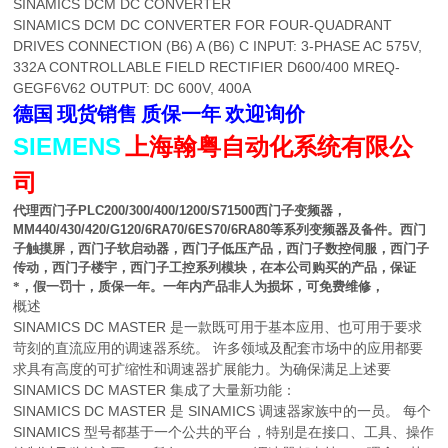
SINAMICS DCM DC CONVERTER
SINAMICS DCM DC CONVERTER FOR FOUR-QUADRANT
DRIVES CONNECTION (B6) A (B6) C INPUT: 3-PHASE AC 575V,
332A CONTROLLABLE FIELD RECTIFIER D600/400 MREQ-
GEGF6V62 OUTPUT: DC 600V, 400A
德国
现货销售
质保一年
欢迎询价
SIEMENS
上海翰粤自动化系统有限公
司
代理西门子
PLC200/300/400/1200/S71500
西门子变频器，
MM440/430/420/G120/6RA70/6ES70/6RA80
等系列变频器及备件。西门
子触摸屏，西门子软启动器，西门子低压产品，西门子数控伺服，西门子
传动，西门子楼宇，西门子工控系列模块，在本公司购买的产品，保证
*，假一罚十，质保一年。一年内产品非人为损坏，可免费维修，
概述
SINAMICS DC MASTER 是一款既可用于基本应用、也可用于要求
苛刻的直流应用的调速器系统。 许多领域及配套市场中的应用都要
求具有高度的可扩缩性和调速器扩展能力。为确保满足上述要
SINAMICS DC MASTER 集成了大量新功能：
SINAMICS DC MASTER 是 SINAMICS 调速器家族中的一员。 每个
SINAMICS 型号都基于一个公共的平台，特别是在接口、工具、操作