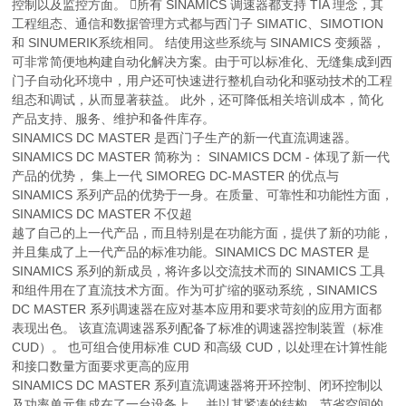
控制以及监控方面。 所有 SINAMICS 调速器都支持 TIA 理念，其
工程组态、通信和数据管理方式都与西门子 SIMATIC、SIMOTION
和 SINUMERIK系统相同。 结使用这些系统与 SINAMICS 变频器，
可非常简便地构建自动化解决方案。由于可以标准化、无缝集成到西
门子自动化环境中，用户还可快速进行整机自动化和驱动技术的工程
组态和调试，从而显著获益。 此外，还可降低相关培训成本，简化
产品支持、服务、维护和备件库存。
SINAMICS DC MASTER 是西门子生产的新一代直流调速器。
SINAMICS DC MASTER 简称为： SINAMICS DCM - 体现了新一代
产品的优势， 集上一代 SIMOREG DC-MASTER 的优点与
SINAMICS 系列产品的优势于一身。在质量、可靠性和功能性方面，
SINAMICS DC MASTER 不仅超
越了自己的上一代产品，而且特别是在功能方面，提供了新的功能，
并且集成了上一代产品的标准功能。SINAMICS DC MASTER 是
SINAMICS 系列的新成员，将许多以交流技术而的 SINAMICS 工具
和组件用在了直流技术方面。作为可扩缩的驱动系统，SINAMICS
DC MASTER 系列调速器在应对基本应用和要求苛刻的应用方面都
表现出色。 该直流调速器系列配备了标准的调速器控制装置（标准
CUD）。 也可组合使用标准 CUD 和高级 CUD，以处理在计算性能
和接口数量方面要求更高的应用
SINAMICS DC MASTER 系列直流调速器将开环控制、闭环控制以
及功率单元集成在了一台设备上， 并以其紧凑的结构、节省空间的