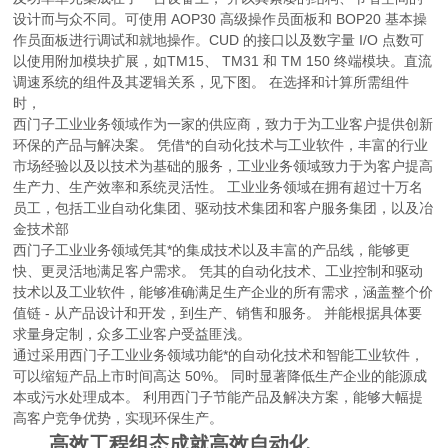
设计而与众不同。可使用 AOP30 高级操作员面板和 BOP20 基本操
作员面板进行调试和就地操作。CUD 的接口以及数字量 I/O 点数可
以使用附加模块扩展，如TM15、 TM31 和 TM 150 终端模块。直流
调速系统的组件及其逻辑关系，见下图。 在选择和计算所需组件
时，
西门子工业业务领域作为一家的供应商，致力于为工业客户提供创新
环保的产品与解决案。 凭借*的自动化技术与工业软件，丰富的行业
市场经验以及以技术为基础的服务，工业业务领域致力于为客户提高
生产力、生产效率和系统灵活性。 工业业务领域在拥有超过十万名
员工，包括工业自动化集团、驱动技术集团和客户服务集团，以及冶
金技术部
西门子工业业务领域凭其*的集成技术以及丰富的产品线，能够更
快、更灵活地满足客户需求。 凭其的自动化技术、工业控制和驱动
技术以及工业软件，能够准确满足生产企业的所有需求，涵盖整个价
值链 - 从产品设计和开发，到生产、销售和服务。 并能根据具体要
求量身定制，众多工业客户受益匪浅。
通过采用西门子工业业务领域功能*的自动化技术和智能工业软件，
可以缩短产品上市时间高达 50%。 同时显著降低生产企业的能源成
本或污水处理成本。 利用西门子节能产品及解决方案，能够大幅提
高客户竞争优势，实现环保生产。
高效工程组态成就高效自动化