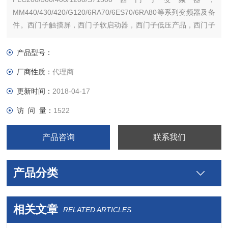
MM440/430/420/G120/6RA70/6ES70/6RA80等系列变频器及备
件。西门子触摸屏，西门子软启动器，西门子低压产品，西门子
数控伺服，西门子传动，西门子楼宇，西门子工控系列模块，在
本公司购买的产品，保证*，假一罚十，质保一年。一年内产品非
产品型号：
人为损坏，可免费维修，
厂商性质：
代理商
更新时间：
2018-04-17
访 问 量：
1522
产品咨询
联系我们
产品分类
相关文章
RELATED ARTICLES