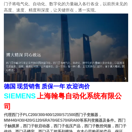
门子将电气化、自动化、数字化的力量融入各行各业，以前所未见的
高度、速度、精度和深度，让关键所在，逐一实现。
德国
现货销售
质保一年
欢迎询价
SIEMENS
上海翰粤自动化系统有限公
司
代理西门子
PLC200/300/400/1200/S71500
西门子变频器，
MM440/430/420/G120/6RA70/6ES70/6RA80
等系列变频器及备件。西门
子触摸屏，西门子软启动器，西门子低压产品，西门子数控伺服，西门子
传动，西门子楼宇，西门子工控系列模块，在本公司购买的产品，保证