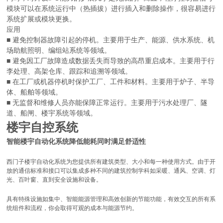
模块可以在系统运行中（热插拔）进行插入和删除操作，很容易进行
系统扩展或模块更换。
应用
■ 避免控制器故障引起的停机。主要用于生产、能源、供水系统、机
场助航照明、编组站系统等领域。
■ 避免因工厂故障造成数据丢失而导致的高昂重启成本。主要用于行
李处理、高架仓库、跟踪和追溯等领域。
■ 在工厂或机器停机时保护工厂、工件和材料。主要用于炉子、半导
体、船舶等领域。
■ 无监督和维修人员亦能保障正常运行。主要用于污水处理厂、隧
道、船闸、楼宇系统等领域。
楼宇自控系统
智能楼宇自动化系统降低能耗同时满足舒适性
西门子楼宇自动化系统为您提供所有建筑类型、大小和每一种使用方式。由于开
放的通信标准和接口可以集成多种不同的建筑控制学科如采暖、通风、空调、灯
光、百叶窗、直到安全设施和设备。
具有特殊设施如集中、智能能源管理和高效创新的节能功能，有效交互的所有系
统组件和流程，你会取得可观的成本与能源节约。