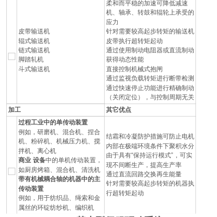
柔和而平稳的加速可降低减速
机、轴承、转鼓和辊轮上承受的
应力
皮带输送机
针对需要较高起步转矩的输送机
辊式输送机
皮带执行超转矩起动
链式输送机
通过使用制动电阻器或直流制动
脚踏轧机
获得动态性能
斗式输送机
直接控制机械式抱闸
通过监视负载转矩进行断带检测
通过快速停止功能进行精确制动
（关闭定位），与控制周期无关
加工
其它优点
过程工业中的单传动装置
例如，研磨机、混合机、捏合
结霜和冷凝防护措施可防止电机
机、粉碎机、机械压力机、搅
内部在极端环境条件下聚积水分
拌机、离心机
由于具有“保持运行模式”，可实
商业
设备
中的单机传动装置，
现不间断生产，提高生产率
如厨房烤箱、混合机、清洗机
通过直流回路交换再生能量
带有机械耦合轴的机器中的主
针对需要较高起步转矩的机器执
传动装置
行超转矩起动
例如，用于纺织品、绳索和金
属丝的环锭纺纱机、编织机