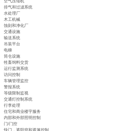
空气压缩机
排气和过滤系统
水处理厂
木工机械
蚀刻和净化厂
交通设施
输送系统
吊装平台
电梯
筒仓设施
牲畜饲料交货
运行监测系统
访问控制
车辆管理监控
警报系统
等级限制监视
交通灯控制系统
行李处理
住宅和商业楼宇服务
内部和外部照明控制
门/门控
快门，遮阳帘和遮篷控制