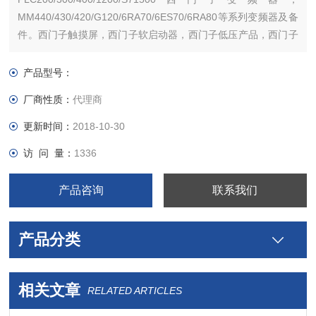
MM440/430/420/G120/6RA70/6ES70/6RA80等系列变频器及备
件。西门子触摸屏，西门子软启动器，西门子低压产品，西门子
数控伺服，西门子传动，西门子楼宇，西门子工控系列模块，在
本公司购买的产品，保证*，假一罚十，质保一年。一年内产品非
产品型号：
人为损坏，可免费维修，
厂商性质：
代理商
更新时间：
2018-10-30
访 问 量：
1336
产品咨询
联系我们
产品分类
相关文章
RELATED ARTICLES