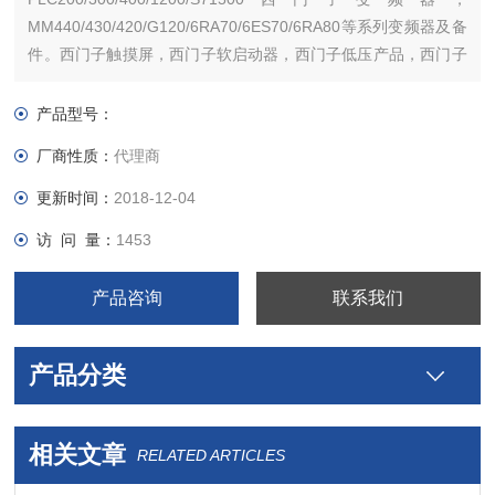
MM440/430/420/G120/6RA70/6ES70/6RA80等系列变频器及备
件。西门子触摸屏，西门子软启动器，西门子低压产品，西门子
数控伺服，西门子传动，西门子楼宇，西门子工控系列模块，在
本公司购买的产品，保证*，假一罚十，质保一年。一年内产品非
产品型号：
人为损坏，可免费维修，
厂商性质：
代理商
更新时间：
2018-12-04
访 问 量：
1453
产品咨询
联系我们
产品分类
相关文章
RELATED ARTICLES