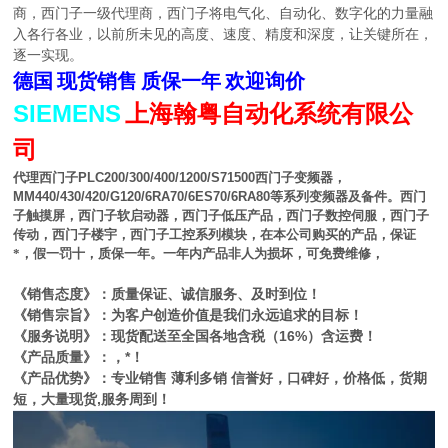
商，西门子一级代理商，西门子将电气化、自动化、数字化的力量融
入各行各业，以前所未见的高度、速度、精度和深度，让关键所在，
逐一实现。
德国
现货销售
质保一年
欢迎询价
SIEMENS
上海翰粤自动化系统有限公
司
代理西门子
PLC200/300/400/1200/S71500
西门子变频器，
MM440/430/420/G120/6RA70/6ES70/6RA80
等系列变频器及备件。西门
子触摸屏，西门子软启动器，西门子低压产品，西门子数控伺服，西门子
传动，西门子楼宇，西门子工控系列模块，在本公司购买的产品，保证
*，假一罚十，质保一年。一年内产品非人为损坏，可免费维修，
《销售态度》：质量保证、诚信服务、及时到位！
《销售宗旨》：为客户创造价值是我们永远追求的目标！
《服务说明》：现货配送至全国各地含税（16%）含运费！
《产品质量》：，*！
《产品优势》：专业销售 薄利多销 信誉好，口碑好，价格低，货期
短，大量现货,服务周到！