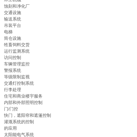
蚀刻和净化厂
交通设施
输送系统
吊装平台
电梯
筒仓设施
牲畜饲料交货
运行监测系统
访问控制
车辆管理监控
警报系统
等级限制监视
交通灯控制系统
行李处理
住宅和商业楼宇服务
内部和外部照明控制
门/门控
快门，遮阳帘和遮篷控制
灌溉系统的控制
的应用
太阳能电气系统