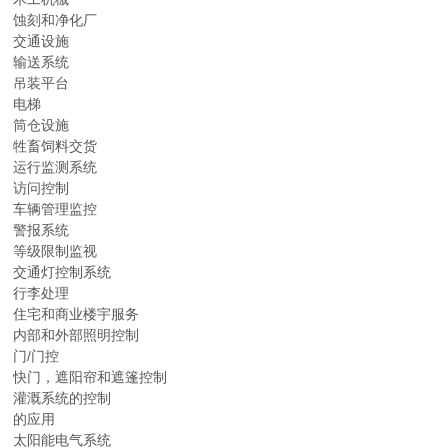
蚀刻和净化厂
交通设施
输送系统
吊装平台
电梯
筒仓设施
牲畜饲料交货
运行监测系统
访问控制
车辆管理监控
警报系统
等级限制监视
交通灯控制系统
行李处理
住宅和商业楼宇服务
内部和外部照明控制
门/门控
快门，遮阳帘和遮篷控制
灌溉系统的控制
的应用
太阳能电气系统