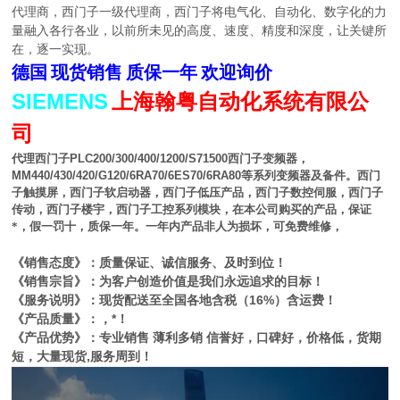
代理商，西门子一级代理商，西门子将电气化、自动化、数字化的力
量融入各行各业，以前所未见的高度、速度、精度和深度，让关键所
在，逐一实现。
德国
现货销售
质保一年
欢迎询价
SIEMENS
上海翰粤自动化系统有限公
司
代理西门子
PLC200/300/400/1200/S71500
西门子变频器，
MM440/430/420/G120/6RA70/6ES70/6RA80
等系列变频器及备件。西门
子触摸屏，西门子软启动器，西门子低压产品，西门子数控伺服，西门子
传动，西门子楼宇，西门子工控系列模块，在本公司购买的产品，保证
*，假一罚十，质保一年。一年内产品非人为损坏，可免费维修，
《销售态度》：质量保证、诚信服务、及时到位！
《销售宗旨》：为客户创造价值是我们永远追求的目标！
《服务说明》：现货配送至全国各地含税（16%）含运费！
《产品质量》：，*！
《产品优势》：专业销售 薄利多销 信誉好，口碑好，价格低，货期
短，大量现货,服务周到！