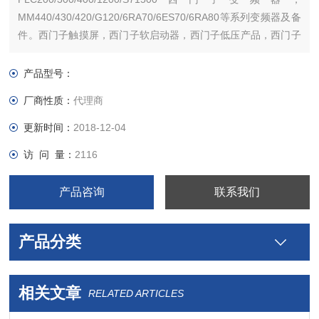
MM440/430/420/G120/6RA70/6ES70/6RA80等系列变频器及备
件。西门子触摸屏，西门子软启动器，西门子低压产品，西门子
数控伺服，西门子传动，西门子楼宇，西门子工控系列模块，在
本公司购买的产品，保证*，假一罚十，质保一年。一年内产品非
产品型号：
人为损坏，可免费维修，
厂商性质：
代理商
更新时间：
2018-12-04
访 问 量：
2116
产品咨询
联系我们
产品分类
相关文章
RELATED ARTICLES