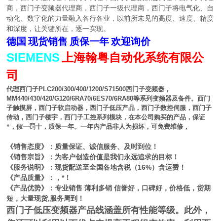
商，西门子变频器代理商，西门子一级代理商，西门子将电气化、自
动化、数字化的力量融入各行各业，以前所未见的高度、速度、精度
和深度，让关键所在，逐一实现。
德国
现货销售
质保一年
欢迎询价
SIEMENS
上海翰粤自动化系统有限公
司
代理西门子
PLC200/300/400/1200/S71500
西门子变频器，
MM440/430/420/G120/6RA70/6ES70/6RA80
等系列变频器及备件。西门
子触摸屏，西门子软启动器，西门子低压产品，西门子数控伺服，西门子
传动，西门子楼宇，西门子工控系列模块，在本公司购买的产品，保证
*，假一罚十，质保一年。一年内产品非人为损坏，可免费维修，
《销售态度》：质量保证、诚信服务、及时到位！
《销售宗旨》：为客户创造价值是我们永远追求的目标！
《服务说明》：现货配送至全国各地含税（16%）含运费！
《产品质量》：，*！
《产品优势》：专业销售 薄利多销 信誉好，口碑好，价格低，货期
短，大量现货,服务周到！
西门子低压变频器产品线涵盖所有性能等级。此外，