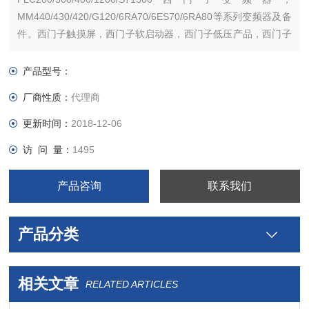
MM440/430/420/G120/6RA70/6ES70/6RA80等系列变频器及备
件。西门子触摸屏，西门子软启动器，西门子低压产品，西门子
数控伺服，西门子传动，西门子楼宇，西门子工控系列模块，在
本公司购买的产品，保证*，假一罚十，质保一年。一年内产品非
产品型号：
人为损坏，可免费维修，
厂商性质：
代理商
更新时间：
2018-12-06
访 问 量：
1495
产品咨询
联系我们
产品分类
相关文章
RELATED ARTICLES