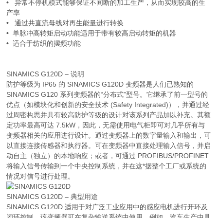
•
异常不停机模式能够保证不间断的加工生产，从而实现较高的生
产率
•
通过共直流母线对再生能量进行转换
•
单脉冲高转矩启动功能适用于带有较高启动转矩的机器
•
适合于纺织的摆频功能
SINAMICS G120D – 说明
防护等级为 IP65 的 SINAMICS G120D 变频器是人们已熟知的
SINAMICS G120 系列变频器的“分布式”型号。它继承了前一型号的
优点（如模块化和创新的安全技术 (Safety Integrated)），并通过经
过周密构思并具有较高防护等级的设计对该系列产品加以补充。其额
定功率最高可达 7.5kW，因此，无需使用电气柜即可对几乎所有与
变频器相关的应用进行设计。通过变频器上的数字量输入和输出，可
以直接连接传感器和执行器。可在变频器中直接处理输入信号，并启
动自主（独立）的本地响应；或者，可通过 PROFIBUS/PROFINET
将输入信号传输到一个中央控制系统，并在这*据整个工厂或系统的
情况对信号进行处理。
SINAMICS G120D – 典型用途
SINAMICS G120D 适用于对广泛工业应用中的感应电机进行开环及
闭环控制。该变频器可在复杂输送系统中使用，例如，汽车生产中具