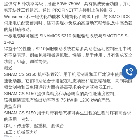
提供有 5 种功率等级，涵盖 50W~750W；具有集成安全功能，并可
实现快速工程组态。通过 PROFINET可连接到上位控制器，
Webserver 和一键优化功能极大地简化了调试工作。与 SIMOTICS
伺服电机配套使用时，还可实现小负载的高度动态移动以及中高负载
的超精确移动。
一根电缆即可连接 SINAMICS S210 伺服驱动系统与SIMOTICS S-
1FK2
得益于*的性能，S210伺服驱动系统在诸多高动态运动控制应用中均
有不俗表现。例如包装和搬运抓取。性能，易于使用，具有集成安全
功能，组态、调试简便。
概述
SINAMICS G150 机柜装置设计用于机器制造和工厂建设中使用的变
速驱动器。它们特别适合于搭配在动态响应和速度精确度、高制动能
频繁制动和四象限运行方面有很高要求的变速驱动器工作。
SINAMICS S150 提供高精度和动态响应的高性能速度控制。
该机柜装置现有输出功率范围 75 kW 到 1200 kW的产品。
典型应用
SINAMICS S150 用于对带有动态和可再生过程的过程时序有高要求
的应用，例如：
移动：传送带、起重机、测试台
加工：机械压力机