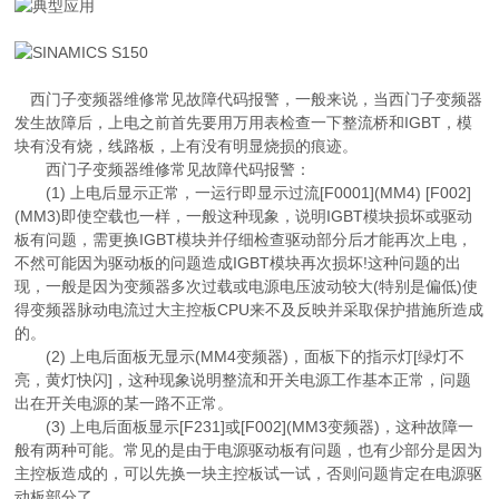
西门子变频器维修常见故障代码报警，一般来说，当西门子变频器
发生故障后，上电之前首先要用万用表检查一下整流桥和IGBT，模
块有没有烧，线路板，上有没有明显烧损的痕迹。
西门子变频器维修常见故障代码报警：
(1) 上电后显示正常，一运行即显示过流[F0001](MM4) [F002]
(MM3)即使空载也一样，一般这种现象，说明IGBT模块损坏或驱动
板有问题，需更换IGBT模块并仔细检查驱动部分后才能再次上电，
不然可能因为驱动板的问题造成IGBT模块再次损坏!这种问题的出
现，一般是因为变频器多次过载或电源电压波动较大(特别是偏低)使
得变频器脉动电流过大主控板CPU来不及反映并采取保护措施所造成
的。
(2) 上电后面板无显示(MM4变频器)，面板下的指示灯[绿灯不
亮，黄灯快闪]，这种现象说明整流和开关电源工作基本正常，问题
出在开关电源的某一路不正常。
(3) 上电后面板显示[F231]或[F002](MM3变频器)，这种故障一
般有两种可能。常见的是由于电源驱动板有问题，也有少部分是因为
主控板造成的，可以先换一块主控板试一试，否则问题肯定在电源驱
动板部分了。