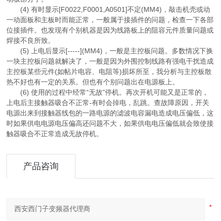
(4) 有时显示[F0022,F0001,A0501]不定(MM4)，敲击机壳或动
一动面板和主板时而能正常，一般属于接插件的问题，检查一下各部
位接插件。也发现有个别机器是因为线路板上的阻容元件质量问题或
焊接不良所致。
(5) 上电后显示[-----](MM4)，一般是主控板问题。多数情况下换
一块主控板问题就解决了，一般是因为外围控制线路有强电干扰造成
主控板某些元件(如帖片电容、电阻等)损坏所至，我分析与主控板散
热不好也有一定的关系。但也有个别问题出在电源板上。
(6) 使用的过程中经常“无故”停机。再次开机可能又是正常的，
上电后主接触器吸合不正常-有时会掉电，乱跳。查故障原因，开关
电源出来到接触器线包的一路电源的滤波电容漏电造成电压偏低，这
时如果供电电源电压偏高还问题不大，如果供电电压偏低就会致使接
触器吸合不正常造成无故停机。
产品咨询