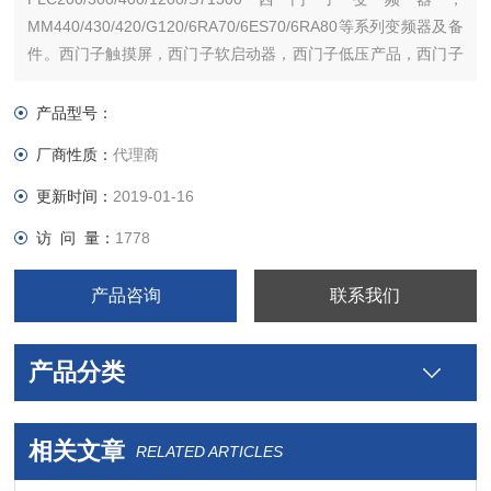
MM440/430/420/G120/6RA70/6ES70/6RA80等系列变频器及备
件。西门子触摸屏，西门子软启动器，西门子低压产品，西门子
数控伺服，西门子传动，西门子楼宇，西门子工控系列模块，在
本公司购买的产品，保证*，假一罚十，质保一年。一年内产品非
产品型号：
人为损坏，可免费维修，
厂商性质：
代理商
更新时间：
2019-01-16
访 问 量：
1778
产品咨询
联系我们
产品分类
相关文章
RELATED ARTICLES