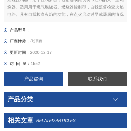
烧器。适用用于燃气燃烧器。燃烧器控制型，自我监督检查火焰
电路。具有自我检查火焰的功能，在点火启动过早或滞后的情况
下，提供安全保护。在没有火焰探测器的情况下，通过火焰探测
器电缆或信号放大器，可以模拟的火焰信号运作
产品型号：
厂商性质：
代理商
更新时间：
2020-12-17
访 问 量：
1552
产品咨询
联系我们
产品分类
相关文章
RELATED ARTICLES