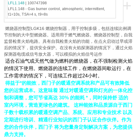
+
LFL1.148
| 100747398
LFL1.148 - Gas burner control, atmospheric, intermittent,
t1=10s, TSA=4 s, t9=8s
燃烧器控制型LGK16 燃烧控制器，用于控制多级，包括连续比例调
节控制的大中型燃烧器。适用用于燃气燃烧器。燃烧器控制型，自我
监督检查火焰电路。具有自我检查火焰的功能，在点火启动过早或滞
后的情况下，提供安全保护。在没有火焰探测器的情况下，通过火焰
探测器电缆或信号放大器，可以模拟的火焰信号运作
适合石油气或天然气做为燃料的燃烧器，在不强制检测火焰
的情况下使用。燃烧器的连续工作，在燃烧器间歇运行，在
工作需求的情况下，可连续工作超过24小时。
得益于*的能效，西门子的暖通空调系统和产品可有效降低
您的运营成本。这意味着 通过对暖通空调和灯光的一体化控
制和调整，您可节省高达 30% 的能耗 *，同时保持舒 适的
室内环境，营造更绿色的建筑。 这种能效和品质源自于西门
子数十载积累的暖通空调产品、系统、应用和专业技术 以及
定期进行培训、精通行业知识的西门子认证合作伙伴。作为
您的合作伙伴，西门子 将为您量身定制解决方案，为您提供
鼎力支持。