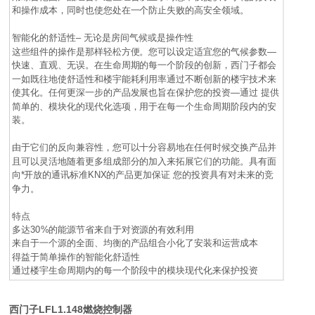
和操作成本，同时也使您处在一个防止失败的高安全领域。
智能化的舒适性– 无论是房间气候或是操作性
这些组件的操作是那样轻松方便。您可以设定适宜您的气候参数—
快速、直观、无误。在生命周期的每一个阶段的创新，西门子都会
一如既往地使舒适性和楼宇能耗利用率通过不断创新的楼宇技术来
使其化。任何更深一步的产品发展也旨在保护您的投资—通过 提供
简单的、模块化的现代化选项，用于在每一个生命周期阶段内的安
装。
由于它们的反向兼容性，您可以十分容易地在任何时候交换产品并
且可以灵活地随着更多组成部分的加入来拓展它们的功能。具有面
向*开放的通讯标准KNX的产品更加保证 您的投资具有对未来的竞
争力。
特点
多达30%的能源节省来自于对资源的有效利用
来自于一个源的全面、均衡的产品组合小化了安装和运营成本
得益于简单操作的智能化舒适性
通过楼宇生命周期内的每一个阶段中的模块现代化来保护投资
西门子LFL1.148燃烧控制器