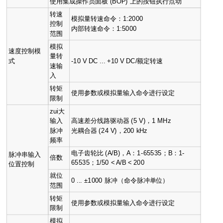
使用集成操作员面板 (BOP) 上的按钮执行点动
转速
模拟量转速命令：1:2000
控制
内部转速命令：1:5000
范围
模拟
速度控制模
量转
式
-10 V DC ... +10 V DC/额定转速
速输
入
转矩
使用参数或模拟量输入命令进行设定
限制
zui大
输入
高速差分线路驱动器 (5 V)，1 MHz
脉冲
光耦合器 (24 V)，200 kHz
频率
电子齿轮比 (A/B)，A：1-65535；B：1-
脉冲串输入
倍数
65535；1/50 < A/B < 200
位置控制
就位
0 ... ±1000 脉冲（命令脉冲单位）
范围
转矩
使用参数或模拟量输入命令进行设定
限制
模拟