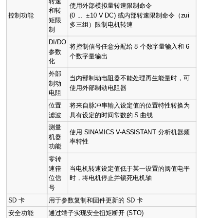
转速
使用外部模拟量转速限制命令
和转
控制功能
(0 ... ±10 V DC) 或内部转速限制命令（zui
矩限
多三组）限制电机转速
制
DI/DO
将控制信号任意分配给 8 个数字量输入和 6
参数
个数字量输出
化
外部
当内部制动电阻器不能处理再生能量时，可
制动
使用外部制动电阻器
电阻
位置
将来自脉冲串输入设定值的位置特性转换为
滤波
具有设定的时间常数的 S 曲线
测量
使用 SINAMICS V-ASSISTANT 分析机器频
机器
率特性
功能
零转
速箝
当电机转速设定值低于某一设置的阈值电平
位信
时，将电机停止并锁死电机轴
号
SD 卡
用于参数复制和固件更新的 SD 卡
安全功能
通过端子实现安全扭矩断开 (STO)