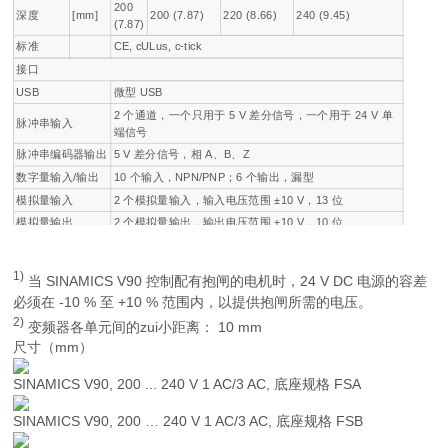
200
深度
[mm]
200 (7.87)
220 (8.66)
240 (9.45)
(7.87)
标准
CE, cULus, c-tick
接口
USB
微型 USB
2 个通道，一个只用于 5 V 差分信号，一个用于 24 V 单
脉冲串输入
端信号
脉冲串编码器输出
5 V 差分信号，相 A、B、Z
数字量输入/输出
10 个输入，NPN/PNP；6 个输出，漏型
模拟量输入
2 个模拟量输入，输入电压范围 ±10 V，13 位
模拟量输出
2 个模拟量输出，输出电压范围 ±10 V，10 位
1)
当 SINAMICS V90 控制配有抱闸的电机时，24 V DC 电源的容差
必须在 -10 % 至 +10 % 范围内，以提供抱闸所需的电压。
2)
变频器各单元间的zui小距离： 10 mm
尺寸（mm）
SINAMICS V90, 200 ... 240 V 1 AC/3 AC, 底座规格 FSA
SINAMICS V90, 200 … 240 V 1 AC/3 AC, 底座规格 FSB