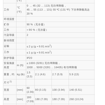
(°F)
0 ... 45 (32 ... 113) 无功率降额，
°C
工作
45 ... 55 (113 ... 131) 55 ºC (131 ºF) 下功率降额高达
(°F)
20 %
环境湿度
贮存
90 %（无冷凝）
工作
< 90 %（无冷凝）
污染等级
2
振动强度
2
运输
≤ 2
g
(
g
= 9.81 m/s
)
2
工作
≤ 1
g
(
g
= 9.81 m/s
)
防护等级
IP20
安装海拔
≤ 1000 (3281) 无功率降额，
m (ft)
高度
1000 ... 5000 (3281 ... 16405) 有功率降额
1.5
重量，约
kg (lb)
2.1 (4.6)
2.7 (5.9)
5.9 (13)
(3.3)
2)
尺寸
60
宽度
[mm]
80 (3.15)
100 (3.94)
140 (5.51)
(2.36)
180
高度
[mm]
180 (7.09)
180 (7.09)
260 (10.24)
(7.09)