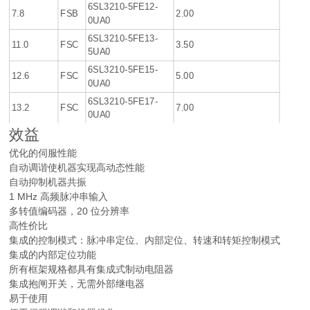
6SL3210-5FE12-
7.8
FSB
2.00
0UA0
6SL3210-5FE13-
11.0
FSC
3.50
5UA0
6SL3210-5FE15-
12.6
FSC
5.00
0UA0
6SL3210-5FE17-
13.2
FSC
7.00
0UA0
效益
优化的伺服性能
自动调谐使机器实现高动态性能
自动抑制机器共振
1 MHz 高频脉冲串输入
多转值编码器，20 位分辨率
高性价比
集成的控制模式：脉冲串定位、内部定位、转速和转矩控制模式
集成的内部定位功能
所有框架规格都具有集成式制动电阻器
集成抱闸开关，无需外部继电器
易于使用