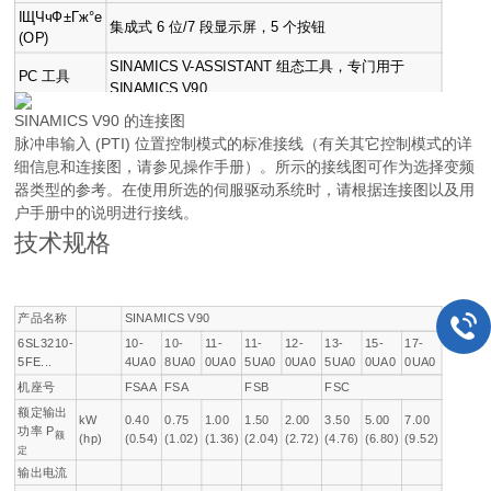
ІЩЧчФ±Гж°е
集成式 6 位/7 段显示屏，5 个按钮
(OP)
SINAMICS V-ASSISTANT 组态工具，专门用于
PC 工具
SINAMICS V90
SINAMICS V90 的连接图
脉冲串输入 (PTI) 位置控制模式的标准接线（有关其它控制模式的详
细信息和连接图，请参见操作手册）。所示的接线图可作为选择变频
器类型的参考。在使用所选的伺服驱动系统时，请根据连接图以及用
户手册中的说明进行接线。
技术规格
产品名称
SINAMICS V90
6SL3210-
10-
10-
11-
11-
12-
13-
15-
17-
5FE...
4UA0
8UA0
0UA0
5UA0
0UA0
5UA0
0UA0
0UA0
机座号
FSAA
FSA
FSB
FSC
额定输出
kW
0.40
0.75
1.00
1.50
2.00
3.50
5.00
7.00
功率
P
额
(hp)
(0.54)
(1.02)
(1.36)
(2.04)
(2.72)
(4.76)
(6.80)
(9.52)
定
输出电流