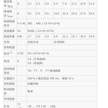
额定电
A
1.2
2.1
3.0
5.3
7.8
11.0
12.6
13.2
流
I
额定
峰值电
A
3.6
6.3
9.0
15.9
23.4
33.0
37.8
39.6
流
I
max
线路电源
V 3 AC
380 ... 480, (-15 %/+10 %)
电压
线路频率
Hz
50/60, (-10 %/+10 %)
线路容量
kVA
1.7
3.0
4.3
6.6
11.1
15.7
18.0
18.9
冷却
自然冷却
冷却风机
控制电源
1)
V DC
24 (-15 %/+20 %)
电压
1.6（不带抱闸）
电流
A
3.6（带抱闸）
进线电源
TN、TT、IT、TT 接地线路
系统
过载能力
300 % x 额定电流 300 ms，每隔 10 s
控制系统
侍服控制
制动电阻
集成
器
环境温度
°C
贮存
-40 ... +70 (-40 ... 158)