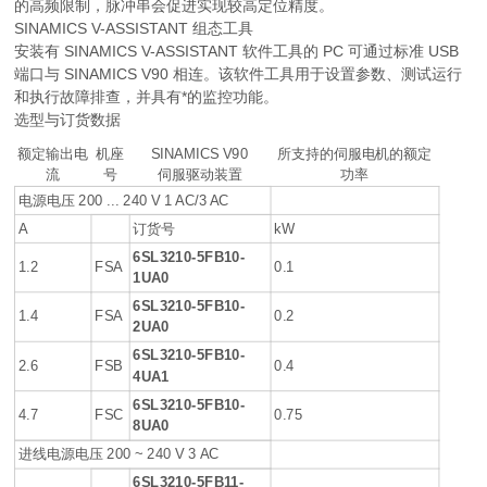
的高频限制，脉冲串会促进实现较高定位精度。
SINAMICS V-ASSISTANT 组态工具
安装有 SINAMICS V-ASSISTANT 软件工具的 PC 可通过标准 USB
端口与 SINAMICS V90 相连。该软件工具用于设置参数、测试运行
和执行故障排查，并具有*的监控功能。
选型与订货数据
额定输出电
机座
SINAMICS V90
所支持的伺服电机的额定
流
号
伺服驱动装置
功率
电源电压 200 ... 240 V 1 AC/3 AC
A
订货号
kW
6SL3210-5FB10-
1.2
FSA
0.1
1UA0
6SL3210-5FB10-
1.4
FSA
0.2
2UA0
6SL3210-5FB10-
2.6
FSB
0.4
4UA1
6SL3210-5FB10-
4.7
FSC
0.75
8UA0
进线电源电压 200 ~ 240 V 3 AC
6SL3210-5FB11-