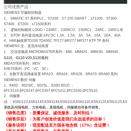
公司优势产品：
SIEMENS
可编程控制器
，
1
、
SIMATIC S7
系列
PLC
、
S7200
、
S7-200 SMART
s71200
、
S7300
、
S7400
、
ET200，s71500系列
2
、
逻辑控制模块
LOGO
！
230RC
、
230RCO
、
230RCL
、
24RC
、
24RCL
等
3
、
SITOP
系列直流电源
24V DC 1.3A
、
2.5A
、
3A
、
5A
、
10A
、
20A
、
40A
4
、
HMI
触摸屏
TD200 TD400C TP177,MP277 MP377 KTP TP 系列
SIEMENS
交、直流传动装置
1
、
交流变频器
MICROMASTER
系列：
MM
、
MM420
、
MM430
、
MM440
、
G110
、
G120.V20,S120系列
MIDASTER
系列：
MDV
6SE70
系列（
FC
、
VC
、
SC
）
2
、全数字直流调速装置
6RA23
、
6RA24
、
6RA28
、
6RA70 6RA80
系列
SIEMENS
数控
伺服
1
、
840D
、
802S/C
、
802SL
、
828D 801D
：
6FC5210,6FC6247,6FC5357,6FC5211,6FC5200,6FC5510,
2
、伺服驱
动
：
6SN1123,6SN1145,6SN1146,6SN1118,6SN1110,6SN1124,6SN1125,6SN
系统及伺报电机，力矩电机，直线电机，伺服驱动等备件销售。
《销售态度》：质量保证、诚信服务、及时到位！
《销售宗旨》：为客户创造价值是我们永远追求的目标！
《服务说明》：现货配送至方国各地含税（17%）含运费！