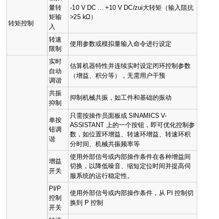
量转
-10 V DC ... +10 V DC/zui大转矩（输入阻抗
矩输
>25 kΩ）
转矩控制
入
转速
使用参数或模拟量输入命令进行设定
限制
实时
估算机器特性并连续实时设定闭环控制参数
自动
（增益、积分等），无需用户干预
调谐
共振
抑制机械共振，如工件和基础的振动
抑制
只需按操作员面板或 SINAMICS V-
单按
ASSISTANT 上的一个按钮，即可优化控制参
钮调
数，如位置环增益、转速环增益、转速环积
谐
分时间、机械共振频率等
使用外部信号或内部操作条件在各种增益间
增益
切换，以降低噪音、缩短定位时间并提高伺
开关
服系统的运行稳定性。
PI/P
使用外部信号或内部操作条件，从 PI 控制切
控制
换到 P 控制
开关