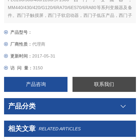
MM440/430/420/G120/6RA70/6ES70/6RA80等系列变频器及备
件。西门子触摸屏，西门子软启动器，西门子低压产品，西门子
数控伺服，西门子传动，西门子楼宇，西门子工控系列模块，在
本公司购买的产品，保证*，假一罚十，质保一年。一年内产品非
产品型号：
人为损坏，可免费维修，
厂商性质：
代理商
更新时间：
2017-05-31
访 问 量：
3150
产品咨询
联系我们
产品分类
相关文章
RELATED ARTICLES