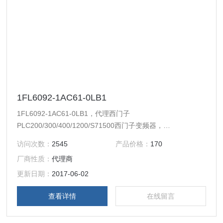
1FL6092-1AC61-0LB1
1FL6092-1AC61-0LB1，代理西门子
PLC200/300/400/1200/S71500西门子变频器，
MM440/430/420/G120/6RA70/6ES70/6RA80等系列变频器
访问次数：
2545
产品价格：
170
及备件。西门子触摸屏，西门子软启动器，西门子低压产品，
厂商性质：
代理商
西门子数控伺服，西门子传动，西门子楼宇，西门子工控系列
模块，在本公司购买的产品，保证*，假一罚十，质保一年。
更新日期：
2017-06-02
一年内产品非人为损坏，可免费维修，
查看详情
在线留言