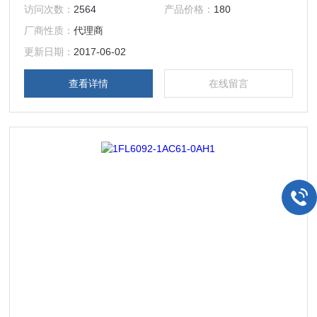
MM440/430/420/G120/6RA70/6ES70/6RA80等系列变频器
访问次数：
2564
产品价格：
180
及备件。西门子触摸屏，西门子软启动器，西门子低压产品，
厂商性质：
代理商
西门子数控伺服，西门子传动，西门子楼宇，西门子工控系列
模块，在本公司购买的产品，保证*，假一罚十，质保一年。
更新日期：
2017-06-02
一年内产品非人为损坏，可免费维修，
查看详情
在线留言