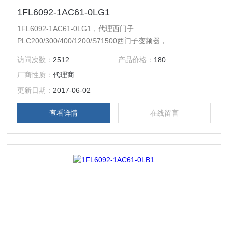
1FL6092-1AC61-0LG1
1FL6092-1AC61-0LG1，代理西门子
PLC200/300/400/1200/S71500西门子变频器，
MM440/430/420/G120/6RA70/6ES70/6RA80等系列变频器
访问次数：
2512
产品价格：
180
及备件。西门子触摸屏，西门子软启动器，西门子低压产品，
厂商性质：
代理商
西门子数控伺服，西门子传动，西门子楼宇，西门子工控系列
模块，在本公司购买的产品，保证*，假一罚十，质保一年。
更新日期：
2017-06-02
一年内产品非人为损坏，可免费维修，
查看详情
在线留言