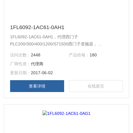
1FL6092-1AC61-0AH1
1FL6092-1AC61-0AH1，代理西门子
PLC200/300/400/1200/S71500西门子变频器，
MM440/430/420/G120/6RA70/6ES70/6RA80等系列变频器
访问次数：
2448
产品价格：
180
及备件。西门子触摸屏，西门子软启动器，西门子低压产品，
厂商性质：
代理商
西门子数控伺服，西门子传动，西门子楼宇，西门子工控系列
模块，在本公司购买的产品，保证*，假一罚十，质保一年。
更新日期：
2017-06-02
一年内产品非人为损坏，可免费维修，
查看详情
在线留言