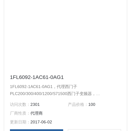
1FL6092-1AC61-0AG1
1FL6092-1AC61-0AG1，代理西门子
PLC200/300/400/1200/S71500西门子变频器，
MM440/430/420/G120/6RA70/6ES70/6RA80等系列变频器
访问次数：
2301
产品价格：
100
及备件。西门子触摸屏，西门子软启动器，西门子低压产品，
厂商性质：
代理商
西门子数控伺服，西门子传动，西门子楼宇，西门子工控系列
模块，在本公司购买的产品，保证*，假一罚十，质保一年。
更新日期：
2017-06-02
一年内产品非人为损坏，可免费维修，