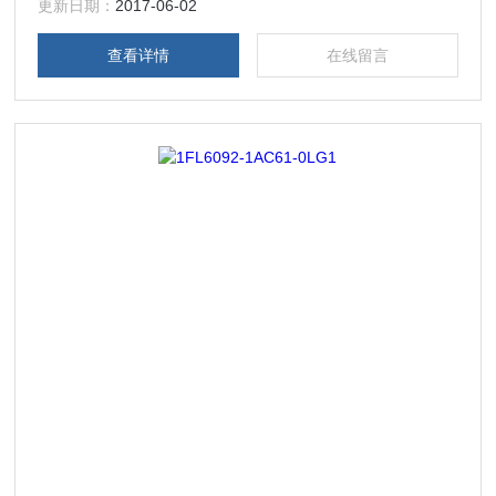
模块，在本公司购买的产品，保证*，假一罚十，质保一年。
更新日期：
2017-06-02
一年内产品非人为损坏，可免费维修，
查看详情
在线留言