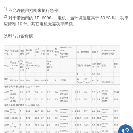
1)
不允许使用抱闸来执行急停。
2)
对于带抱闸的 1FL6096-... 电机，当环境温度高于 30 ºC 时，功率
应降额 10 %。其它电机无需功率降额。
选型与订货数据
SIMOTICS S-
zui
zui大
额定转
zui大
堵转
转矩
额定电
1FL6
SINAMICS V90
额定功率
2)
大电
转子转动惯量
重量
转矩
1）
转速
扭矩
常数
流
同步电机
伺服驱动装置
矩
1)
流
1)
自然冷却
M
，
I
，
0
rated
P
，
?
M
，
rated
rated
无抱
带抱
机座
腡 =
腡 =
n
M
无抱闸
带抱闸
类型
T = 100
腡 = 100
max.
max
闸
闸
号
100
100 K
K 时
K 时
K 时
时
J
J
[m]
[m]
-
-
[转/
10
10
kW (hp)
[Nm]
[Nm]
[Nm]
Nm/A
A
A
订货号
kg
kg
分]
6SL3210-...
4
2
4
2
kgm
kgm
轴中心高 45 额定转速
n
3000 rpm
rated
0.4
1FL6042-
5FE10-
4000
1.9
1.27
3.8
1.1
1.2
3.6
.
.
1
2.8
3.4
3.3
4.6
FSAA
(0.54)
1AF61-0
4UA0
0.75
1FL6044-
5FE10-
4000
3.5
2.39
7.2
1.2
2.1
6.3
.
.
1
5.3
5.9
5.1
6.4
FSA
(1.02)
1AF61-0
8UA0
轴中心高 65 额定转速
n
2000 rpm
rated
0.75
1FL6061-
5FE11-
3000
4
3.58
10.7
1.5
2.5
7.5
.
.
1
8.2
9.4
5.6
8.6
FSA
(1.02)
1AC61-0
0UA0
1FL6062-
5FE11-
3000
1 (1.36)
6
4.78
14.3
1.7
3.0
9.0
.
.
1
15.7
16.9
8.3
11.3
FSA
1AC61-0
0UA0
1.5
1FL6064-
5FE11-
3000
8
7.16
21.5
1.6
4.6
13.8
.
.
1
15.7
16.9
8.3
11.3
FSB
(2.04)
1AC61-0
5UA0
1.75
1FL6066-
5FE11-
3000
11
8.36
25.1
1.7
5.3
15.9
.
.
1
23.2
24.4
11.0
14.0
FSB