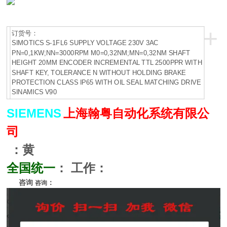
+
订货号：
SIMOTICS S-1FL6 SUPPLY VOLTAGE 230V 3AC
PN=0,1KW;NN=3000RPM M0=0,32NM;MN=0,32NM SHAFT
HEIGHT 20MM ENCODER INCREMENTAL TTL 2500PPR WITH
SHAFT KEY, TOLERANCE N WITHOUT HOLDING BRAKE
PROTECTION CLASS IP65 WITH OIL SEAL MATCHING DRIVE
SINAMICS V90
SIEMENS
上海翰粤自动化系统有限公
司
：黄
全国统一
：
工作：
咨询
：
咨询