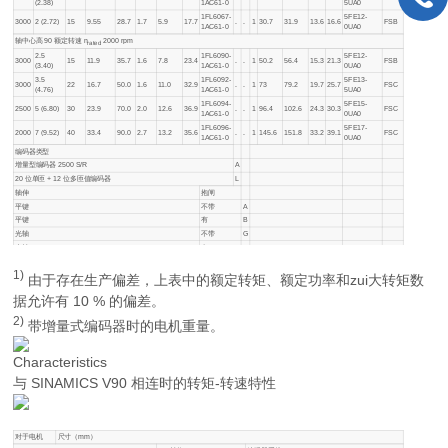
(2.38)
1AC61-0
5UA0
1FL6067-
5FE12-
3000
2 (2.72)
15
9.55
28.7
1.7
5.9
17.7
.
.
1
30.7
31.9
13.6
16.6
FSB
1AC61-0
0UA0
轴中心高 90 额定转速
n
2000 rpm
rated
2.5
1FL6090-
5FE12-
3000
15
11.9
35.7
1.6
7.8
23.4
.
.
1
50.2
56.4
15.3
21.3
FSB
(3.40)
1AC61-0
0UA0
3.5
1FL6092-
5FE13-
3000
22
16.7
50.0
1.6
11.0
32.9
.
.
1
73
79.2
19.7
25.7
FSC
(4.76)
1AC61-0
5UA0
1FL6094-
5FE15-
2500
5 (6.80)
30
23.9
70.0
2.0
12.6
36.9
.
.
1
96.4
102.6
24.3
30.3
FSC
1AC61-0
0UA0
1FL6096-
5FE17-
2000
7 (9.52)
40
33.4
90.0
2.7
13.2
35.6
.
.
1
145.6
151.8
33.2
39.1
FSC
1AC61-0
0UA0
编码器类型
增量型编码器 2500 S/R
A
20 位单匝 + 12 位多匝值编码器
L
轴伸
抱闸
平键
不带
A
平键
有
B
光轴
不带
G
光轴
有
H
1)
由于存在生产偏差，上表中的额定转矩、额定功率和zui大转矩数
据允许有 10 % 的偏差。
2)
带增量式编码器时的电机重量。
Characteristics
与 SINAMICS V90 相连时的转矩-转速特性
对于电机
尺寸（mm）