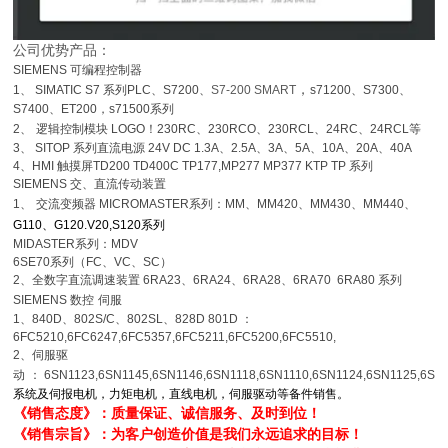
公司优势产品：
SIEMENS
可编程控制器
，
1
、
SIMATIC S7
系列
PLC
、
S7200
、
S7-200 SMART
s71200
、
S7300
、
S7400
、
ET200，s71500系列
2
、
逻辑控制模块
LOGO
！
230RC
、
230RCO
、
230RCL
、
24RC
、
24RCL
等
3
、
SITOP
系列直流电源
24V DC 1.3A
、
2.5A
、
3A
、
5A
、
10A
、
20A
、
40A
4
、
HMI
触摸屏
TD200 TD400C TP177,MP277 MP377 KTP TP 系列
SIEMENS
交、直流传动装置
1
、
交流变频器
MICROMASTER
系列：
MM
、
MM420
、
MM430
、
MM440
、
G110
、
G120.V20,S120系列
MIDASTER
系列：
MDV
6SE70
系列（
FC
、
VC
、
SC
）
2
、全数字直流调速装置
6RA23
、
6RA24
、
6RA28
、
6RA70 6RA80
系列
SIEMENS
数控
伺服
1
、
840D
、
802S/C
、
802SL
、
828D 801D
：
6FC5210,6FC6247,6FC5357,6FC5211,6FC5200,6FC5510,
2
、伺服驱
动
：
6SN1123,6SN1145,6SN1146,6SN1118,6SN1110,6SN1124,6SN1125,6SN
系统及伺报电机，力矩电机，直线电机，伺服驱动等备件销售。
《销售态度》：质量保证、诚信服务、及时到位！
《销售宗旨》：为客户创造价值是我们永远追求的目标！