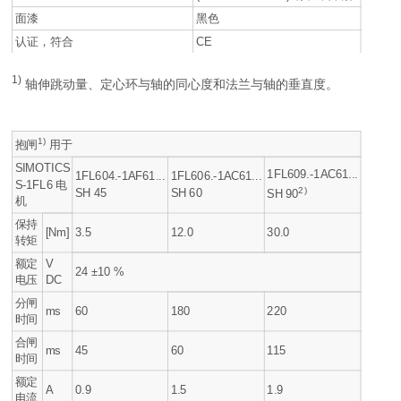
面漆
黑色
认证，符合
CE
1)
轴伸跳动量、定心环与轴的同心度和法兰与轴的垂直度。
1)
抱闸
用于
SIMOTICS
1FL609.-1AC61...
1FL604.-1AF61...
1FL606.-1AC61...
S-1FL6 电
2)
SH 45
SH 60
SH 90
机
保持
[Nm]
3.5
12.0
30.0
转矩
额定
V
24 ±10 %
电压
DC
分闸
ms
60
180
220
时间
合闸
ms
45
60
115
时间
额定
A
0.9
1.5
1.9
电流