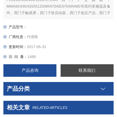
MM440/430/420/G120/6RA70/6ES70/6RA80等系列变频器及备
件。西门子触摸屏，西门子软启动器，西门子低压产品，西门子
数控伺服，西门子传动，西门子楼宇，西门子工控系列模块，在
本公司购买的产品，保证*，假一罚十，质保一年。一年内产品非
产品型号：
人为损坏，可免费维修，
厂商性质：
代理商
更新时间：
2017-05-31
访 问 量：
1488
产品咨询
联系我们
产品分类
相关文章
RELATED ARTICLES