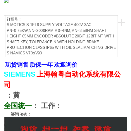
+
订货号：
SIMOTICS S-1FL6 SUPPLY VOLTAGE 400V 3AC
PN=0,75KW;NN=2000RPM M0=4NM;MN=3.58NM SHAFT
HEIGHT 65MM ENCODER ABSOLUTE 20BIT 12BIT MT WITH
SHAFT KEY, TOLERANCE N WITH HOLDING BRAKE
PROTECTION CLASS IP65 WITH OIL SEAL MATCHING DRIVE
SINAMICS V70&V90
现货销售
质保一年
欢迎询价
SIEMENS
上海翰粤自动化系统有限公
司
：黄
全国统一
：
工作：
咨询
：
咨询