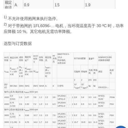
额定
A
0.9
1.5
1.9
电流
1)
不允许使用抱闸来执行急停。
2)
对于带抱闸的 1FL6096-... 电机，当环境温度高于 30 ºC 时，功率
应降额 10 %。其它电机无需功率降额。
选型与订货数据
SIMOTICS S-
zui
zui大
额定转
zui大
堵转
转矩
额定电
1FL6
SINAMICS V90
额定功率
2)
大电
转子转动惯量
重量
转矩
1）
转速
扭矩
常数
流
同步电机
伺服驱动装置
矩
1)
流
1)
自然冷却
M
，
I
，
0
rated
P
，
?
M
，
rated
rated
无抱
带抱
机座
腡 =
腡 =
n
M
无抱闸
带抱闸
类型
T = 100
腡 = 100
max.
max
闸
闸
号
100
100 K
K 时
K 时
K 时
时
J
J
[m]
[m]
-
-
[转/
10
10
kW (hp)
[Nm]
[Nm]
[Nm]
Nm/A
A
A
订货号
kg
kg
分]
6SL3210-...
4
2
4
2
kgm
kgm
轴中心高 45 额定转速
n
3000 rpm
rated
0.4
1FL6042-
5FE10-
4000
1.9
1.27
3.8
1.1
1.2
3.6
.
.
1
2.8
3.4
3.3
4.6
FSAA
(0.54)
1AF61-0
4UA0
0.75
1FL6044-
5FE10-
4000
3.5
2.39
7.2
1.2
2.1
6.3
.
.
1
5.3
5.9
5.1
6.4
FSA
(1.02)
1AF61-0
8UA0
轴中心高 65 额定转速
n
2000 rpm
rated
0.75
1FL6061-
5FE11-
3000
4
3.58
10.7
1.5
2.5
7.5
.
.
1
8.2
9.4
5.6
8.6
FSA
(1.02)
1AC61-0
0UA0
1FL6062-
5FE11-
3000
1 (1.36)
6
4.78
14.3
1.7
3.0
9.0
.
.
1
15.7
16.9
8.3
11.3
FSA
1AC61-0
0UA0
1.5
1FL6064-
5FE11-