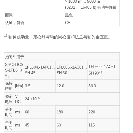
> 1000 m ... 5000 m
(3281 ... 16405 ft) 有功率降额
面漆
黑色
认证，符合
CE
1)
轴伸跳动量、定心环与轴的同心度和法兰与轴的垂直度。
1)
抱闸
用于
SIMOTICS
1FL609.-1AC61...
1FL604.-1AF61...
1FL606.-1AC61...
S-1FL6 电
2)
SH 45
SH 60
SH 90
机
保持
[Nm]
3.5
12.0
30.0
转矩
额定
V
24 ±10 %
电压
DC
分闸
ms
60
180
220
时间
合闸
ms
45
60
115
时间