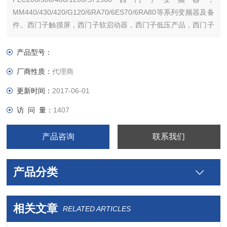
MM440/430/420/G120/6RA70/6ES70/6RA80等系列变频器及备
件。西门子触摸屏，西门子软启动器，西门子低压产品，西门子
数控伺服，西门子传动，西门子楼宇，西门子工控系列模块，在
本公司购买的产品，保证*，假一罚十，质保一年。一年内产品非
产品型号：
人为损坏，可免费维修，
厂商性质：
代理商
更新时间：
2017-06-01
访 问 量：
1407
产品咨询
联系我们
产品分类
相关文章
RELATED ARTICLES