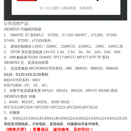
公司优势产品：
SIEMENS
可编程控制器
，
1
、
SIMATIC S7
系列
PLC
、
S7200
、
S7-200 SMART
s71200
、
S7300
、
S7400
、
ET200，s71500系列
2
、
逻辑控制模块
LOGO
！
230RC
、
230RCO
、
230RCL
、
24RC
、
24RCL
等
3
、
SITOP
系列直流电源
24V DC 1.3A
、
2.5A
、
3A
、
5A
、
10A
、
20A
、
40A
4
、
HMI
触摸屏
TD200 TD400C TP177,MP277 MP377 KTP TP 系列
SIEMENS
交、直流传动装置
1
、
交流变频器
MICROMASTER
系列：
MM
、
MM420
、
MM430
、
MM440
、
G110
、
G120.V20,S120系列
MIDASTER
系列：
MDV
6SE70
系列（
FC
、
VC
、
SC
）
2
、全数字直流调速装置
6RA23
、
6RA24
、
6RA28
、
6RA70 6RA80
系列
SIEMENS
数控
伺服
1
、
840D
、
802S/C
、
802SL
、
828D 801D
：
6FC5210,6FC6247,6FC5357,6FC5211,6FC5200,6FC5510,
2
、伺服驱
动
：
6SN1123,6SN1145,6SN1146,6SN1118,6SN1110,6SN1124,6SN1125,6SN
系统及伺报电机，力矩电机，直线电机，伺服驱动等备件销售。
《销售态度》：质量保证、诚信服务、及时到位！