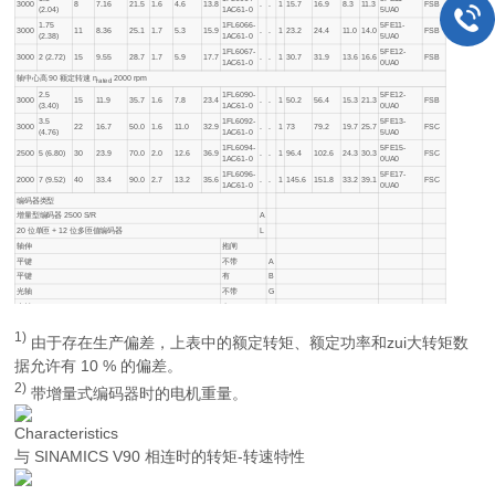
3000
8
7.16
21.5
1.6
4.6
13.8
.
.
1
15.7
16.9
8.3
11.3
FSB
(2.04)
1AC61-0
5UA0
1.75
1FL6066-
5FE11-
3000
11
8.36
25.1
1.7
5.3
15.9
.
.
1
23.2
24.4
11.0
14.0
FSB
(2.38)
1AC61-0
5UA0
1FL6067-
5FE12-
3000
2 (2.72)
15
9.55
28.7
1.7
5.9
17.7
.
.
1
30.7
31.9
13.6
16.6
FSB
1AC61-0
0UA0
轴中心高 90 额定转速
n
2000 rpm
rated
2.5
1FL6090-
5FE12-
3000
15
11.9
35.7
1.6
7.8
23.4
.
.
1
50.2
56.4
15.3
21.3
FSB
(3.40)
1AC61-0
0UA0
3.5
1FL6092-
5FE13-
3000
22
16.7
50.0
1.6
11.0
32.9
.
.
1
73
79.2
19.7
25.7
FSC
(4.76)
1AC61-0
5UA0
1FL6094-
5FE15-
2500
5 (6.80)
30
23.9
70.0
2.0
12.6
36.9
.
.
1
96.4
102.6
24.3
30.3
FSC
1AC61-0
0UA0
1FL6096-
5FE17-
2000
7 (9.52)
40
33.4
90.0
2.7
13.2
35.6
.
.
1
145.6
151.8
33.2
39.1
FSC
1AC61-0
0UA0
编码器类型
增量型编码器 2500 S/R
A
20 位单匝 + 12 位多匝值编码器
L
轴伸
抱闸
平键
不带
A
平键
有
B
光轴
不带
G
光轴
有
H
1)
由于存在生产偏差，上表中的额定转矩、额定功率和zui大转矩数
据允许有 10 % 的偏差。
2)
带增量式编码器时的电机重量。
Characteristics
与 SINAMICS V90 相连时的转矩-转速特性