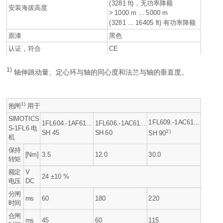
(3281 ft)，无功率降额
安装海拔高度
> 1000 m ... 5000 m
(3281 ... 16405 ft) 有功率降额
面漆
黑色
认证，符合
CE
1)
轴伸跳动量、定心环与轴的同心度和法兰与轴的垂直度。
1)
抱闸
用于
SIMOTICS
1FL609.-1AC61...
1FL604.-1AF61...
1FL606.-1AC61...
S-1FL6 电
2)
SH 45
SH 60
SH 90
机
保持
[Nm]
3.5
12.0
30.0
转矩
额定
V
24 ±10 %
电压
DC
分闸
ms
60
180
220
时间
合闸
ms
45
60
115