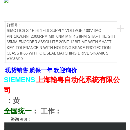
+
订货号：
SIMOTICS S-1FL6-1FL6 SUPPLY VOLTAGE 400V 3AC
PN=1KW;NN=2000RPM M0=6NM;MN=4.78NM SHAFT HEIGHT
65MM ENCODER ABSOLUTE 20BIT 12BIT MT WITH SHAFT
KEY, TOLERANCE N WITH HOLDING BRAKE PROTECTION
CLASS IP65 WITH OIL SEAL MATCHING DRIVE SINAMICS
V70&V90
现货销售
质保一年
欢迎询价
SIEMENS
上海翰粤自动化系统有限公
司
：黄
全国统一
：
工作：
咨询
：
咨询