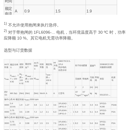
时间
额定
A
0.9
1.5
1.9
电流
1)
不允许使用抱闸来执行急停。
2)
对于带抱闸的 1FL6096-... 电机，当环境温度高于 30 ºC 时，功率
应降额 10 %。其它电机无需功率降额。
选型与订货数据
SIMOTICS S-
zui
zui大
额定转
zui大
堵转
转矩
额定电
1FL6
SINAMICS V90
额定功率
2)
大电
转子转动惯量
重量
转矩
1）
转速
扭矩
常数
流
同步电机
伺服驱动装置
矩
1)
流
1)
自然冷却
M
，
I
，
0
rated
P
，
?
M
，
rated
rated
无抱
带抱
机座
腡 =
腡 =
n
M
无抱闸
带抱闸
类型
T = 100
腡 = 100
max.
max
闸
闸
号
100
100 K
K 时
K 时
K 时
时
J
J
[m]
[m]
-
-
[转/
10
10
kW (hp)
[Nm]
[Nm]
[Nm]
Nm/A
A
A
订货号
kg
kg
分]
6SL3210-...
4
2
4
2
kgm
kgm
轴中心高 45 额定转速
n
3000 rpm
rated
0.4
1FL6042-
5FE10-
4000
1.9
1.27
3.8
1.1
1.2
3.6
.
.
1
2.8
3.4
3.3
4.6
FSAA
(0.54)
1AF61-0
4UA0
0.75
1FL6044-
5FE10-
4000
3.5
2.39
7.2
1.2
2.1
6.3
.
.
1
5.3
5.9
5.1
6.4
FSA
(1.02)
1AF61-0
8UA0
轴中心高 65 额定转速
n
2000 rpm
rated
0.75
1FL6061-
5FE11-
3000
4
3.58
10.7
1.5
2.5
7.5
.
.
1
8.2
9.4
5.6
8.6
FSA
(1.02)
1AC61-0
0UA0
1FL6062-
5FE11-