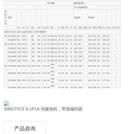
DE 轴伸
编码器系统：
20 位值编码器
电
机
中
类型
无抱闸
带抱闸
心
高
LC
LA
LZ
[N]
LR
T
LG
D
DB
E
QK
GA
F
LB
KB1
KB2
LB
KB1
KB2
KL1
KL2
KL3
KL4
SIMOTICS S-1FL6 自然冷却式，带/不带抱闸
45
1FL6042
90
100
7
80
35
4
10
19
M6×16
30
25
21.5
6
157
100
−
204
147
32
129
60
−
−
1FL6044
90
100
7
80
35
4
10
19
M6×16
30
25
21.5
6
204
147
−
251
194
32
129
60
−
−
65
1FL6061
130
145
9
110
58
6
12
22
M8×16
50
44
25
8
151
92
−
206
147
40
151
60
−
−
1FL6062
130
145
9
110
58
6
12
22
M8×16
50
44
25
8
184
125
−
239
180
40
151
60
−
−
1FL6064
130
145
9
110
58
6
12
22
M8×16
50
44
25
8
184
125
−
239
180
40
151
60
−
−
1FL6066
130
145
9
110
58
6
12
22
M8×16
50
44
25
8
217
158
−
272
213
40
151
60
−
−
1FL6067
130
145
9
110
58
6
12
22
M8×16
50
44
25
8
250
191
−
305
246
40
151
60
−
−
M12
90
1FL6090
180
200
13.5
114.3
80
3
18
35
75
60
38
10
197
135
−
263
201
45
177
60
−
−
×25
M12
1FL6092
180
200
13.5
114.3
80
3
18
35
75
60
38
10
223
161
−
289
227
45
177
60
−
−
×25
M12
1FL6094
180
200
13.5
114.3
80
3
18
35
75
60
38
10
249
187
−
315
253
45
177
60
−
−
×25
M12
1FL6096
180
200
13.5
114.3
80
3
18
35
75
60
38
10
301
239
−
367
305
45
177
60
−
−
×25
SIMOTICS S-1FL6 伺服电机，带值编码器
产品咨询