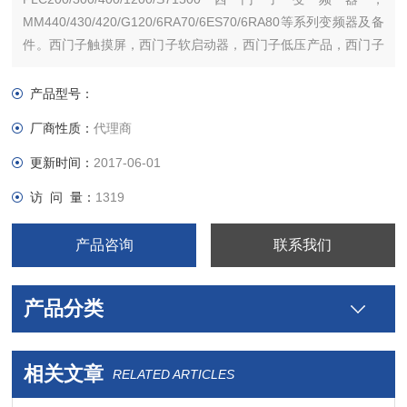
MM440/430/420/G120/6RA70/6ES70/6RA80等系列变频器及备
件。西门子触摸屏，西门子软启动器，西门子低压产品，西门子
数控伺服，西门子传动，西门子楼宇，西门子工控系列模块，在
本公司购买的产品，保证*，假一罚十，质保一年。一年内产品非
产品型号：
人为损坏，可免费维修，
厂商性质：
代理商
更新时间：
2017-06-01
访 问 量：
1319
产品咨询
联系我们
产品分类
相关文章
RELATED ARTICLES