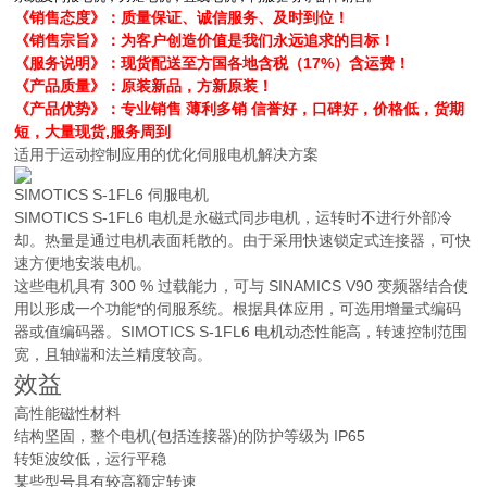
《销售态度》：质量保证、诚信服务、及时到位！
《销售宗旨》：为客户创造价值是我们永远追求的目标！
《服务说明》：现货配送至方国各地含税（17%）含运费！
《产品质量》：原装新品，方新原装！
《产品优势》：专业销售 薄利多销 信誉好，口碑好，价格低，货期
短，大量现货,服务周到
适用于运动控制应用的优化伺服电机解决方案
SIMOTICS S-1FL6 伺服电机
SIMOTICS S-1FL6 电机是永磁式同步电机，运转时不进行外部冷
却。热量是通过电机表面耗散的。由于采用快速锁定式连接器，可快
速方便地安装电机。
这些电机具有 300 % 过载能力，可与 SINAMICS V90 变频器结合使
用以形成一个功能*的伺服系统。根据具体应用，可选用增量式编码
器或值编码器。SIMOTICS S-1FL6 电机动态性能高，转速控制范围
宽，且轴端和法兰精度较高。
效益
高性能磁性材料
结构坚固，整个电机(包括连接器)的防护等级为 IP65
转矩波纹低，运行平稳
某些型号具有较高额定转速