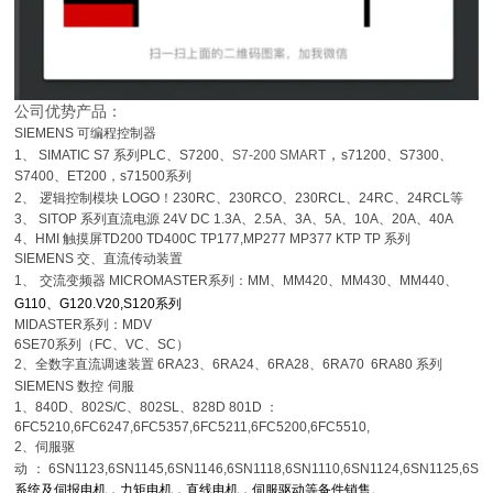
公司优势产品：
SIEMENS
可编程控制器
，
1
、
SIMATIC S7
系列
PLC
、
S7200
、
S7-200 SMART
s71200
、
S7300
、
S7400
、
ET200，s71500系列
2
、
逻辑控制模块
LOGO
！
230RC
、
230RCO
、
230RCL
、
24RC
、
24RCL
等
3
、
SITOP
系列直流电源
24V DC 1.3A
、
2.5A
、
3A
、
5A
、
10A
、
20A
、
40A
4
、
HMI
触摸屏
TD200 TD400C TP177,MP277 MP377 KTP TP 系列
SIEMENS
交、直流传动装置
1
、
交流变频器
MICROMASTER
系列：
MM
、
MM420
、
MM430
、
MM440
、
G110
、
G120.V20,S120系列
MIDASTER
系列：
MDV
6SE70
系列（
FC
、
VC
、
SC
）
2
、全数字直流调速装置
6RA23
、
6RA24
、
6RA28
、
6RA70 6RA80
系列
SIEMENS
数控
伺服
1
、
840D
、
802S/C
、
802SL
、
828D 801D
：
6FC5210,6FC6247,6FC5357,6FC5211,6FC5200,6FC5510,
2
、伺服驱
动
：
6SN1123,6SN1145,6SN1146,6SN1118,6SN1110,6SN1124,6SN1125,6SN
系统及伺报电机，力矩电机，直线电机，伺服驱动等备件销售。