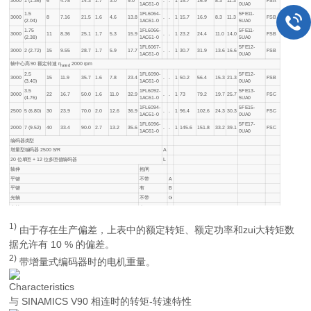
3000
1 (1.36)
6
4.78
14.3
1.7
3.0
9.0
.
.
1
15.7
16.9
8.3
11.3
FSA
1AC61-0
0UA0
1.5
1FL6064-
5FE11-
3000
8
7.16
21.5
1.6
4.6
13.8
.
.
1
15.7
16.9
8.3
11.3
FSB
(2.04)
1AC61-0
5UA0
1.75
1FL6066-
5FE11-
3000
11
8.36
25.1
1.7
5.3
15.9
.
.
1
23.2
24.4
11.0
14.0
FSB
(2.38)
1AC61-0
5UA0
1FL6067-
5FE12-
3000
2 (2.72)
15
9.55
28.7
1.7
5.9
17.7
.
.
1
30.7
31.9
13.6
16.6
FSB
1AC61-0
0UA0
轴中心高 90 额定转速
n
2000 rpm
rated
2.5
1FL6090-
5FE12-
3000
15
11.9
35.7
1.6
7.8
23.4
.
.
1
50.2
56.4
15.3
21.3
FSB
(3.40)
1AC61-0
0UA0
3.5
1FL6092-
5FE13-
3000
22
16.7
50.0
1.6
11.0
32.9
.
.
1
73
79.2
19.7
25.7
FSC
(4.76)
1AC61-0
5UA0
1FL6094-
5FE15-
2500
5 (6.80)
30
23.9
70.0
2.0
12.6
36.9
.
.
1
96.4
102.6
24.3
30.3
FSC
1AC61-0
0UA0
1FL6096-
5FE17-
2000
7 (9.52)
40
33.4
90.0
2.7
13.2
35.6
.
.
1
145.6
151.8
33.2
39.1
FSC
1AC61-0
0UA0
编码器类型
增量型编码器 2500 S/R
A
20 位单匝 + 12 位多匝值编码器
L
轴伸
抱闸
平键
不带
A
平键
有
B
光轴
不带
G
光轴
有
H
1)
由于存在生产偏差，上表中的额定转矩、额定功率和zui大转矩数
据允许有 10 % 的偏差。
2)
带增量式编码器时的电机重量。
Characteristics
与 SINAMICS V90 相连时的转矩-转速特性