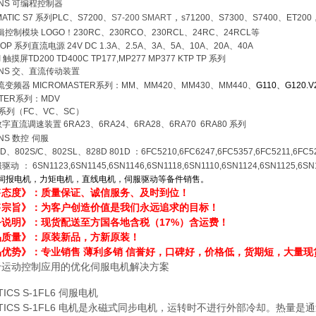
ENS
可编程控制器
，
MATIC S7
系列
PLC
、
S7200
、
S7-200 SMART
s71200
、
S7300
、
S7400
、
ET200
辑控制模块
LOGO
！
230RC
、
230RCO
、
230RCL
、
24RC
、
24RCL
等
TOP
系列直流电源
24V DC 1.3A
、
2.5A
、
3A
、
5A
、
10A
、
20A
、
40A
I
触摸屏
TD200 TD400C TP177,MP277 MP377 KTP TP 系列
ENS
交、直流传动装置
流变频器
MICROMASTER
系列：
MM
、
MM420
、
MM430
、
MM440
、
G110
、
G120.
TER
系列：
MDV
系列（
FC
、
VC
、
SC
）
数字直流调速装置
6RA23
、
6RA24
、
6RA28
、
6RA70 6RA80
系列
ENS
数控
伺服
0D
、
802S/C
、
802SL
、
828D 801D
：
6FC5210,6FC6247,6FC5357,6FC5211,6FC5
服驱动
：
6SN1123,6SN1145,6SN1146,6SN1118,6SN1110,6SN1124,6SN1125,6SN
伺报电机，力矩电机，直线电机，伺服驱动等备件销售。
售态度》：质量保证、诚信服务、及时到位！
售宗旨》：为客户创造价值是我们永远追求的目标！
务说明》：现货配送至方国各地含税（17%）含运费！
品质量》：原装新品，方新原装！
优势》：专业销售 薄利多销 信誉好，口碑好，价格低，货期短，大量现
于运动控制应用的优化伺服电机解决方案
TICS S-1FL6 伺服电机
OTICS S-1FL6 电机是永磁式同步电机，运转时不进行外部冷却。