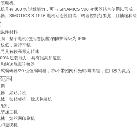
安装电机。
机具有 300 % 过载能力，可与 SINAMICS V90 变频器结合使
器。SIMOTICS S-1FL6 电机动态性能高，转速控制范围宽，且轴端和
益
能磁性材料
固，整个电机(包括连接器)的防护等级为 IP65
波纹低，运行平稳
型号具有较高额定转速
300% 过载能力，具有很高加速度
转和快速脱离连接器
式编码器/20 位值编码器，带/不带抱闸和光轴/导向键，使用极为灵活
范围
应用
机器，如贴片机
机械，如贴标机、枕式包装机
装配机
成型加工机
机械，如丝网印刷机
机和退绕机