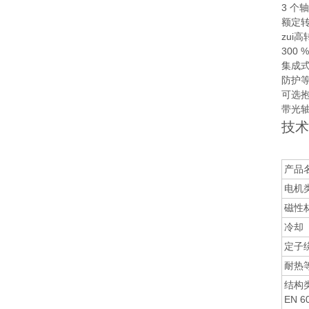
3 个轴
额定转速
zui高
300 
集成式
防护等
可选
带光
技术
产品
电机
磁性
冷却
定子绕
耐热
结构
EN 60