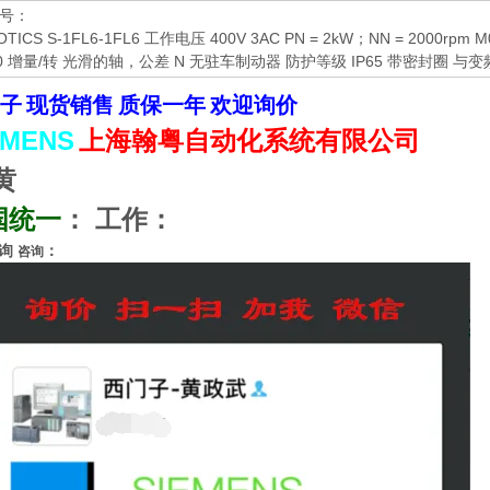
号：
OTICS S-1FL6-1FL6 工作电压 400V 3AC PN = 2kW；NN = 2000rp
00 增量/转 光滑的轴，公差 N 无驻车制动器 防护等级 IP65 带密封圈 与变频器
子
现货销售
质保一年
欢迎询价
EMENS
上海翰粤自动化系统有限公司
黄
国统一
：
工作：
询
：
咨询