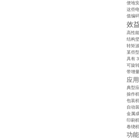
便地
这些电
值编码
效
高性
结构坚
转矩
某些
具有 
可旋
带增量
应用
典型
操作
包装
自动
金属
印刷
卷绕
功能