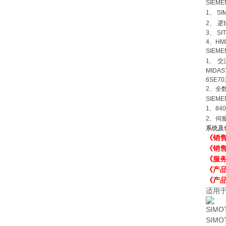
SIEM
1
、
SI
2
、
逻
3
、
SI
4
、
HM
SIEM
1
、
交
MIDAS
6SE70
2
、全
SIEM
1
、
84
2
、伺
系统及
《销
《销
《服
《产
《产品
适用
SIMO
SIM