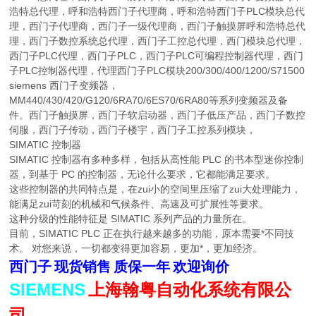
浩特总代理，呼和浩特西门子代理商，呼和浩特西门子PLC模块总代
理，西门子代理商，西门子一级代理商，西门子触摸屏呼和浩特总代
理，西门子数控系统总代理，西门子工控总代理，西门模块总代理，
西门子PLC代理，西门子PLC，西门子PLC可编程控制器代理，西门
子PLC控制器代理，代理西门子PLC模块200/300/400/1200/S71500
siemens 西门子变频器，
MM440/430/420/G120/6RA70/6ES70/6RA80等系列变频器及备
件。西门子触摸屏，西门子软启动器，西门子低压产品，西门子数控
伺服，西门子传动，西门子楼宇，西门子工控系列模块，
SIMATIC 控制器
SIMATIC 控制器有多种多样，包括从高性能 PLC 的书本型迷你控制
器，到基于 PC 的控制器，无论什么要求，它都能满足要求。
这些控制器的共同特点是，在zui小的空间里压缩了zui大处理能力，
能满足zui苛刻的机械和气候条件、高速及可扩展性等要求。
这种分级的性能特征是 SIMATIC 系列产品的力量所在。
目前，SIMATIC PLC 正在执行越来越多的功能，原本需要*不同技
术。 对您来说，一切都变得更加容易，更加*，更加经济。
西门子
现货销售
质保一年
欢迎询价
SIEMENS
上海翰粤自动化系统有限公
司