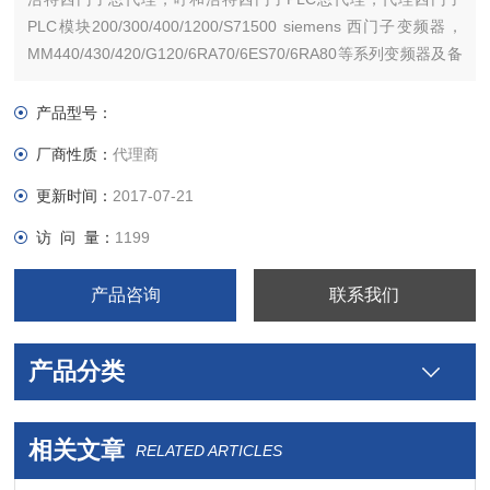
PLC模块200/300/400/1200/S71500 siemens 西门子变频器，
MM440/430/420/G120/6RA70/6ES70/6RA80等系列变频器及备
件。西门子触摸屏，西门子软启动器，西门子低压产品，西门子
数控伺服，西门子传动，西门子楼宇，西门子工控系列模块，
产品型号：
厂商性质：
代理商
更新时间：
2017-07-21
访 问 量：
1199
产品咨询
联系我们
产品分类
相关文章
RELATED ARTICLES