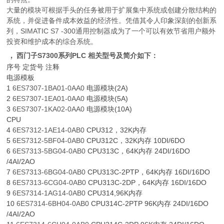
大量的模块可根据手头的任务被用于扩展集中系统或创建分散结构的
系统，并促进备件成本效益的经济性。凭借其令人印象深刻的创新系
列，SIMATIC S7 -300通用控制器成为了一个可以有效节省用户额外
投资和维护成本的综合系统。
，
西门子S7300系列PLC 相关型号及简介如下：
序号 定货号 注释
电源模板
1
6ES7307-1BA01-0AA0
电源模块(2A)
2
6ES7307-1EA01-0AA0
电源模块(5A)
3
6ES7307-1KA02-0AA0
电源模块(10A)
CPU
4
6ES7312-1AE14-0AB0
CPU312，32K内存
5
6ES7312-5BF04-0AB0
CPU312C，32K内存 10DI/6DO
6
6ES7313-5BG04-0AB0
CPU313C，64K内存 24DI/16DO
/4AI/2AO
7
6ES7313-6BG04-0AB0
CPU313C-2PTP，64K内存 16DI/16DO
8
6ES7313-6CG04-0AB0
CPU313C-2DP，64K内存 16DI/16DO
9
6ES7314-1AG14-0AB0
CPU314,96K内存
10
6ES7314-6BH04-0AB0
CPU314C-2PTP 96K内存 24DI/16DO
/4AI/2AO