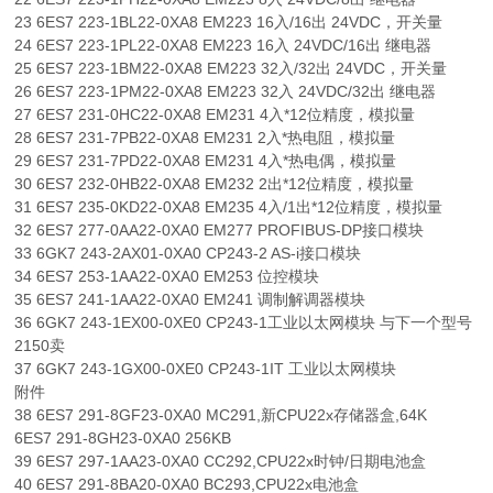
23 6ES7 223-1BL22-0XA8 EM223 16入/16出 24VDC，开关量
24 6ES7 223-1PL22-0XA8 EM223 16入 24VDC/16出 继电器
25 6ES7 223-1BM22-0XA8 EM223 32入/32出 24VDC，开关量
26 6ES7 223-1PM22-0XA8 EM223 32入 24VDC/32出 继电器
27 6ES7 231-0HC22-0XA8 EM231 4入*12位精度，模拟量
28 6ES7 231-7PB22-0XA8 EM231 2入*热电阻，模拟量
29 6ES7 231-7PD22-0XA8 EM231 4入*热电偶，模拟量
30 6ES7 232-0HB22-0XA8 EM232 2出*12位精度，模拟量
31 6ES7 235-0KD22-0XA8 EM235 4入/1出*12位精度，模拟量
32 6ES7 277-0AA22-0XA0 EM277 PROFIBUS-DP接口模块
33 6GK7 243-2AX01-0XA0 CP243-2 AS-i接口模块
34 6ES7 253-1AA22-0XA0 EM253 位控模块
35 6ES7 241-1AA22-0XA0 EM241 调制解调器模块
36 6GK7 243-1EX00-0XE0 CP243-1工业以太网模块 与下一个型号
2150卖
37 6GK7 243-1GX00-0XE0 CP243-1IT 工业以太网模块
附件
38 6ES7 291-8GF23-0XA0 MC291,新CPU22x存储器盒,64K
6ES7 291-8GH23-0XA0 256KB
39 6ES7 297-1AA23-0XA0 CC292,CPU22x时钟/日期电池盒
40 6ES7 291-8BA20-0XA0 BC293,CPU22x电池盒