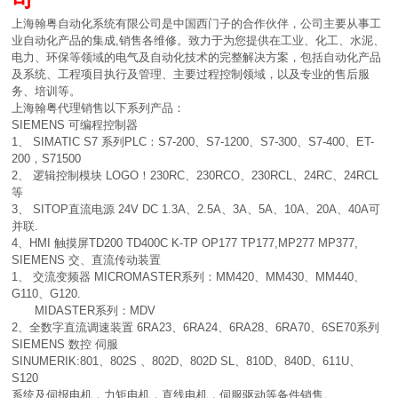
上海翰粤自动化系统有限公司是中国西门子的合作伙伴，公司主要从事工
业自动化产品的集成,销售各维修。致力于为您提供在工业、化工、水泥、
电力、环保等领域的电气及自动化技术的完整解决方案，包括自动化产品
及系统、工程项目执行及管理、主要过程控制领域，以及专业的售后服
务、培训等。
上海翰粤代理销售以下系列产品：
SIEMENS 可编程控制器
1、 SIMATIC S7 系列PLC：S7-200、S7-1200、S7-300、S7-400、ET-
200，S71500
2、 逻辑控制模块 LOGO！230RC、230RCO、230RCL、24RC、24RCL
等
3、 SITOP直流电源 24V DC 1.3A、2.5A、3A、5A、10A、20A、40A可
并联.
4、HMI 触摸屏TD200 TD400C K-TP OP177 TP177,MP277 MP377,
SIEMENS 交、直流传动装置
1、 交流变频器 MICROMASTER系列：MM420、MM430、MM440、
G110、G120.
MIDASTER系列：MDV
2、全数字直流调速装置 6RA23、6RA24、6RA28、6RA70、6SE70系列
SIEMENS 数控 伺服
SINUMERIK:801、802S 、802D、802D SL、810D、840D、611U、
S120
系统及伺报电机，力矩电机，直线电机，伺服驱动等备件销售。