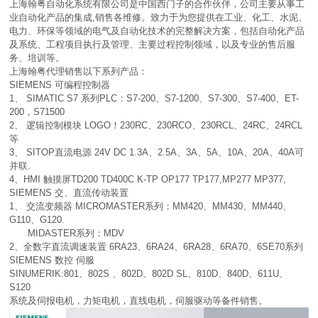
上海翰粤自动化系统有限公司是中国西门子的合作伙伴，公司主要从事工
业自动化产品的集成,销售各维修。致力于为您提供在工业、化工、水泥、
电力、环保等领域的电气及自动化技术的完整解决方案，包括自动化产品
及系统、工程项目执行及管理、主要过程控制领域，以及专业的售后服
务、培训等。
上海翰粤代理销售以下系列产品：
SIEMENS 可编程控制器
1、 SIMATIC S7 系列PLC：S7-200、S7-1200、S7-300、S7-400、ET-
200，S71500
2、 逻辑控制模块 LOGO！230RC、230RCO、230RCL、24RC、24RCL
等
3、 SITOP直流电源 24V DC 1.3A、2.5A、3A、5A、10A、20A、40A可
并联.
4、HMI 触摸屏TD200 TD400C K-TP OP177 TP177,MP277 MP377,
SIEMENS 交、直流传动装置
1、 交流变频器 MICROMASTER系列：MM420、MM430、MM440、
G110、G120.
MIDASTER系列：MDV
2、全数字直流调速装置 6RA23、6RA24、6RA28、6RA70、6SE70系列
SIEMENS 数控 伺服
SINUMERIK:801、802S 、802D、802D SL、810D、840D、611U、
S120
系统及伺报电机，力矩电机，直线电机，伺服驱动等备件销售。