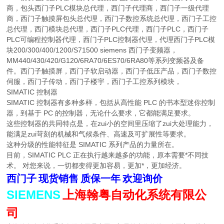
商，
西门子PLC模块总代理，西门子代理商，西门子一级代理
包头
商，西门子触摸屏
总代理，西门子数控系统总代理，西门子工控
包头
总代理，西门模块总代理，西门子PLC代理，西门子PLC，西门子
PLC可编程控制器代理，西门子PLC控制器代理，代理西门子PLC模
块200/300/400/1200/S71500 siemens 西门子变频器，
MM440/430/420/G120/6RA70/6ES70/6RA80等系列变频器及备
件。西门子触摸屏，西门子软启动器，西门子低压产品，西门子数控
伺服，西门子传动，西门子楼宇，西门子工控系列模块，
SIMATIC 控制器
SIMATIC 控制器有多种多样，包括从高性能 PLC 的书本型迷你控制
器，到基于 PC 的控制器，无论什么要求，它都能满足要求。
这些控制器的共同特点是，在zui小的空间里压缩了zui大处理能力，
能满足zui苛刻的机械和气候条件、高速及可扩展性等要求。
这种分级的性能特征是 SIMATIC 系列产品的力量所在。
目前，SIMATIC PLC 正在执行越来越多的功能，原本需要*不同技
术。 对您来说，一切都变得更加容易，更加*，更加经济。
西门子
现货销售
质保一年
欢迎询价
SIEMENS
上海翰粤自动化系统有限公
司