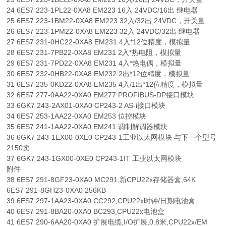
24 6ES7 223-1PL22-0XA8 EM223 16入 24VDC/16出 继电器
25 6ES7 223-1BM22-0XA8 EM223 32入/32出 24VDC，开关量
26 6ES7 223-1PM22-0XA8 EM223 32入 24VDC/32出 继电器
27 6ES7 231-0HC22-0XA8 EM231 4入*12位精度，模拟量
28 6ES7 231-7PB22-0XA8 EM231 2入*热电阻，模拟量
29 6ES7 231-7PD22-0XA8 EM231 4入*热电偶，模拟量
30 6ES7 232-0HB22-0XA8 EM232 2出*12位精度，模拟量
31 6ES7 235-0KD22-0XA8 EM235 4入/1出*12位精度，模拟量
32 6ES7 277-0AA22-0XA0 EM277 PROFIBUS-DP接口模块
33 6GK7 243-2AX01-0XA0 CP243-2 AS-i接口模块
34 6ES7 253-1AA22-0XA0 EM253 位控模块
35 6ES7 241-1AA22-0XA0 EM241 调制解调器模块
36 6GK7 243-1EX00-0XE0 CP243-1工业以太网模块 与下一个型号
2150卖
37 6GK7 243-1GX00-0XE0 CP243-1IT 工业以太网模块
附件
38 6ES7 291-8GF23-0XA0 MC291,新CPU22x存储器盒,64K
6ES7 291-8GH23-0XA0 256KB
39 6ES7 297-1AA23-0XA0 CC292,CPU22x时钟/日期电池盒
40 6ES7 291-8BA20-0XA0 BC293,CPU22x电池盒
41 6ES7 290-6AA20-0XA0 扩展电缆,I/O扩展,0.8米,CPU22x/EM