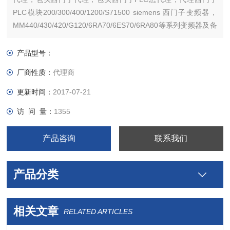
PLC模块200/300/400/1200/S71500 siemens 西门子变频器，
MM440/430/420/G120/6RA70/6ES70/6RA80等系列变频器及备
件。西门子触摸屏，西门子软启动器，西门子低压产品，西门子
数控伺服，西门子传动，西门子楼宇，西门子工控系列模块，
产品型号：
厂商性质：
代理商
更新时间：
2017-07-21
访 问 量：
1355
产品咨询
联系我们
产品分类
相关文章
RELATED ARTICLES