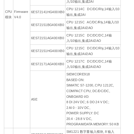
入/10输出,集成2AI
CPU 1214C DC/DC/Rly,14输入/10
CPU
Firmware
6ES72141HG400XB0
输出,集成2AI
模块
V4.0
CPU 1215C AC/DC/Rly,14输入/10
6ES72151BG400XB0
输出,集成2AI/2AO
CPU 1215C DC/DC/DC,14输
6ES72151AG400XB0
入/10输出,集成2AI/2AO
CPU 1215C DC/DC/Rly,14输入/10
6ES72151HG400XB0
输出,集成2AI/2AO
CPU 1217C DC/DC/DC,14输
6ES72171AG400XB0
入/10输出,集成2AI/2AO
SIEMCORE918
BASED ON:
SIMATIC S7-1200, CPU 1212C,
COMPACT CPU, DC/DC/DC,
ONBOARD I/O:
A5E
8 DI 24V DC; 6 DO 24 V DC;
2 AI 0 - 10V DC,
POWER SUPPLY: DC
20.4 - 28.8 V DC,
PROGRAM/DATA MEMORY: 50 KB
SM1221 数字量输入模块, 8 输入