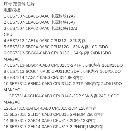
序号 定货号 注释
电源模板
1
6ES7307-1BA01-0AA0
电源模块(2A)
2
6ES7307-1EA01-0AA0
电源模块(5A)
3
6ES7307-1KA02-0AA0
电源模块(10A)
CPU
4
6ES7312-1AE14-0AB0
CPU312，32K内存
5
6ES7312-5BF04-0AB0
CPU312C，32K内存 10DI/6DO
6
6ES7313-5BG04-0AB0
CPU313C，64K内存 24DI/16DO
/4AI/2AO
7
6ES7313-6BG04-0AB0
CPU313C-2PTP，64K内存 16DI/16DO
8
6ES7313-6CG04-0AB0
CPU313C-2DP，64K内存 16DI/16DO
9
6ES7314-1AG14-0AB0
CPU314,96K内存
10
6ES7314-6BH04-0AB0
CPU314C-2PTP 96K内存 24DI/16DO
/4AI/2AO
11
6ES7314-6CH04-0AB0
CPU314C-2DP 96K内存 24DI/16DO
/4AI/2AO
12
6ES7315-2AH14-0AB0
CPU315-2DP, 128K内存
13
6ES7315-2EH14-0AB0
CPU315-2PN/DP, 256K内存
14
6ES7317-2AK14-0AB0
CPU317-2DP,512K内存
15
6ES7317-2EK14-0AB0
CPU317-2 PN/DP,1MB内存