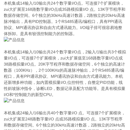
本机集成14输入/10输出共24个数字量I/O点。可连接7个扩展模块，
zui大扩展至168路数字量I/O点或35路模拟量I/O 点。13K字节程序和
数据存储空间。6个独立的30kHz高速计数器，2路独立的20kHz高速
脉冲输出，具有PID控制器。1个RS485通讯/编程口，具有PPI通讯
协议、MPI通讯协议和自由方式通讯能力。I/O端子排可很容易地整
体拆卸。是具有较强控制能力的控制器。
本机集成14输入/10输出共24个数字量I/O点，2输入/1输出共3个模拟
量I/O点，可连接7个扩展模块，zui大扩展值至168路数字量I/O点或
38路模拟量I/O点。20K字节程序和数据存储空间，6个独立的高速计
数器（100KHz），2个100KHz的高速脉冲输出，2个RS485通讯/编
程口，具有PPI通讯协议、MPI通讯协议和自由方式通讯能力。本机
还新增多种功能，如内置模拟量I/O,位控特性，自整定PID功能，线
性斜坡脉冲指令，诊断LED，数据记录及配方功能等。是具有模拟量
I/O和*控制能力的新型CPU。
本机集成24输入/16输出共40个数字量I/O 点。可连接7个扩展模块，
zui大扩展至248路数字量I/O 点或35路模拟量I/O 点。13K字节程序
和数据存储空间。6个独立的30kHz高速计数器，2路独立的20kHz高