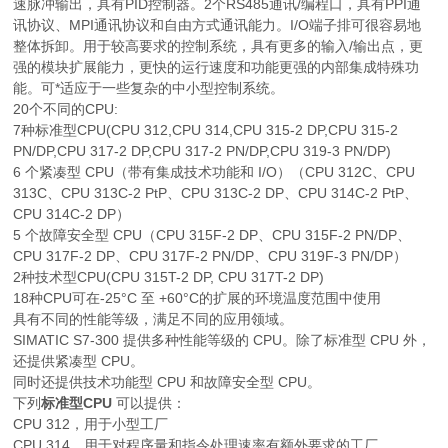
速脉冲输出，具有PID控制器。2个RS485通讯/编程口，具有PPI通
讯协议、MPI通讯协议和自由方式通讯能力。I/O端子排可很容易地
整体拆卸。用于较高要求的控制系统，具有更多的输入/输出点，更
强的模块扩展能力，更快的运行速度和功能更强的内部集成特殊功
能。可*适应于一些复杂的中小型控制系统。
20个不同的CPU:
7种标准型CPU(CPU 312,CPU 314,CPU 315-2 DP,CPU 315-2
PN/DP,CPU 317-2 DP,CPU 317-2 PN/DP,CPU 319-3 PN/DP)
6 个紧凑型 CPU（带有集成技术功能和 I/O）（CPU 312C、CPU
313C、CPU 313C-2 PtP、CPU 313C-2 DP、CPU 314C-2 PtP、
CPU 314C-2 DP）
5 个故障安全型 CPU（CPU 315F-2 DP、CPU 315F-2 PN/DP、
CPU 317F-2 DP、CPU 317F-2 PN/DP、CPU 319F-3 PN/DP）
2种技术型CPU(CPU 315T-2 DP, CPU 317T-2 DP)
18种CPU可在-25°C 至 +60°C的扩展的环境温度范围中使用
具有不同的性能等级，满足不同的应用领域。
SIMATIC S7-300 提供多种性能等级的 CPU。除了标准型 CPU 外，
还提供紧凑型 CPU。
同时还提供技术功能型 CPU 和故障安全型 CPU。
下列
标准型CPU
可以提供：
CPU 312，用于小型工厂
CPU 314，用于对程序量和指令处理速率有额外要求的工厂