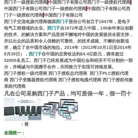
西门子一级授权代理商
|
中国西门子有限公司西门子一级授权代理商
|
中国西门子有限公司西门子一级授权代理商
|
中国西门子有限公司西
门子一级授权代理商
|
中国西门子有限公司
西门子交流电源代理商
德国
西门子
股份公司创立于1847年，是电子
电气工程领域的企业。
西门子
自1872年进入中国，140余年来以创新
的技术、的解决方案和产品坚持不懈地对中国的发展提供全面支持，
并以出众的品质和令人信赖的可靠性、的技术成就、不懈的创新追
求，确立了在中国市场的地位。2014年（2013年10月1日至2014年
9月30日），
西门子
在中国的总营收达到64.4亿欧元，拥有超过
32000名员工。西门子已经发展成为中国社会和经济不可分割的一部
分，并竭诚与中国携手合作，共同致力于实现可持续发展。
西门子授权一级代理商
西门子授权总代理商
西门子PLC授权代理
商
西门子变频器授权代理商
西门子授权电缆代理商
西门子授权伺服
系统代理商
凡在公司采购西门子产品，均可质保一年，假一罚十
：黄
全国统一
：