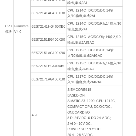
输出,集成2AI
CPU 1214C DC/DC/DC,14输
6ES72141AG400XB0
入/10输出,集成2AI
CPU 1214C DC/DC/Rly,14输入/10
CPU
Firmware
6ES72141HG400XB0
输出,集成2AI
模块
V4.0
CPU 1215C AC/DC/Rly,14输入/10
6ES72151BG400XB0
输出,集成2AI/2AO
CPU 1215C DC/DC/DC,14输
6ES72151AG400XB0
入/10输出,集成2AI/2AO
CPU 1215C DC/DC/Rly,14输入/10
6ES72151HG400XB0
输出,集成2AI/2AO
CPU 1217C DC/DC/DC,14输
6ES72171AG400XB0
入/10输出,集成2AI/2AO
SIEMCORE918
BASED ON:
SIMATIC S7-1200, CPU 1212C,
COMPACT CPU, DC/DC/DC,
ONBOARD I/O:
A5E
8 DI 24V DC; 6 DO 24 V DC;
2 AI 0 - 10V DC,
POWER SUPPLY: DC
20.4 - 28.8 V DC,