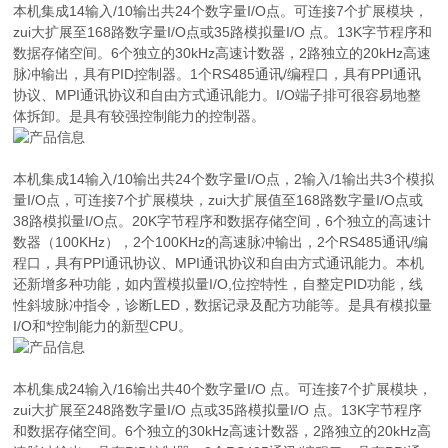
本机集成14输入/10输出共24个数字量I/O点。可连接7个扩展模块，
zui大扩展至168路数字量I/O点或35路模拟量I/O 点。13K字节程序和
数据存储空间。6个独立的30kHz高速计数器，2路独立的20kHz高速
脉冲输出，具有PID控制器。1个RS485通讯/编程口，具有PPI通讯
协议、MPI通讯协议和自由方式通讯能力。I/O端子排可很容易地整
体拆卸。是具有较强控制能力的控制器。
本机集成14输入/10输出共24个数字量I/O点，2输入/1输出共3个模拟
量I/O点，可连接7个扩展模块，zui大扩展值至168路数字量I/O点或
38路模拟量I/O点。20K字节程序和数据存储空间，6个独立的高速计
数器（100KHz），2个100KHz的高速脉冲输出，2个RS485通讯/编
程口，具有PPI通讯协议、MPI通讯协议和自由方式通讯能力。本机
还新增多种功能，如内置模拟量I/O,位控特性，自整定PID功能，线
性斜坡脉冲指令，诊断LED，数据记录及配方功能等。是具有模拟量
I/O和*控制能力的新型CPU。
本机集成24输入/16输出共40个数字量I/O 点。可连接7个扩展模块，
zui大扩展至248路数字量I/O 点或35路模拟量I/O 点。13K字节程序
和数据存储空间。6个独立的30kHz高速计数器，2路独立的20kHz高