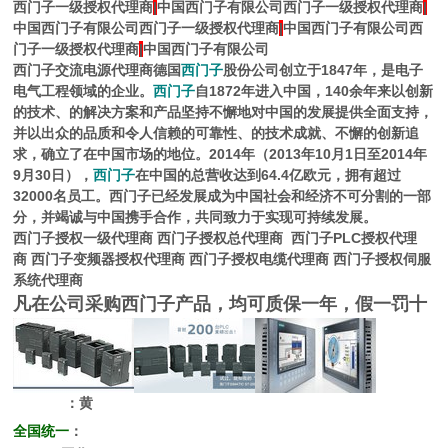
西门子一级授权代理商
|
中国西门子有限公司西门子一级授权代理商
|
中国西门子有限公司西门子一级授权代理商
|
中国西门子有限公司西
门子一级授权代理商
|
中国西门子有限公司
西门子交流电源代理商
德国
西门子
股份公司创立于1847年，是电子
电气工程领域的企业。
西门子
自1872年进入中国，140余年来以创新
的技术、的解决方案和产品坚持不懈地对中国的发展提供全面支持，
并以出众的品质和令人信赖的可靠性、的技术成就、不懈的创新追
求，确立了在中国市场的地位。2014年（2013年10月1日至2014年
9月30日），
西门子
在中国的总营收达到64.4亿欧元，拥有超过
32000名员工。西门子已经发展成为中国社会和经济不可分割的一部
分，并竭诚与中国携手合作，共同致力于实现可持续发展。
西门子授权一级代理商
西门子授权总代理商
西门子PLC授权代理
商
西门子变频器授权代理商
西门子授权电缆代理商
西门子授权伺服
系统代理商
凡在公司采购西门子产品，均可质保一年，假一罚十
：黄
全国统一
：