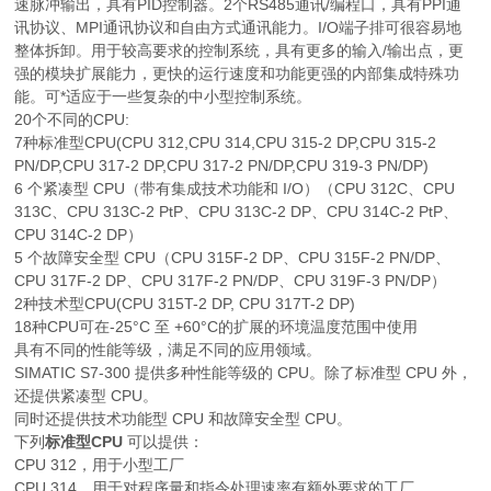
速脉冲输出，具有PID控制器。2个RS485通讯/编程口，具有PPI通
讯协议、MPI通讯协议和自由方式通讯能力。I/O端子排可很容易地
整体拆卸。用于较高要求的控制系统，具有更多的输入/输出点，更
强的模块扩展能力，更快的运行速度和功能更强的内部集成特殊功
能。可*适应于一些复杂的中小型控制系统。
20个不同的CPU:
7种标准型CPU(CPU 312,CPU 314,CPU 315-2 DP,CPU 315-2
PN/DP,CPU 317-2 DP,CPU 317-2 PN/DP,CPU 319-3 PN/DP)
6 个紧凑型 CPU（带有集成技术功能和 I/O）（CPU 312C、CPU
313C、CPU 313C-2 PtP、CPU 313C-2 DP、CPU 314C-2 PtP、
CPU 314C-2 DP）
5 个故障安全型 CPU（CPU 315F-2 DP、CPU 315F-2 PN/DP、
CPU 317F-2 DP、CPU 317F-2 PN/DP、CPU 319F-3 PN/DP）
2种技术型CPU(CPU 315T-2 DP, CPU 317T-2 DP)
18种CPU可在-25°C 至 +60°C的扩展的环境温度范围中使用
具有不同的性能等级，满足不同的应用领域。
SIMATIC S7-300 提供多种性能等级的 CPU。除了标准型 CPU 外，
还提供紧凑型 CPU。
同时还提供技术功能型 CPU 和故障安全型 CPU。
下列
标准型CPU
可以提供：
CPU 312，用于小型工厂
CPU 314，用于对程序量和指令处理速率有额外要求的工厂