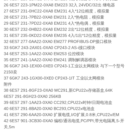
26 6ES7 223-1PM22-0XA8 EM223 32入 24VDC/32出 继电器
27 6ES7 231-0HC22-0XA8 EM231 4入*12位精度，模拟量
28 6ES7 231-7PB22-0XA8 EM231 2入*热电阻，模拟量
29 6ES7 231-7PD22-0XA8 EM231 4入*热电偶，模拟量
30 6ES7 232-0HB22-0XA8 EM232 2出*12位精度，模拟量
31 6ES7 235-0KD22-0XA8 EM235 4入/1出*12位精度，模拟量
32 6ES7 277-0AA22-0XA0 EM277 PROFIBUS-DP接口模块
33 6GK7 243-2AX01-0XA0 CP243-2 AS-i接口模块
34 6ES7 253-1AA22-0XA0 EM253 位控模块
35 6ES7 241-1AA22-0XA0 EM241 调制解调器模块
36 6GK7 243-1EX00-0XE0 CP243-1工业以太网模块 与下一个型号
2150卖
37 6GK7 243-1GX00-0XE0 CP243-1IT 工业以太网模块
附件
38 6ES7 291-8GF23-0XA0 MC291,新CPU22x存储器盒,64K
6ES7 291-8GH23-0XA0 256KB
39 6ES7 297-1AA23-0XA0 CC292,CPU22x时钟/日期电池盒
40 6ES7 291-8BA20-0XA0 BC293,CPU22x电池盒
41 6ES7 290-6AA20-0XA0 扩展电缆,I/O扩展,0.8米,CPU22x/EM
42 6ES7 901-3CB30-0XA0 编程/通讯电缆,PC/PPI,带光电隔离,5-开
关,5m