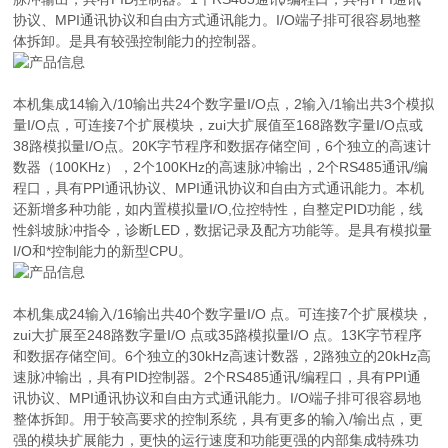
协议、MPI通讯协议和自由方式通讯能力。I/O端子排可很容易地整
体拆卸。是具有较强控制能力的控制器。
本机集成14输入/10输出共24个数字量I/O点，2输入/1输出共3个模拟
量I/O点，可连接7个扩展模块，zui大扩展值至168路数字量I/O点或
38路模拟量I/O点。20K字节程序和数据存储空间，6个独立的高速计
数器（100KHz），2个100KHz的高速脉冲输出，2个RS485通讯/编
程口，具有PPI通讯协议、MPI通讯协议和自由方式通讯能力。本机
还新增多种功能，如内置模拟量I/O,位控特性，自整定PID功能，线
性斜坡脉冲指令，诊断LED，数据记录及配方功能等。是具有模拟量
I/O和*控制能力的新型CPU。
本机集成24输入/16输出共40个数字量I/O 点。可连接7个扩展模块，
zui大扩展至248路数字量I/O 点或35路模拟量I/O 点。13K字节程序
和数据存储空间。6个独立的30kHz高速计数器，2路独立的20kHz高
速脉冲输出，具有PID控制器。2个RS485通讯/编程口，具有PPI通
讯协议、MPI通讯协议和自由方式通讯能力。I/O端子排可很容易地
整体拆卸。用于较高要求的控制系统，具有更多的输入/输出点，更
强的模块扩展能力，更快的运行速度和功能更强的内部集成特殊功