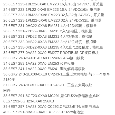
23 6ES7 223-1BL22-0XA8 EM223 16入/16出 24VDC，开关量
24 6ES7 223-1PL22-0XA8 EM223 16入 24VDC/16出 继电器
25 6ES7 223-1BM22-0XA8 EM223 32入/32出 24VDC，开关量
26 6ES7 223-1PM22-0XA8 EM223 32入 24VDC/32出 继电器
27 6ES7 231-0HC22-0XA8 EM231 4入*12位精度，模拟量
28 6ES7 231-7PB22-0XA8 EM231 2入*热电阻，模拟量
29 6ES7 231-7PD22-0XA8 EM231 4入*热电偶，模拟量
30 6ES7 232-0HB22-0XA8 EM232 2出*12位精度，模拟量
31 6ES7 235-0KD22-0XA8 EM235 4入/1出*12位精度，模拟量
32 6ES7 277-0AA22-0XA0 EM277 PROFIBUS-DP接口模块
33 6GK7 243-2AX01-0XA0 CP243-2 AS-i接口模块
34 6ES7 253-1AA22-0XA0 EM253 位控模块
35 6ES7 241-1AA22-0XA0 EM241 调制解调器模块
36 6GK7 243-1EX00-0XE0 CP243-1工业以太网模块 与下一个型号
2150卖
37 6GK7 243-1GX00-0XE0 CP243-1IT 工业以太网模块
附件
38 6ES7 291-8GF23-0XA0 MC291,新CPU22x存储器盒,64K
6ES7 291-8GH23-0XA0 256KB
39 6ES7 297-1AA23-0XA0 CC292,CPU22x时钟/日期电池盒
40 6ES7 291-8BA20-0XA0 BC293,CPU22x电池盒