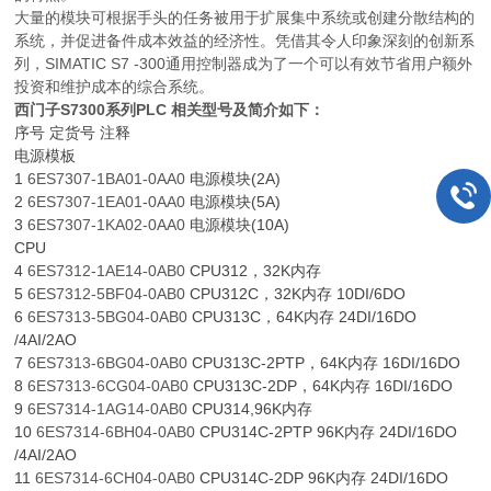
大量的模块可根据手头的任务被用于扩展集中系统或创建分散结构的
系统，并促进备件成本效益的经济性。凭借其令人印象深刻的创新系
列，SIMATIC S7 -300通用控制器成为了一个可以有效节省用户额外
投资和维护成本的综合系统。
西门子S7300系列PLC 相关型号及简介如下：
序号 定货号 注释
电源模板
1
6ES7307-1BA01-0AA0
电源模块(2A)
2
6ES7307-1EA01-0AA0
电源模块(5A)
3
6ES7307-1KA02-0AA0
电源模块(10A)
CPU
4
6ES7312-1AE14-0AB0
CPU312，32K内存
5
6ES7312-5BF04-0AB0
CPU312C，32K内存 10DI/6DO
6
6ES7313-5BG04-0AB0
CPU313C，64K内存 24DI/16DO
/4AI/2AO
7
6ES7313-6BG04-0AB0
CPU313C-2PTP，64K内存 16DI/16DO
8
6ES7313-6CG04-0AB0
CPU313C-2DP，64K内存 16DI/16DO
9
6ES7314-1AG14-0AB0
CPU314,96K内存
10
6ES7314-6BH04-0AB0
CPU314C-2PTP 96K内存 24DI/16DO
/4AI/2AO
11
6ES7314-6CH04-0AB0
CPU314C-2DP 96K内存 24DI/16DO