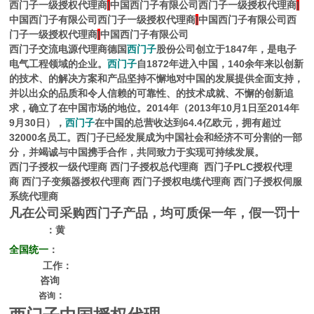
西门子一级授权代理商
|
中国西门子有限公司西门子一级授权代理商
|
中国西门子有限公司西门子一级授权代理商
|
中国西门子有限公司西
门子一级授权代理商
|
中国西门子有限公司
西门子交流电源代理商
德国
西门子
股份公司创立于1847年，是电子
电气工程领域的企业。
西门子
自1872年进入中国，140余年来以创新
的技术、的解决方案和产品坚持不懈地对中国的发展提供全面支持，
并以出众的品质和令人信赖的可靠性、的技术成就、不懈的创新追
求，确立了在中国市场的地位。2014年（2013年10月1日至2014年
9月30日），
西门子
在中国的总营收达到64.4亿欧元，拥有超过
32000名员工。西门子已经发展成为中国社会和经济不可分割的一部
分，并竭诚与中国携手合作，共同致力于实现可持续发展。
西门子授权一级代理商
西门子授权总代理商
西门子PLC授权代理
商
西门子变频器授权代理商
西门子授权电缆代理商
西门子授权伺服
系统代理商
凡在公司采购西门子产品，均可质保一年，假一罚十
：黄
全国统一
：
工作：
咨询
：
咨询