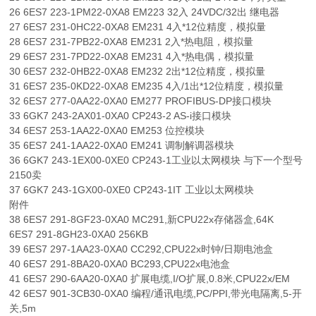
26 6ES7 223-1PM22-0XA8 EM223 32入 24VDC/32出 继电器
27 6ES7 231-0HC22-0XA8 EM231 4入*12位精度，模拟量
28 6ES7 231-7PB22-0XA8 EM231 2入*热电阻，模拟量
29 6ES7 231-7PD22-0XA8 EM231 4入*热电偶，模拟量
30 6ES7 232-0HB22-0XA8 EM232 2出*12位精度，模拟量
31 6ES7 235-0KD22-0XA8 EM235 4入/1出*12位精度，模拟量
32 6ES7 277-0AA22-0XA0 EM277 PROFIBUS-DP接口模块
33 6GK7 243-2AX01-0XA0 CP243-2 AS-i接口模块
34 6ES7 253-1AA22-0XA0 EM253 位控模块
35 6ES7 241-1AA22-0XA0 EM241 调制解调器模块
36 6GK7 243-1EX00-0XE0 CP243-1工业以太网模块 与下一个型号
2150卖
37 6GK7 243-1GX00-0XE0 CP243-1IT 工业以太网模块
附件
38 6ES7 291-8GF23-0XA0 MC291,新CPU22x存储器盒,64K
6ES7 291-8GH23-0XA0 256KB
39 6ES7 297-1AA23-0XA0 CC292,CPU22x时钟/日期电池盒
40 6ES7 291-8BA20-0XA0 BC293,CPU22x电池盒
41 6ES7 290-6AA20-0XA0 扩展电缆,I/O扩展,0.8米,CPU22x/EM
42 6ES7 901-3CB30-0XA0 编程/通讯电缆,PC/PPI,带光电隔离,5-开
关,5m