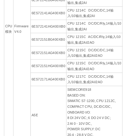
输出,集成2AI
CPU 1214C DC/DC/DC,14输
6ES72141AG400XB0
入/10输出,集成2AI
CPU 1214C DC/DC/Rly,14输入/10
CPU
Firmware
6ES72141HG400XB0
输出,集成2AI
模块
V4.0
CPU 1215C AC/DC/Rly,14输入/10
6ES72151BG400XB0
输出,集成2AI/2AO
CPU 1215C DC/DC/DC,14输
6ES72151AG400XB0
入/10输出,集成2AI/2AO
CPU 1215C DC/DC/Rly,14输入/10
6ES72151HG400XB0
输出,集成2AI/2AO
CPU 1217C DC/DC/DC,14输
6ES72171AG400XB0
入/10输出,集成2AI/2AO
SIEMCORE918
BASED ON:
SIMATIC S7-1200, CPU 1212C,
COMPACT CPU, DC/DC/DC,
ONBOARD I/O:
A5E
8 DI 24V DC; 6 DO 24 V DC;
2 AI 0 - 10V DC,
POWER SUPPLY: DC
20.4 - 28.8 V DC,