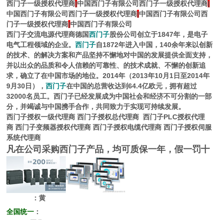
西门子一级授权代理商
|
中国西门子有限公司西门子一级授权代理商
|
中国西门子有限公司西门子一级授权代理商
|
中国西门子有限公司西
门子一级授权代理商
|
中国西门子有限公司
西门子交流电源代理商
德国
西门子
股份公司创立于1847年，是电子
电气工程领域的企业。
西门子
自1872年进入中国，140余年来以创新
的技术、的解决方案和产品坚持不懈地对中国的发展提供全面支持，
并以出众的品质和令人信赖的可靠性、的技术成就、不懈的创新追
求，确立了在中国市场的地位。2014年（2013年10月1日至2014年
9月30日），
西门子
在中国的总营收达到64.4亿欧元，拥有超过
32000名员工。西门子已经发展成为中国社会和经济不可分割的一部
分，并竭诚与中国携手合作，共同致力于实现可持续发展。
西门子授权一级代理商
西门子授权总代理商
西门子PLC授权代理
商
西门子变频器授权代理商
西门子授权电缆代理商
西门子授权伺服
系统代理商
凡在公司采购西门子产品，均可质保一年，假一罚十
：黄
全国统一
：