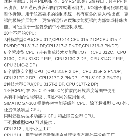
速脉冲输出，具有PID控制器。2个RS485通讯/编程口，具有PPI通
讯协议、MPI通讯协议和自由方式通讯能力。I/O端子排可很容易地
整体拆卸。用于较高要求的控制系统，具有更多的输入/输出点，更
强的模块扩展能力，更快的运行速度和功能更强的内部集成特殊功
能。可*适应于一些复杂的中小型控制系统。
20个不同的CPU:
7种标准型CPU(CPU 312,CPU 314,CPU 315-2 DP,CPU 315-2
PN/DP,CPU 317-2 DP,CPU 317-2 PN/DP,CPU 319-3 PN/DP)
6 个紧凑型 CPU（带有集成技术功能和 I/O）（CPU 312C、CPU
313C、CPU 313C-2 PtP、CPU 313C-2 DP、CPU 314C-2 PtP、
CPU 314C-2 DP）
5 个故障安全型 CPU（CPU 315F-2 DP、CPU 315F-2 PN/DP、
CPU 317F-2 DP、CPU 317F-2 PN/DP、CPU 319F-3 PN/DP）
2种技术型CPU(CPU 315T-2 DP, CPU 317T-2 DP)
18种CPU可在-25°C 至 +60°C的扩展的环境温度范围中使用
具有不同的性能等级，满足不同的应用领域。
SIMATIC S7-300 提供多种性能等级的 CPU。除了标准型 CPU 外，
还提供紧凑型 CPU。
同时还提供技术功能型 CPU 和故障安全型 CPU。
下列
标准型CPU
可以提供：
CPU 312，用于小型工厂
CPU 314，用于对程序量和指令处理速率有额外要求的工厂