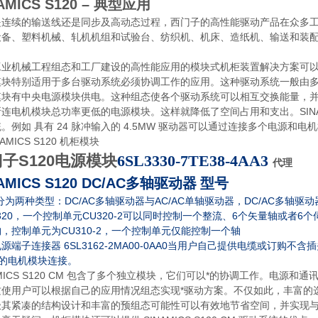
AMICS S120 – 典型应用
是连续的输送线还是同步及高动态过程，西门子的高性能驱动产品在众多
设备、塑料机械、轧机机组和试验台、纺织机、机床、造纸机、输送和装
业机械工程组态和工厂建设的高性能应用的模块式机柜装置解决方案可以配备 S
模块特别适用于多台驱动系统必须协调工作的应用。这种驱动系统一般由多
模块有中央电源模块供电。这种组态使各个驱动系统可以相互交换能量，并
连电机模块总功率更低的电源模块。这样就降低了空间占用和支出。SINAMI
。例如 具有 24 脉冲输入的 4.5MW 驱动器可以通过连接多个电源和电
子S120电源模块
6SL3330-7TE38-4AA3
代理
AMICS S120 DC/AC
多轴驱动器 型号
DC/AC
AC/AC
DC/AC
分为两种类型：
多轴驱动器与
单轴驱动器，
多轴驱动
320
CU320-2
6
6
，一个控制单元
可以同时控制一个整流、
个矢量轴或者
个
CU310-2
构，控制单元为
，一个控制单元仅能控制一个轴
6SL3162-2MA00-0AA0
电源端子连接器
当用户自己提供电缆或订购不含插
的电机模块连接。
AMICS S120 CM 包含了多个独立模块，它们可以*的协调工作。电
这使用户可以根据自己的应用情况组态实现*驱动方案。不仅如此，丰富的
极其紧凑的结构设计和丰富的预组态可能性可以有效地节省空间，并实现与