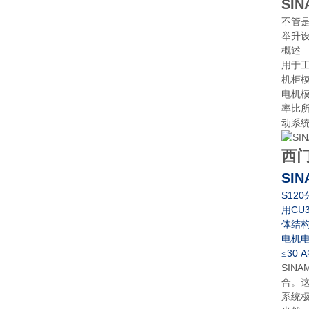
SIN
不管
举升
概述
用于工
机柜
电机
率比所
动系统
西门
SIN
S120
CU
用
体结
电机
30 A
≤
SIN
合。
系统