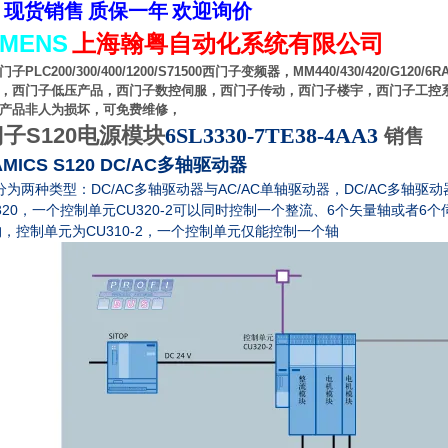
现货销售
质保一年
欢迎询价
EMENS
上海翰粤自动化系统有限公司
门子
PLC200/300/400/1200/S71500
西门子变频器，
MM440/430/420/G120/6R
，西门子低压产品，西门子数控伺服，西门子传动，西门子楼宇，西门子工控
产品非人为损坏，可免费维修，
子S120电源模块
6SL3330-7TE38-4AA3
销售
AMICS S120 DC/AC
多轴驱动器
DC/AC
AC/AC
DC/AC
分为两种类型：
多轴驱动器与
单轴驱动器，
多轴驱动
320
CU320-2
6
6
，一个控制单元
可以同时控制一个整流、
个矢量轴或者
个
CU310-2
构，控制单元为
，一个控制单元仅能控制一个轴