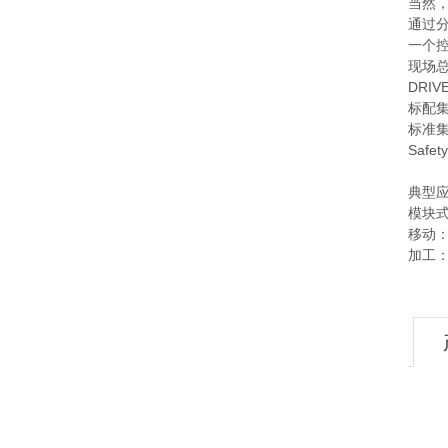
当然，
通过
一个控
现场
DRI
标配集
标准集
Safe
典型
模块式
移动
加工