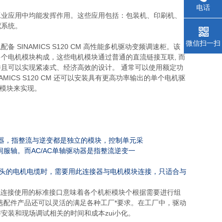
电话
工业应用中均能发挥作用。这些应用包括：包装机、印刷机、
配系统。
微信扫一扫
INAMICS S120 CM 高性能多机驱动变频调速柜。该
个电机模块构成，这些电机模块通过普通的直流链接互联, 而
且可以实现紧凑式、经济高效的设计。 通常可以使用额定功
CS S120 CM 还可以安装具有更高功率输出的单个电机驱
机模块来实现。
器，指整流与逆变都是独立的模块，控制单元采
AC/AC
伺服轴。而
单轴驱动器是指整流逆变一
头的电机电缆时，需要用此连接器与电机模块连接，只适合与
源和通讯连接使用的标准接口意味着各个机柜模块个根据需要进行组
选配件产品还可以灵活的满足各种工厂*要求。在工厂中，驱动
安装和现场调试相关的时间和成本zui小化。