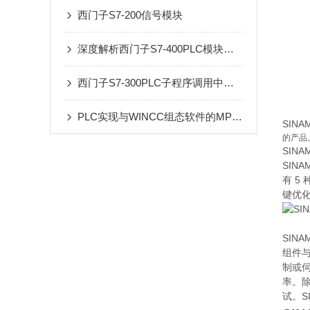
西门子S7-200信号模块
深度解析西门子S7-400PLC模块从CPU核心到分布式I/O的架构逻辑与选型策略
西门子S7-300PLC子程序调用中的参数传递
PLC实现与WINCC组态软件的MPI通讯的方法
SINA
的产品
SINA
SIN
有 5
键优化
SIN
组件
制或伺
率。
试。S