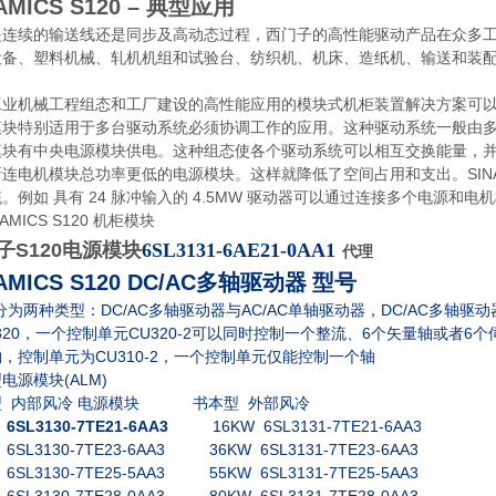
AMICS S120 – 典型应用
是连续的输送线还是同步及高动态过程，西门子的高性能驱动产品在众多
设备、塑料机械、轧机机组和试验台、纺织机、机床、造纸机、输送和装
业机械工程组态和工厂建设的高性能应用的模块式机柜装置解决方案可以配备 S
模块特别适用于多台驱动系统必须协调工作的应用。这种驱动系统一般由多
模块有中央电源模块供电。这种组态使各个驱动系统可以相互交换能量，并
连电机模块总功率更低的电源模块。这样就降低了空间占用和支出。SINAMI
。例如 具有 24 脉冲输入的 4.5MW 驱动器可以通过连接多个电源和电
子S120电源模块
6SL3131-6AE21-0AA1
代理
AMICS S120 DC/AC
多轴驱动器 型号
DC/AC
AC/AC
DC/AC
分为两种类型：
多轴驱动器与
单轴驱动器，
多轴驱动
320
CU320-2
6
6
，一个控制单元
可以同时控制一个整流、
个矢量轴或者
个
CU310-2
构，控制单元为
，一个控制单元仅能控制一个轴
(ALM)
型电源模块
型
内部风冷
电源模块
书本型
外部风冷
W
6SL3130-7TE21-6AA3
16KW 6SL3131-7TE21-6AA3
 6SL3130-7TE23-6AA3 36KW 6SL3131-7TE23-6AA3
 6SL3130-7TE25-5AA3 55KW 6SL3131-7TE25-5AA3