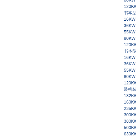
80KW
120K
书本
16KW
36KW
55KW
80KW
120K
书本
16KW
36KW
55KW
80KW
120K
装机
132K
160K
235K
300K
380K
500K
630K