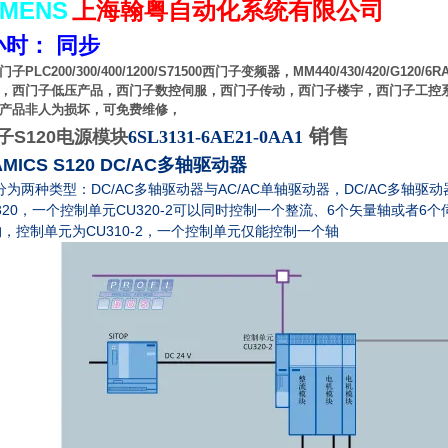
EMENS
上海翰粤自动化系统有限公司
小时： 同步
门子
PLC200/300/400/1200/S71500
西门子变频器，
MM440/430/420/G120/6R
，西门子低压产品，西门子数控伺服，西门子传动，西门子楼宇，西门子工控
产品非人为损坏，可免费维修，
销售
子S120电源模块
6SL3131-6AE21-0AA1
AMICS S120 DC/AC
多轴驱动器
DC/AC
AC/AC
DC/AC
分为两种类型：
多轴驱动器与
单轴驱动器，
多轴驱动
320
CU320-2
6
6
，一个控制单元
可以同时控制一个整流、
个矢量轴或者
个
CU310-2
构，控制单元为
，一个控制单元仅能控制一个轴