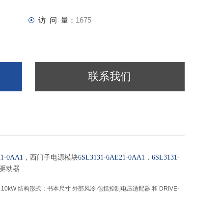
访 问 量：
1675
联系我们
，西门子电源模块
，
21-0AA1
6SL3131-6AE21-0AA1
6SL3131-
轴驱动器
V DC，17A，10kW 结构形式：书本尺寸 外部风冷 包括控制电压适配器 和 DRIVE-