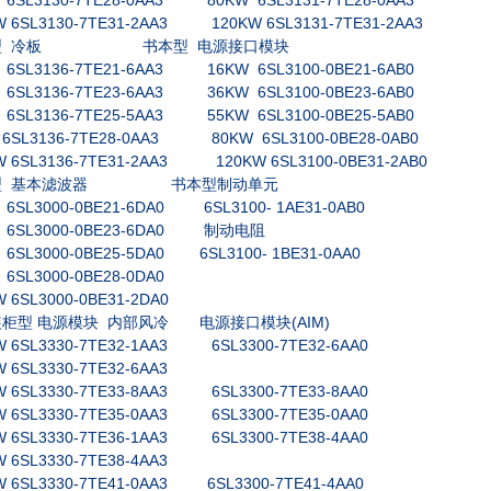
 6SL3130-7TE28-0AA3 80KW 6SL3131-7TE28-0AA3
W 6SL3130-7TE31-2AA3 120KW 6SL3131-7TE31-2AA3
型
冷板
书本型
电源接口模块
 6SL3136-7TE21-6AA3 16KW 6SL3100-0BE21-6AB0
 6SL3136-7TE23-6AA3 36KW 6SL3100-0BE23-6AB0
 6SL3136-7TE25-5AA3 55KW 6SL3100-0BE25-5AB0
 6SL3136-7TE28-0AA3 80KW 6SL3100-0BE28-0AB0
W 6SL3136-7TE31-2AA3 120KW 6SL3100-0BE31-2AB0
型
基本滤波器
书本型制动单元
 6SL3000-0BE21-6DA0 6SL3100-
1AE31-0AB0
 6SL3000-0BE23-6DA0
制动电阻
 6SL3000-0BE25-5DA0 6SL3100-
1BE31-0AA0
 6SL3000-0BE28-0DA0
W 6SL3000-0BE31-2DA0
(AIM)
装柜型
电源模块
内部风冷
电源接口模块
W 6SL3330-7TE32-1AA3 6SL3300-7TE32-6AA0
W 6SL3330-7TE32-6AA3
W 6SL3330-7TE33-8AA3 6SL3300-7TE33-8AA0
W 6SL3330-7TE35-0AA3 6SL3300-7TE35-0AA0
W 6SL3330-7TE36-1AA3 6SL3300-7TE38-4AA0
W 6SL3330-7TE38-4AA3
W
6SL3330-7TE41-0AA3 6SL3300-7TE41-4AA0