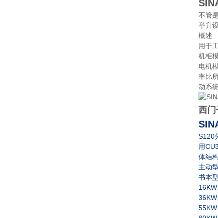
SIN
不管
举升
概述
用于工
机柜
电机
率比所
动系统
西门
SIN
S120
CU
用
体结
主动
书本
16K
36KW
55KW