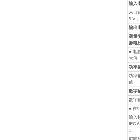
输入
来自背
5 V
输出
测量
源电
● 电
大值
功率
功率
值
数字
数字
● 在
输入
IEC 
1
可同