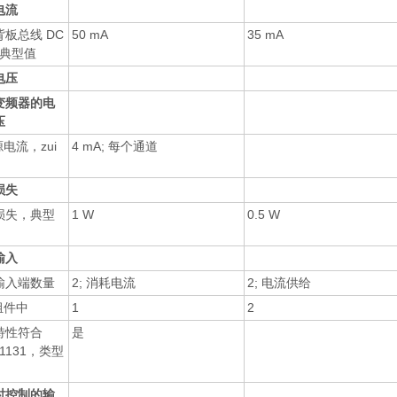
电流
板总线 DC
50 mA
35 mA
，典型值
电压
变频器的电
压
源电流，zui
4 mA; 每个通道
损失
损失，典型
1 W
0.5 W
输入
输入端数量
2; 消耗电流
2; 电流供给
组件中
1
2
特性符合
是
61131，类型
时控制的输