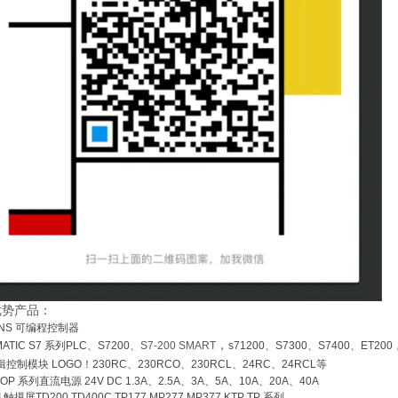
优势产品：
ENS
可编程控制器
，
MATIC S7
系列
PLC
、
S7200
、
S7-200 SMART
s71200
、
S7300
、
S7400
、
ET200
辑控制模块
LOGO
！
230RC
、
230RCO
、
230RCL
、
24RC
、
24RCL
等
TOP
系列直流电源
24V DC 1.3A
、
2.5A
、
3A
、
5A
、
10A
、
20A
、
40A
I
触摸屏
TD200 TD400C TP177,MP277 MP377 KTP TP 系列