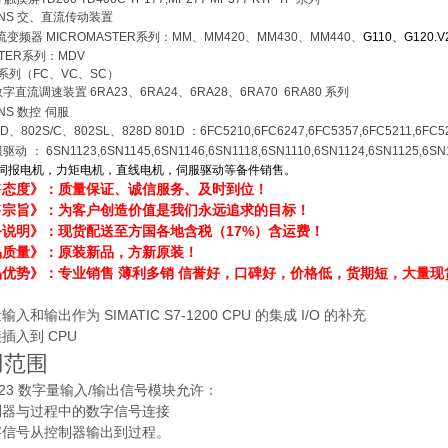
ENS
交、直流传动装置
流变频器
MICROMASTER
系列：
MM
、
MM420
、
MM430
、
MM440
、
G110
、
G120.
TER
系列：
MDV
系列（
FC
、
VC
、
SC
）
数字直流调速装置
6RA23
、
6RA24
、
6RA28
、
6RA70 6RA80
系列
ENS
数控
伺服
0D
、
802S/C
、
802SL
、
828D 801D
：
6FC5210,6FC6247,6FC5357,6FC5211,6FC5
服驱动
：
6SN1123,6SN1145,6SN1146,6SN1118,6SN1110,6SN1124,6SN1125,6SN
伺报电机，力矩电机，直线电机，伺服驱动等备件销售。
售态度》：质量保证、诚信服务、及时到位！
售宗旨》：为客户创造价值是我们永远追求的目标！
务说明》：现货配送至方国各地含税（17%）含运费！
品质量》：原装新品，方新原装！
优势》：专业销售 薄利多销 信誉好，口碑好，价格低，货期短，大量现
入和输出作为 SIMATIC S7-1200 CPU 的集成 I/O 的补充
插入到 CPU
用范围
1223 数字量输入/输出信号模块允许：
制器与过程中的数字信号连接
字信号从控制器输出到过程。