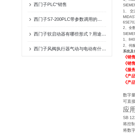
西门子PLC*销售
SIEM
1
、
交
MIDAS
西门子S7-200PLC带参数调用的子程序运行为什么异常？
6SE70
2
、全
西门子软启动器有哪些形式？用途中遇到故障怎么办？
SIEM
1
、
84
2
、伺
西门子风阀执行器气动与电动有什么区别？
系统及
《销
《销
《服
《产
《产品
数字量输
可直接
应
SB 
将控
将数