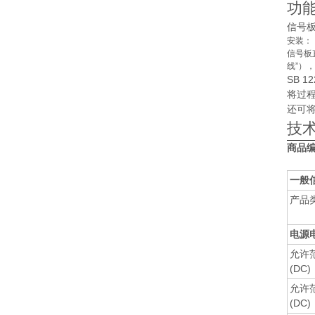
功
信号板
安装：
信号板直
线”）
SB 
将过程
还可将
技
商品
一般
产品
电源
允许
(DC)
允许
(DC)