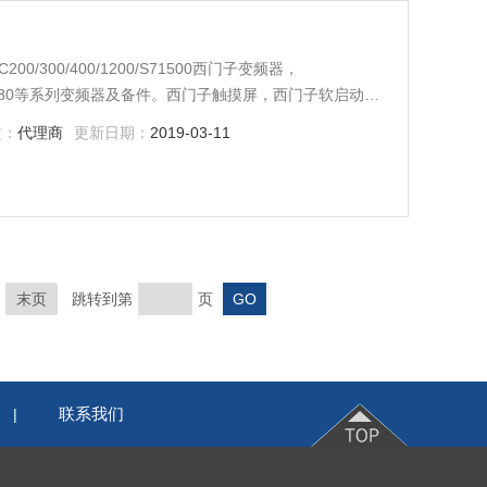
00/300/400/1200/S71500西门子变频器，
ES70/6RA80等系列变频器及备件。西门子触摸屏，西门子软启动
门子传动，西门子楼宇，西门子工控系列模块，在本公司
质：
代理商
更新日期：
2019-03-11
。一年内产品非人为损坏，可免费维修
末页
跳转到第
页
联系我们
|