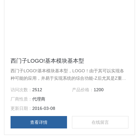
西门子LOGO!基本模块基本型
西门子LOGO!基本模块基本型，LOGO！由于其可以实现各
种可能的应用，并易于实现系统的综合功能-Z后尤其是Z重要
的是由于从38个综合功能中选取，并将其连接到多达200个功
访问次数：
2512
产品价格：
1200
能块确保功能实现的可能性，给客户以深刻的印象。当进行操
厂商性质：
代理商
作和监控时，4行背光显示，每行Z多32个字符的显示屏保证
了较高的人机界面友好程度。消息文本可以实现文本，设定点
更新日期：
2016-03-08
和实际值，棒图和状态参数的显示。当然，消息文本中的参数
查看详情
在线留言
可进行调整