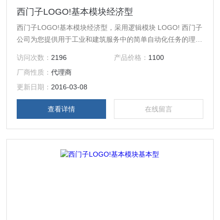
西门子LOGO!基本模块经济型
西门子LOGO!基本模块经济型，采用逻辑模块 LOGO! 西门子
公司为您提供用于工业和建筑服务中的简单自动化任务的理想
控制选择。*的模块化设计使得 LOGO! 非常灵活。各种各样
访问次数：
2196
产品价格：
1100
的模块允许将 LOGO! 扩展到24个数字输入，16个数字输出，
厂商性质：
代理商
8个模拟输入和2个模拟输出。通讯模块也用于AS - Interface
和KNX（Instabus楼宇自动化网络）。现在，LOGO! 还可以
更新日期：
2016-03-08
使用模拟输出模块解
查看详情
在线留言