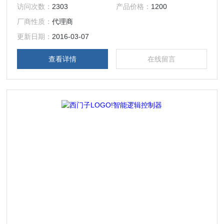
安装、配线简单、编程方便、外观小巧等。LOGO! 8，是西门
访问次数：
2303
产品价格：
1200
子第8代智能逻辑控制器，是西门子PLC家族里的Nano
厂商性质：
代理商
PLC，它简化了编程组态，集成的面板可显示更多的内容，并
可通过集成的以太网接口轻松组网高效互联。
更新日期：
2016-03-07
查看详情
在线留言